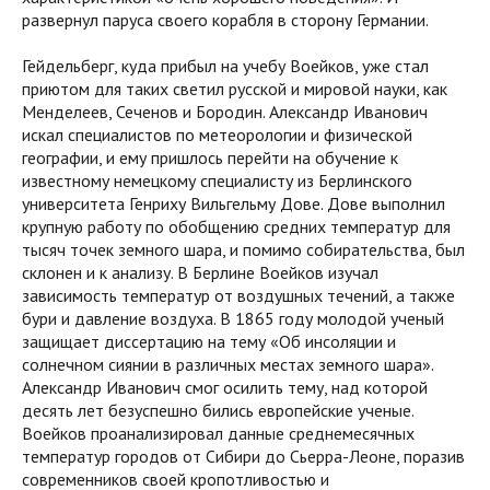
развернул паруса своего корабля в сторону Германии.
Гейдельберг, куда прибыл на учебу Воейков, уже стал
приютом для таких светил русской и мировой науки, как
Менделеев, Сеченов и Бородин. Александр Иванович
искал специалистов по метеорологии и физической
географии, и ему пришлось перейти на обучение к
известному немецкому специалисту из Берлинского
университета Генриху Вильгельму Дове. Дове выполнил
крупную работу по обобщению средних температур для
тысяч точек земного шара, и помимо собирательства, был
склонен и к анализу. В Берлине Воейков изучал
зависимость температур от воздушных течений, а также
бури и давление воздуха. В 1865 году молодой ученый
защищает диссертацию на тему «Об инсоляции и
солнечном сиянии в различных местах земного шара».
Александр Иванович смог осилить тему, над которой
десять лет безуспешно бились европейские ученые.
Воейков проанализировал данные среднемесячных
температур городов от Сибири до Сьерра-Леоне, поразив
современников своей кропотливостью и