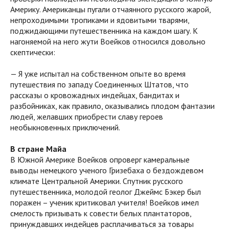
Америку. Американцы пугали отчаянного русского жарой,
непроходимыми тропиками и ядовитыми тварями,
поджидающими путешественника на каждом шагу. К
нагоняемой на него жути Воейков относился довольно
скептически:
— Я уже испытал на собственном опыте во время
путешествия по западу Соединенных Штатов, что
рассказы о кровожадных индейцах, бандитах и
разбойниках, как правило, оказывались плодом фантазии
людей, желавших приобрести славу героев
необыкновенных приключений.
В стране Майа
В Южной Америке Воейков опроверг камеральные
выводы немецкого ученого Гризебаха о бездождевом
климате Центральной Америки. Спутник русского
путешественника, молодой геолог Джеймс Бэкер был
поражен – ученик критиковал учителя! Воейков имел
смелость призывать к совести белых плантаторов,
принуждавших индейцев расплачиваться за товары