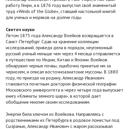
работу Генри, а в 1876 году выпустил свой знаменитый
труд «Winds of the Globe», ставший настольной книгой
для ученых и моряков на долгие годы.
Светоч науки
Летом 1875 года Александр Воейков возвращается в
Санкт-Петербург. Сдав на хранение коллекции
исследований, приведя дела в порядок, неугомонный
русский ученый меньше чем через 4 месяца отправляется
в путешествие по Индии, Китаю и Японии. Воейков
обнаружил черные почвы, ошибочно принятые им за
чернозем, и описал восточноазиатские муссоны. В 1880
году, по приезде на родину, Александр Иванович
становится почетным доктором физической географии
Московского университета и через четыре года выпускает
книгу «Климаты земного шара», в которой дает
обобщение многим своим исследованиям.
Энергия била ключом из Воейкова. Направляясь с
родственниками из Петербурга в родовое поместье под
Сызранью, Александр Иванович с жаром рассказывал