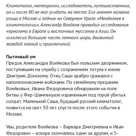
Климатолог, метеоролог, исследователь, путешественник,
он и после 80 не мог усидеть на месте. Его именем названа
улица в Москве и ледник на Северном Урале. «Менделеев в
климатологии», Александр Воейков проводил исследования
чернозема в Европе и восточных муссонов в Азии. Он
исколесил большую часть земного шара, движимый
жаждой знаний и приключений.
Пытливый ум
Предок Александра Воейкова был польским дворянином,
поступившим на службу с сохранением титула к князю
Дмитрию Донскому. Отец Саши храбро сражался с
наполеоновскими войсками. По семейному преданию
Воейковых, Ивана Федоровича обнаружили на поле
битвы у Фер-Шампенуазе израненным под горой убитых
солдат. Маленький Саша, будущий русский климатолог,
появится на свет 30 лет спустя после этого события в
Москве.
Увы, родители Воейкова – Варвара Дмитриевна и Иван
Федорович – вскоре скончались один за другим, и 5-