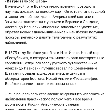
«Ветры земного шара»
В немецкой Готе Воейков много времени проводил в
научных архивах, за поиском карт. Он готовился к трудной
и волнительной поездке на Американский континент.
Завязывая знакомства с учеными в Берлине и Лондоне,
Александр Иванович мгновенно завоевывал уважение,
обретал новых единомышленников и неизбежно получал
просьбы: регулярно давать телеграммы о результатах
наблюдений.
В 1873 году Воейков уже был в Нью-Йорке. Новый мир
«Республики», о котором так много писали восторженные
европейцы, открылся взору русского путешественника.
Александр Иванович путешествовал по Соединенным
Штатам, посещая исследовательские центры и
обсерватории Бостона, Новой Англии и Филадельфии.
Воейков напишет позже в воспоминаниях:
– Мне понравилось стремление американцев извлекать из
наблюдений практическую пользу, чего я все время
добиваюсь в России. Американские станции
предостерегают моряков о надвигающихся ураганах,