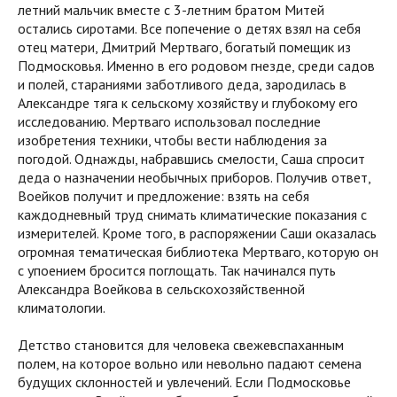
летний мальчик вместе с 3-летним братом Митей
остались сиротами. Все попечение о детях взял на себя
отец матери, Дмитрий Мертваго, богатый помещик из
Подмосковья. Именно в его родовом гнезде, среди садов
и полей, стараниями заботливого деда, зародилась в
Александре тяга к сельскому хозяйству и глубокому его
исследованию. Мертваго использовал последние
изобретения техники, чтобы вести наблюдения за
погодой. Однажды, набравшись смелости, Саша спросит
деда о назначении необычных приборов. Получив ответ,
Воейков получит и предложение: взять на себя
каждодневный труд снимать климатические показания с
измерителей. Кроме того, в распоряжении Саши оказалась
огромная тематическая библиотека Мертваго, которую он
с упоением бросится поглощать. Так начинался путь
Александра Воейкова в сельскохозяйственной
климатологии.
Детство становится для человека свежевспаханным
полем, на которое вольно или невольно падают семена
будущих склонностей и увлечений. Если Подмосковье