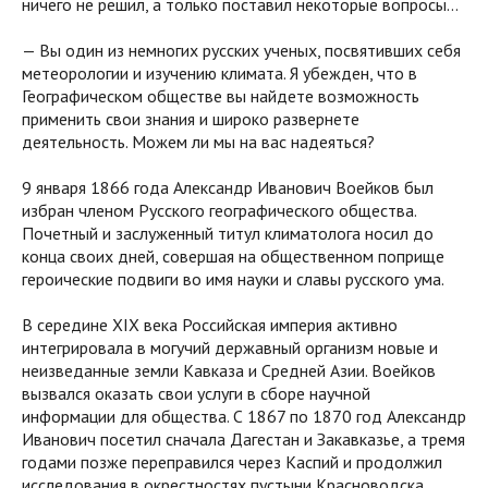
ничего не решил, а только поставил некоторые вопросы…
— Вы один из немногих русских ученых, посвятивших себя
метеорологии и изучению климата. Я убежден, что в
Географическом обществе вы найдете возможность
применить свои знания и широко развернете
деятельность. Можем ли мы на вас надеяться?
9 января 1866 года Александр Иванович Воейков был
избран членом Русского географического общества.
Почетный и заслуженный титул климатолога носил до
конца своих дней, совершая на общественном поприще
героические подвиги во имя науки и славы русского ума.
В середине XIX века Российская империя активно
интегрировала в могучий державный организм новые и
неизведанные земли Кавказа и Средней Азии. Воейков
вызвался оказать свои услуги в сборе научной
информации для общества. С 1867 по 1870 год Александр
Иванович посетил сначала Дагестан и Закавказье, а тремя
годами позже переправился через Каспий и продолжил
исследования в окрестностях пустыни Красноводска.