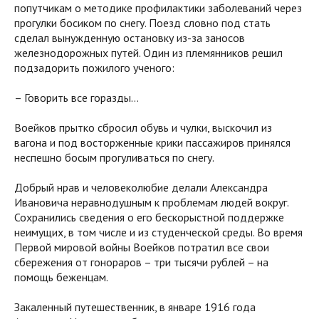
попутчикам о методике профилактики заболеваний через
прогулки босиком по снегу. Поезд словно под стать
сделал вынужденную остановку из-за заносов
железнодорожных путей. Один из племянников решил
подзадорить пожилого ученого:
– Говорить все горазды…
Воейков прытко сбросил обувь и чулки, выскочил из
вагона и под восторженные крики пассажиров принялся
неспешно босым прогуливаться по снегу.
Добрый нрав и человеколюбие делали Александра
Ивановича неравнодушным к проблемам людей вокруг.
Сохранились сведения о его бескорыстной поддержке
неимущих, в том числе и из студенческой среды. Во время
Первой мировой войны Воейков потратил все свои
сбережения от гонораров – три тысячи рублей – на
помощь беженцам.
Закаленный путешественник, в январе 1916 года