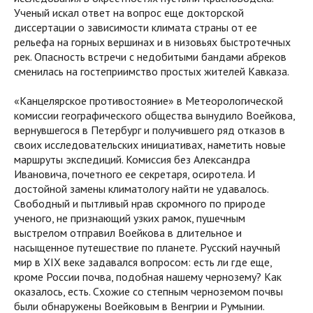
Ученый искал ответ на вопрос еще докторской
диссертации о зависимости климата страны от ее
рельефа на горных вершинах и в низовьях быстротечных
рек. Опасность встречи с недобитыми бандами абреков
сменилась на гостеприимство простых жителей Кавказа.
«Канцелярское противостояние» в Метеорологической
комиссии географического общества вынудило Воейкова,
вернувшегося в Петербург и получившего ряд отказов в
своих исследовательских инициативах, наметить новые
маршруты экспедиций. Комиссия без Александра
Ивановича, почетного ее секретаря, осиротела. И
достойной замены климатологу найти не удавалось.
Свободный и пытливый нрав скромного по природе
ученого, не признающий узких рамок, пушечным
выстрелом отправил Воейкова в длительное и
насыщенное путешествие по планете. Русский научный
мир в XIX веке задавался вопросом: есть ли где еще,
кроме России почва, подобная нашему чернозему? Как
оказалось, есть. Схожие со степным черноземом почвы
были обнаружены Воейковым в Венгрии и Румынии.