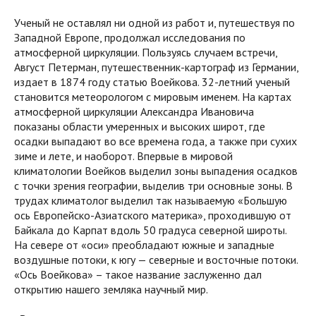
Ученый не оставлял ни одной из работ и, путешествуя по
Западной Европе, продолжал исследования по
атмосферной циркуляции. Пользуясь случаем встречи,
Август Петерман, путешественник-картограф из Германии,
издает в 1874 году статью Воейкова. 32-летний ученый
становится метеорологом с мировым именем. На картах
атмосферной циркуляции Александра Ивановича
показаны области умеренных и высоких широт, где
осадки выпадают во все времена года, а также при сухих
зиме и лете, и наоборот. Впервые в мировой
климатологии Воейков выделил зоны выпадения осадков
с точки зрения географии, выделив три основные зоны. В
трудах климатолог выделил так называемую «Большую
ось Европейско-Азиатского материка», проходившую от
Байкала до Карпат вдоль 50 градуса северной широты.
На севере от «оси» преобладают южные и западные
воздушные потоки, к югу — северные и восточные потоки.
«Ось Воейкова» – такое название заслуженно дал
открытию нашего земляка научный мир.