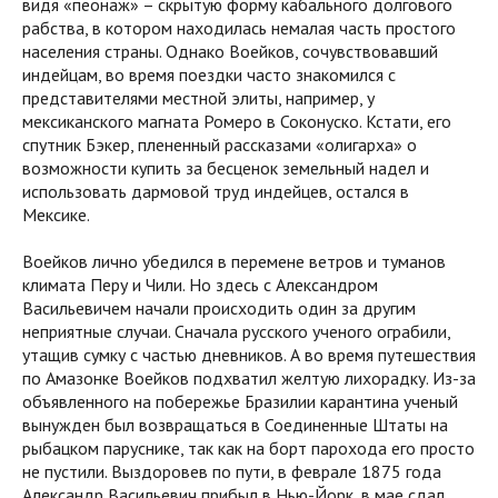
видя «пеонаж» – скрытую форму кабального долгового
рабства, в котором находилась немалая часть простого
населения страны. Однако Воейков, сочувствовавший
индейцам, во время поездки часто знакомился с
представителями местной элиты, например, у
мексиканского магната Ромеро в Соконуско. Кстати, его
спутник Бэкер, плененный рассказами «олигарха» о
возможности купить за бесценок земельный надел и
использовать дармовой труд индейцев, остался в
Мексике.
Воейков лично убедился в перемене ветров и туманов
климата Перу и Чили. Но здесь с Александром
Васильевичем начали происходить один за другим
неприятные случаи. Сначала русского ученого ограбили,
утащив сумку с частью дневников. А во время путешествия
по Амазонке Воейков подхватил желтую лихорадку. Из-за
объявленного на побережье Бразилии карантина ученый
вынужден был возвращаться в Соединенные Штаты на
рыбацком паруснике, так как на борт парохода его просто
не пустили. Выздоровев по пути, в феврале 1875 года
Александр Васильевич прибыл в Нью-Йорк, в мае сдал