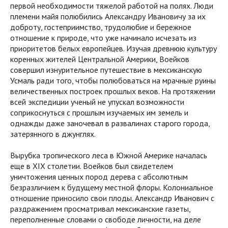
первой необходимости тяжелой работой на полях. Люди
племени майя полюбились Александру Ивановичу за их
доброту, гостеприимство, трудолюбие и бережное
отношение к природе, что уже начинало исчезать из
приоритетов белых европейцев. Изучая древнюю культуру
коренных жителей Центральной Америки, Воейков
совершил изнурительное путешествие в мексиканскую
Усмаль ради того, чтобы полюбоваться на мрачные руины
величественных построек прошлых веков. На протяжении
всей экспедиции ученый не упускал возможности
соприкоснуться с прошлым изучаемых им земель и
однажды даже заночевал в развалинах старого города,
затерянного в джунглях.
Вырубка тропического леса в Южной Америке началась
еще в XIX столетии. Воейков был свидетелем
уничтожения ценных пород дерева с абсолютным
безразличием к будущему местной флоры. Колониальное
отношение приносило свои плоды. Александр Иванович с
раздражением просматривал мексиканские газеты,
переполненные словами о свободе личности, на деле