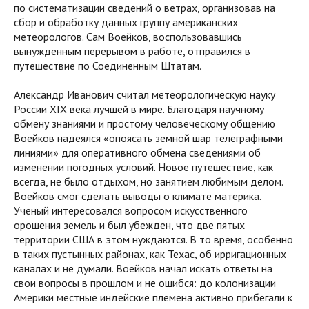
по систематизации сведений о ветрах, организовав на
сбор и обработку данных группу американских
метеорологов. Сам Воейков, воспользовавшись
вынужденным перерывом в работе, отправился в
путешествие по Соединенным Штатам.
Александр Иванович считал метеорологическую науку
России XIX века лучшей в мире. Благодаря научному
обмену знаниями и простому человеческому общению
Воейков надеялся «опоясать земной шар телеграфными
линиями» для оперативного обмена сведениями об
изменении погодных условий. Новое путешествие, как
всегда, не было отдыхом, но занятием любимым делом.
Воейков смог сделать выводы о климате материка.
Ученый интересовался вопросом искусственного
орошения земель и был убежден, что две пятых
территории США в этом нуждаются. В то время, особенно
в таких пустынных районах, как Техас, об ирригационных
каналах и не думали. Воейков начал искать ответы на
свои вопросы в прошлом и не ошибся: до колонизации
Америки местные индейские племена активно прибегали к