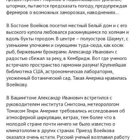
штормах, пытаются предсказать погоду, предупреждая
фермеров о возможных заморозках, наводнениях…
В Бостоне Воейков посетил местный Белый дом и с его
высокого купола любовался раскинувшимся по холмам и
вдоль бухты городом. В центре – полуостров Шаумут, с
узенькими улочками и снующими туда-сюда, как косяк
рыб, биржевыми брокерами. Александр Иванович с
радостью сбежал за реку, в Кембридж. Вот где ученого
встречало пространство гармонии разума! Крупнейшая
библиотека США, астрономическая лаборатория,
ухоженный ботанический сад. Такая Америка нравилась
Воейкову.
В Вашингтоне Александр Иванович встретился с
руководителем института Смитсона, метеорологом
Томасом Генри. Америке требовались исследования об
атмосферной циркуляции, ветрах, тем более что в
молодой стране почти ничего не было известно о
климатологии в других странах. Приезд Воейкова
оказался очень кстати. Русский ученый возглавил работу