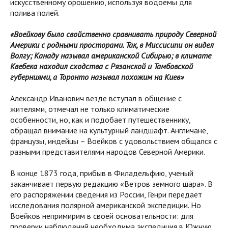
искусственному орошению, используя водоемы для
полива полей.
«Воейкову было свойственно сравнивать природу Северной
Америки с родными просторами. Так, в Миссисипи он видел
Волгу; Канаду называл американской Сибирью; в климате
Квебека находил сходства с Рязанской и Тамбовской
губерниями, а Торонто называл похожим на Киев»
Александр Иванович везде вступал в общение с
жителями, отмечал не только климатические
особенности, но, как и подобает путешественнику,
обращал внимание на культурный ландшафт. Англичане,
французы, индейцы – Воейков с удовольствием общался с
разными представителями народов Северной Америки.
В конце 1873 года, прибыв в Филадельфию, ученый
заканчивает первую редакцию «Ветров земного шара». В
его распоряжении сведения из России, Генри передает
исследования полярной американской экспедиции. Но
Воейков непримирим в своей основательности: для
проверки наблюдений необходима экспедиция в Южную