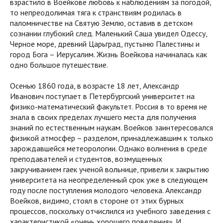
взрастило в Воейкове любовь к наблюдениям за погодой,
то непреодолимая тяга к странствиям родилась в
паломничестве на Святую Землю, оставив в детском
сознании глубокий след. Маленький Саша увидел Одессу,
Черное море, древний Царьград, пустыню Палестины и
город Бога – Иерусалим. Жизнь Воейкова начиналась как
одно большое путешествие.
Осенью 1860 года, в возрасте 18 лет, Александр
Иванович поступает в Петербургский университет на
физико-математический факультет. Россия в то время не
знала в своих пределах лучшего места для получения
знаний по естественным наукам. Воейков заинтересовался
физикой атмосфер – разделом, принадлежавшим к только
зарождавшейся метеорологии. Однако волнения в среде
преподавателей и студентов, возмущенных
закручиванием гаек ученой вольнице, привели к закрытию
университета на неопределенный срок уже в следующем
году после поступления молодого человека. Александр
Воейков, видимо, стоял в стороне от этих бурных
процессов, поскольку отчислился из учебного заведения с
характеристикой «очень хорошего поведения». И