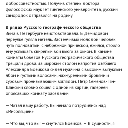
добросовестностью. Получив степень доктора
философских наук Геттингенского университета, русский
самородок отправился на родину.
В рядах Русского географического общества
Зима в Петербурге неистовствовала. В Демидовом
переулке гуляла метель. Застенчивый молодой человек,
чуть полноватый, с небрежной прической, ежился, стоило
ему услышать свирепый вой вьюги за окном. В камине
комнаты Советов Русского географического общества
трещали дрова. За широким столом напротив озябшего
Александра Воейкова сидел мужчина с высоким выпуклым
лбом и густыми волосами, нахмуренными бровями и
суровым пронизывающим взглядом. Петр Семенов-Тян-
Шанский словно сошел с одной из картин, галереей
опоясавших комнату заседаний.
— Читал вашу работу. Вы немало потрудились над
«Инсоляцией».
— Что вы, что вы! — смутился Воейков. — В сущности, я