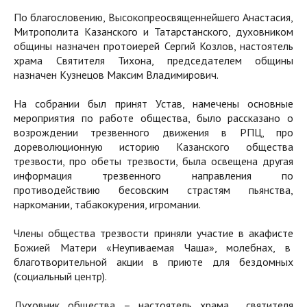
По благословению, Высокопреосвященнейшего Анастасия,
Митрополита Казанского и Татарстанского, духовником
общины назначен протоиерей Сергий Козлов, настоятель
храма Святителя Тихона, председателем общины
назначен Кузнецов Максим Владимирович.
На собрании был принят Устав, намечены основные
мероприятия по работе общества, было рассказано о
возрождении трезвенного движения в РПЦ, про
дореволюционную историю Казанского общества
трезвости, про обеты трезвости, была освещена другая
информация трезвенного направления по
противодействию бесовским страстям пьянства,
наркомании, табакокурения, игромании.
Члены общества трезвости приняли участие в акафисте
Божией Матери «Неупиваемая Чаша», молебнах, в
благотворительной акции в приюте для бездомных
(социальный центр).
Духовник общества – настоятель храма святителя