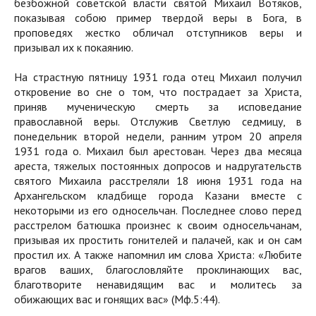
безбожной советской власти святой Михаил Вотяков,
показывая собою пример твердой веры в Бога, в
проповедях жестко обличал отступников веры и
призывал их к покаянию.
На страстную пятницу 1931 года отец Михаил получил
откровение во сне о том, что пострадает за Христа,
приняв мученическую смерть за исповедание
православной веры. Отслужив Светлую седмицу, в
понедельник второй недели, ранним утром 20 апреля
1931 года о. Михаил был арестован. Через два месяца
ареста, тяжелых постоянных допросов и надругательств
святого Михаила расстреляли 18 июня 1931 года на
Архангельском кладбище города Казани вместе с
некоторыми из его односельчан. Последнее слово перед
расстрелом батюшка произнес к своим односельчанам,
призывая их простить гонителей и палачей, как и он сам
простил их. А также напомнил им слова Христа: «Любите
врагов ваших, благословляйте проклинающих вас,
благотворите ненавидящим вас и молитесь за
обижающих вас и гонящих вас» (Мф.5:44).