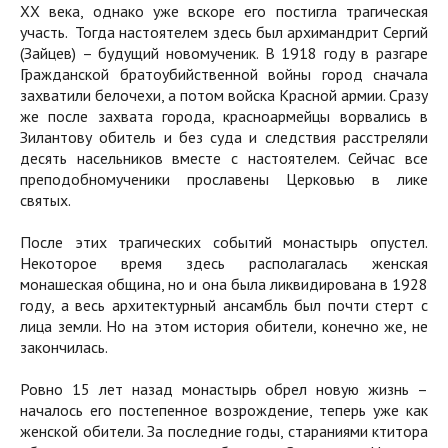
XX века, однако уже вскоре его постигла трагическая
участь. Тогда настоятелем здесь был архимандрит Сергий
(Зайцев) – будущий новомученик. В 1918 году в разгаре
Гражданской братоубийственной войны город сначала
захватили белочехи, а потом войска Красной армии. Сразу
же после захвата города, красноармейцы ворвались в
Зилантову обитель и без суда и следствия расстреляли
десять насельников вместе с настоятелем. Сейчас все
преподобномученики прославены Церковью в лике
святых.
После этих трагических событий монастырь опустел.
Некоторое время здесь располагалась женская
монашеская община, но и она была ликвидирована в 1928
году, а весь архитектурный ансамбль был почти стерт с
лица земли. Но на этом история обители, конечно же, не
закончилась.
Ровно 15 лет назад монастырь обрел новую жизнь –
началось его постепенное возрождение, теперь уже как
женской обители. За последние годы, стараниями ктитора