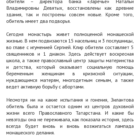
обители – директора банка «Заречье» Натальи
Владимировны Девятых, восстановлены как древние
здания, так и построены совсем новые. Кроме того,
обитель имеет два подворья.
Сегодня монастырь живет полноценной монашеской
жизнью. В нем подвизаются 15 насельниц и 3 послушницы,
во главе с игуменией Сергией. Клир обители составляет 5
священников и 1 диакон. Здесь действует воскресная
школа, а также православный центр защиты материнства
и детства, который оказывает социальную помощь
беременным женщинам в кризисной ситуации,
нуждающимся матерям, многодетным семьям, а также
ведет активную борьбу с абортами.
Несмотря ни на какие испытания и гонения, Зилантова
обитель была и остается одним из центров духовной
жизни всего Православного Татарстана. И какие бы
невзгоды она не переживала, как показала история, здесь
всегда будет вновь и вновь возжигаться лампада
монашеского делания.