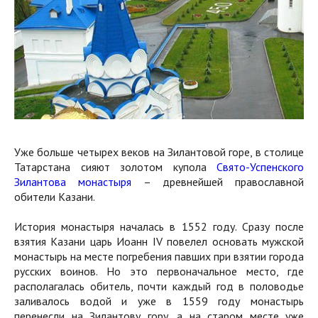
Уже больше четырех веков на Зилантовой горе, в столице
Татарстана сияют золотом купола
Свято-Успенского
Зилантова монастыря
– древнейшей православной
обители Казани.
История монастыря началась в 1552 году. Сразу после
взятия Казани царь Иоанн IV повелел основать мужской
монастырь на месте погребения павших при взятии города
русских воинов. Но это первоначальное место, где
располагалась обитель, почти каждый год в половодье
заливалось водой и уже в 1559 году монастырь
перенесли на Зилантову гору, а на старом месте уже