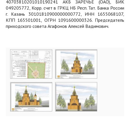
40703810201010190241 АКБ ЗАРЕЧЬЕ (ОАО), БИК
049205772, Корр. счет в ГРКЦ НБ Респ. Тат. Банка России
г. Казань 30101810900000000772, ИНН 1655068107,
КПП 165501001, ОГРН 1091600000326. Председатель
приходского совета Агафонов Алексей Вадимович.