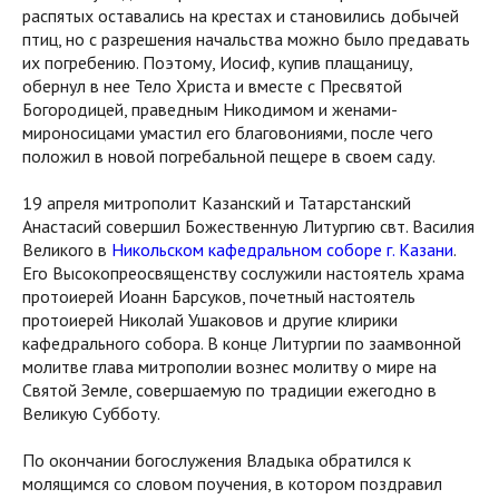
распятых оставались на крестах и становились добычей
птиц, но с разрешения начальства можно было предавать
их погребению. Поэтому, Иосиф, купив плащаницу,
обернул в нее Тело Христа и вместе с Пресвятой
Богородицей, праведным Никодимом и женами-
мироносицами умастил его благовониями, после чего
положил в новой погребальной пещере в своем саду.
19 апреля митрополит Казанский и Татарстанский
Анастасий совершил Божественную Литургию свт. Василия
Великого в
Никольском кафедральном соборе г. Казани
.
Его Высокопреосвященству сослужили настоятель храма
протоиерей Иоанн Барсуков, почетный настоятель
протоиерей Николай Ушаковов и другие клирики
кафедрального собора. В конце Литургии по заамвонной
молитве глава митрополии вознес молитву о мире на
Святой Земле, совершаемую по традиции ежегодно в
Великую Субботу.
По окончании богослужения Владыка обратился к
молящимся со словом поучения, в котором поздравил