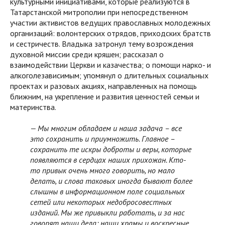
культурными инициативами, которые реализуются в
Татарстанской митрополии при непосредственном
участии активистов ведущих православных молодежных
организаций: волонтерских отрядов, приходских братств
и сестричеств. Владыка затронул тему возрождения
духовной миссии среди кряшен; рассказал о
взаимодействии Церкви и казачества; о помощи нарко- и
алкоголезависимым; упомянул о длительных социальных
проектах и разовых акциях, направленных на помощь
ближним, на укрепление и развития ценностей семьи и
материнства.
—
Мы многим обладаем и наша задача
–
все
это сохранить и приумножить. Главное
–
сохранить те искры доброты и веры, которые
появляются в сердцах наших прихожан. Кто-
то привык очень много говорить, но мало
делать, и слова таковых иногда бывают более
слышны в информационном поле социальных
сетей или некоторых недобросовестных
изданий. Мы же привыкли работать, и за нас
говорят наши дела: наши храмы и воскресные