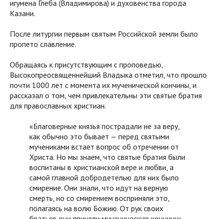
игумена Глеба (Владимирова) и духовенства города
Казани.
После литургии первым святым Российской земли было
пропето славление.
Обращаясь к присутствующим с проповедью,
Высокопреосвященнейший Владыка отметил, что прошло
почти 1000 лет с момента их мученической кончины, и
рассказал о том, чем привлекательны эти святые братия
для православных христиан.
«Благоверные князья пострадали не за веру,
как обычно это бывает — перед святыми
мучениками встает вопрос об отречении от
Христа. Но мы знаем, что святые братия были
воспитаны в христианской вере и любви, а
самой главной добродетелью для них было
смирение. Они знали, что идут на верную
смерть, но со смирением восприняли это,
полагаясь на волю Божию. От рук своих
братьев они приняли мученическую кончину»,