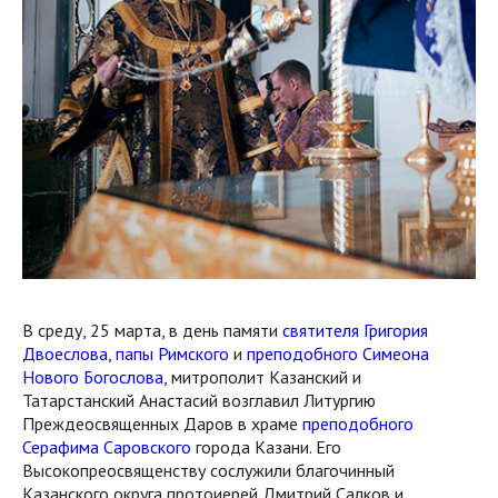
В среду, 25 марта, в день памяти
святителя Григория
Двоеслова, папы Римского
и
преподобного Симеона
Нового Богослова
, митрополит Казанский и
Татарстанский Анастасий возглавил Литургию
Преждеосвященных Даров в храме
преподобного
Серафима Саровского
города Казани. Его
Высокопреосвященству сослужили благочинный
Казанского округа протоиерей Дмитрий Салков и