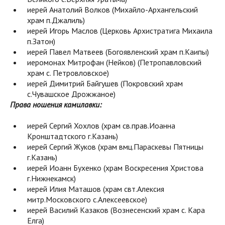
иерей Анатолий Волков (Михайло-Архангельский
храм п.Джалиль)
иерей Игорь Маслов (Церковь Архистратига Михаила
п.Затон)
иерей Павел Матвеев (Богоявленский храм п.Каипы)
иеромонах Митрофан (Нейков) (Петропавловский
храм с. Петровловское)
иерей Димитрий Байгушев (Покровский храм
с.Чувашское Дрожжаное)
Права ношения камилавки:
иерей Сергий Хохлов (храм св.прав.Иоанна
Кронштадтского г.Казань)
иерей Сергий Жуков (храм вмц.Параскевы Пятницы
г.Казань)
иерей Иоанн Бухенко (храм Воскресения Христова
г.Нижнекамск)
иерей Илия Маташов (храм свт.Алексия
митр.Московского с.Алексеевское)
иерей Василий Казаков (Вознесенский храм с. Кара
Елга)