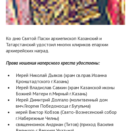
Ко дню Святой Пасхи архиепископ Казанский и
Татарстанский удостоил многих клириков епархии
архиерейских наград.
Права ношения наперсного креста удостоены:
Иерей Николай Дьяков (храм св.прав.Иоанна
Кронштадтского г.Казань)
Иерей Владислав Савкин (храм Казанской иконы
Божией Матери п.Мирный г.Казань)
Иерей Димитрий Долгало (молитвенный дом
вмч.Георгия Победоносца г.Бугульма)
иерей Виктор Кобзов (Свято-Вознесенский собор
г.Набережные Челны)
священноинок Андриан (Титов) (приход Василия
Великого с.Верхняя Уратьма)