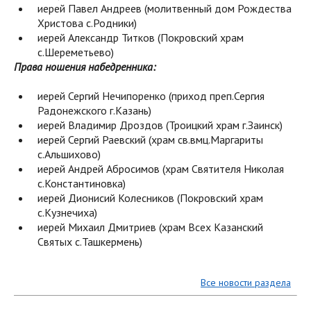
иерей Павел Андреев (молитвенный дом Рождества
Христова с.Родники)
иерей Александр Титков (Покровский храм
с.Шереметьево)
Права ношения набедренника:
иерей Сергий Нечипоренко (приход преп.Сергия
Радонежского г.Казань)
иерей Владимир Дроздов (Троицкий храм г.Заинск)
иерей Сергий Раевский (храм св.вмц.Маргариты
с.Альшихово)
иерей Андрей Абросимов (храм Святителя Николая
с.Константиновка)
иерей Дионисий Колесников (Покровский храм
с.Кузнечиха)
иерей Михаил Дмитриев (храм Всех Казанский
Святых с.Ташкермень)
Все новости раздела