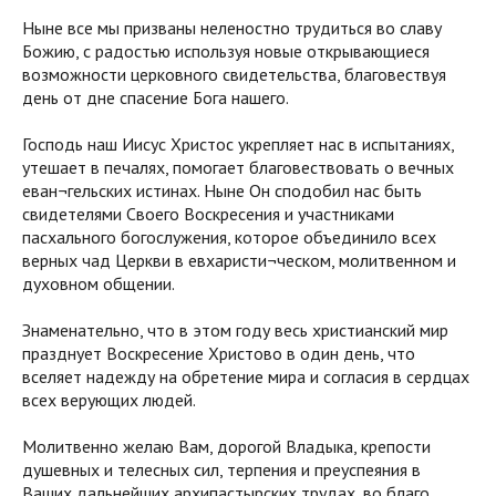
Ныне все мы призваны неленостно трудиться во славу
Божию, с радостью используя новые открывающиеся
возможности церковного свидетельства, благовествуя
день от дне спасение Бога нашего.
Господь наш Иисус Христос укрепляет нас в испытаниях,
утешает в печалях, помогает благовествовать о вечных
еван¬гельских истинах. Ныне Он сподобил нас быть
свидетелями Своего Воскресения и участниками
пасхального богослужения, которое объединило всех
верных чад Церкви в евхаристи¬ческом, молитвенном и
духовном общении.
Знаменательно, что в этом году весь христианский мир
празднует Воскресение Христово в один день, что
вселяет надежду на обретение мира и согласия в сердцах
всех верующих людей.
Молитвенно желаю Вам, дорогой Владыка, крепости
душевных и телесных сил, терпения и преуспеяния в
Ваших дальнейших архипастырских трудах, во благо