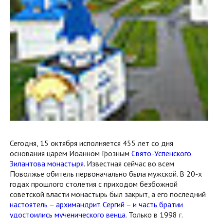
Сегодня, 15 октября исполняется 455 лет со дня
основания царем Иоанном Грозным
Свято-Успенского
Зилантова монастыря
. Известная сейчас во всем
Поволжье обитель первоначально была мужской. В 20-х
годах прошлого столетия с приходом безбожной
советской власти монастырь был закрыт, а его последний
настоятель – архимандрит Сергий – и часть братии
удостоились мученического венца
. Только в 1998 г.