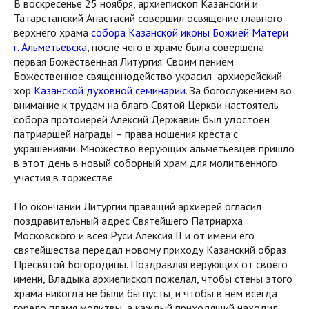
В воскресенье 25 ноября, архиепископ Казанский и
Татарстанский Анастасий совершил освящение главного
верхнего храма
собора Казанской иконы Божией Матери
г. Альметьевска
, после чего в храме была совершена
первая Божественная Литургия. Своим пением
Божественное священнодейство украсил архиерейский
хор
Казанской духовной семинарии
. За богослужением во
внимание к трудам на благо Святой Церкви настоятель
собора протоиерей Алексий Державин был удостоен
патриаршей награды – права ношения креста с
украшениями. Множество верующих альметьевцев пришло
в этот день в новый соборный храм для молитвенного
участия в торжестве.
По окончании Литургии правящий архиерей огласил
поздравительный адрес Святейшего Патриарха
Московского и всея Руси Алексия II и от имени его
святейшества передал новому приходу Казанский образ
Пресвятой Богородицы. Поздравляя верующих от своего
имени, Владыка архиепископ пожелал, чтобы стены этого
храма никогда не были бы пусты, и чтобы в нем всегда
горело пламя молитвы, а каждый приходящий находил