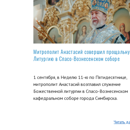
Митрополит Анастасий совершил прощальн
Литургию в Спасо-Вознесенском соборе
1 сентября, в Неделю 11-ю по Пятидесятнице,
митрополит Анастасий возглавил служение
Божественной литургии в Спасо-Вознесенском
кафедральном соборе города Симбирска.
Читать д