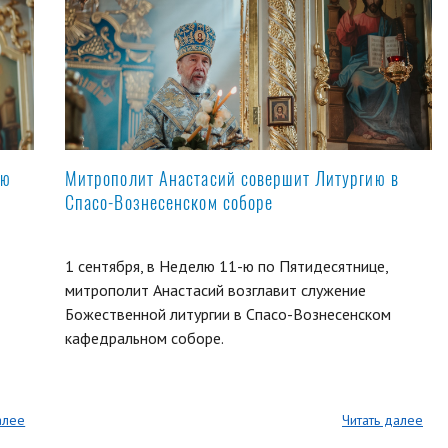
ую
Митрополит Анастасий совершит Литургию в
Спасо-Вознесенском соборе
1 сентября, в Неделю 11-ю по Пятидесятнице,
митрополит Анастасий возглавит служение
Божественной литургии в Спасо-Вознесенском
кафедральном соборе.
алее
Читать далее