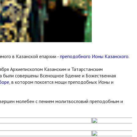
имого в Казанской епархии -
преподобного Ионы Казанского
.
тября Архиепископом Казанским и Татарстанским
ва были совершены Всенощное Бдение и Божественная
боре
, в котором покоятся мощи преподобных Ионы и
овершен молебен с пением молитвословий преподобным и