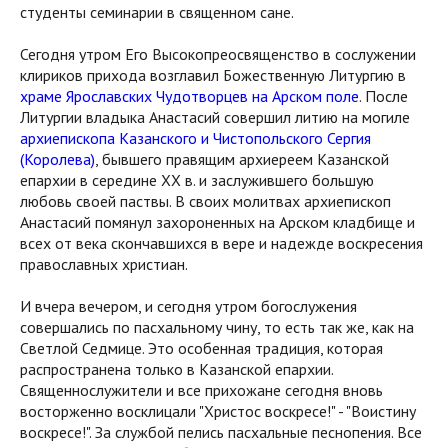
студенты семинарии в священном сане.
Сегодня утром Его Высокопреосвященство в сослужении
клириков прихода возглавил Божественную Литургию в
храме Ярославских Чудотворцев на Арском поле
. После
Литургии владыка Анастасий совершил литию на могиле
архиепископа Казанского и Чистопольского Сергия
(Королева)
, бывшего правящим архиереем Казанской
епархии в середине ХХ в. и заслужившего большую
любовь своей паствы. В своих молитвах архиепископ
Анастасий помянул захороненных на Арском кладбище и
всех от века скончавшихся в вере и надежде воскресения
православных христиан.
И вчера вечером, и сегодня утром богослужения
совершались по пасхальному чину, то есть так же, как на
Светлой Седмице. Это особенная традиция, которая
распространена только в Казанской епархии.
Священнослужители и все прихожане сегодня вновь
восторженно восклицали "Христос воскресе!" - "Воистину
воскресе!". За службой пелись пасхальные песнопения. Все