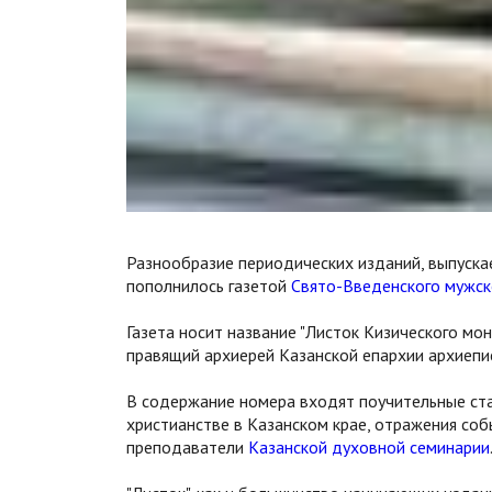
Разнообразие периодических изданий, выпуска
пополнилось газетой
Свято-Введенского мужско
Газета носит название "Листок Кизического мо
правящий архиерей Казанской епархии архиепи
В содержание номера входят поучительные ста
христианстве в Казанском крае, отражения соб
преподаватели
Казанской духовной семинарии