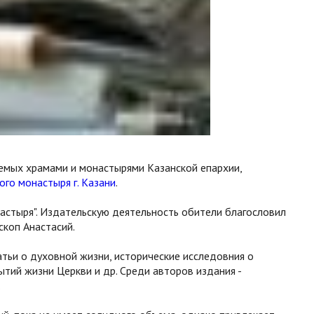
емых храмами и монастырями Казанской епархии,
го монастыря г. Казани
.
настыря". Издательскую деятельность обители благословил
скоп Анастасий.
тьи о духовной жизни, исторические исследовния о
ытий жизни Церкви и др. Среди авторов издания -
.