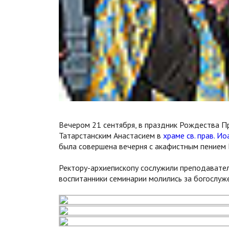
Вечером 21 сентября, в праздник Рождества П
Татарстанским Анастасием в
храме св. прав. И
была совершена вечерня с акафистным пением
Ректору-архиепископу сослужили преподавател
воспитанники семинарии молились за богослуже