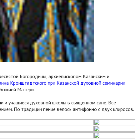
ресвятой Богородицы, архиепископом Казанским и
оанна Кронштадтского при Казанской духовной семинарии
 Божией Матери.
и и учащиеся духовной школы в священном сане. Все
нием. По традиции пение велось антифонно с двух клиросов.