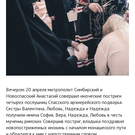
Вечером 20 апреля митрополит Симбирский и
Новоспасский Анастасий совершил иноческие постриги
четырех послушниц Спасского архиерейского подворья.
Сестры Валентина, Любовь, Надежда и Надежда
получили имена София, Вера, Надежда, Любовь в честь
мучениц римских. Совершив постриг, владыка поздравил
новопостриженных инокинь с началом монашеского пути
и обратился к ним с напутственным словом.