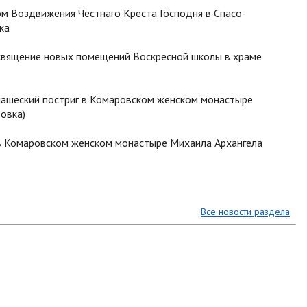
ом Воздвижения Честнаго Креста Господня в Спасо-
ка
 освящение новых помещений Воскресной школы в храме
онашеский постриг в Комаровском женском монастыре
овка)
в в Комаровском женском монастыре Михаила Архангела
Все новости раздела