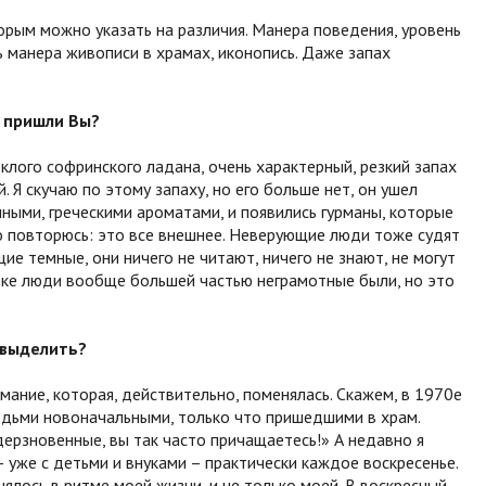
торым можно указать на различия. Манера поведения, уровень
ь манера живописи в храмах, иконопись. Даже запах
ю пришли Вы?
лого софринского ладана, очень характерный, резкий запах
й. Я скучаю по этому запаху, но его больше нет, он ушел
ными, греческими ароматами, и появились гурманы, которые
Но повторюсь: это все внешнее. Неверующие люди тоже судят
щие темные, они ничего не читают, ничего не знают, не могут
веке люди вообще большей частью неграмотные были, но это
 выделить?
мание, которая, действительно, поменялась. Скажем, в 1970­е
людьми новоначальными, только что пришедшими в храм.
ерзновенные, вы так часто причащаетесь!» А недавно я
– уже с детьми и внуками – практически каждое воскресенье.
ялось в ритме моей жизни, и не только моей. В воскресный