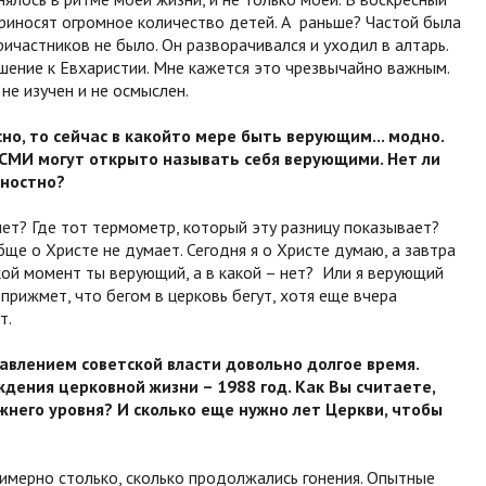
приносят огромное количество детей. А раньше? Частой была
ричастников не было. Он разворачивался и уходил в алтарь.
шение к Евхаристии. Мне кажется это чрезвычайно важным.
не изучен и не осмыслен.
о, то сейчас в какой­то мере быть верующим... модно.
 СМИ могут открыто называть себя верующими. Нет ли
хностно?
нет? Где тот термометр, который эту разницу показывает?
обще о Христе не думает. Сегодня я о Христе думаю, а завтра
акой момент ты верующий, а в какой – нет? Или я верующий
прижмет, что бегом в церковь бегут, хотя еще вчера
т.
авлением советской власти довольно долгое время.
ждения церковной жизни – 1988 год. Как Вы считаете,
ежнего уровня? И сколько еще нужно лет Церкви, чтобы
имерно столько, сколько продолжались гонения. Опытные