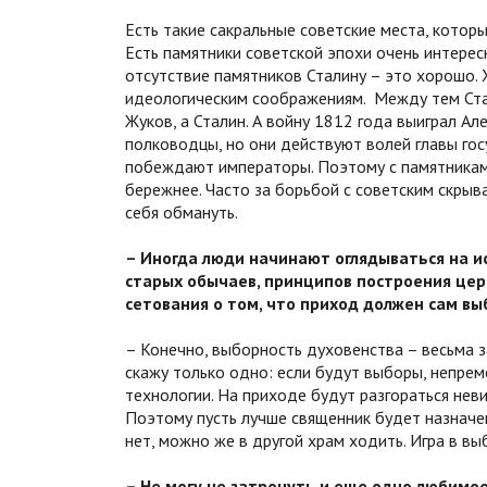
Есть такие сакральные советские места, которы
Есть памятники советской эпохи очень интересн
отсутствие памятников Сталину – это хорошо. 
идеологическим соображениям. Между тем Ста
Жуков, а Сталин. А войну 1812 года выиграл Але
полководцы, но они действуют волей главы г
побеждают императоры. Поэтому с памятниками
бережнее. Часто за борьбой с советским скрыв
себя обмануть.
– Иногда люди начинают оглядываться на ис
старых обычаев, принципов построения цер
сетования о том, что приход должен сам выб
– Конечно, выборность духовенства – весьма з
скажу только одно: если будут выборы, непре
технологии. На приходе будут разгораться неви
Поэтому пусть лучше священник будет назначен
нет, можно же в другой храм ходить. Игра в в
– Не могу не затронуть и еще одно любимое