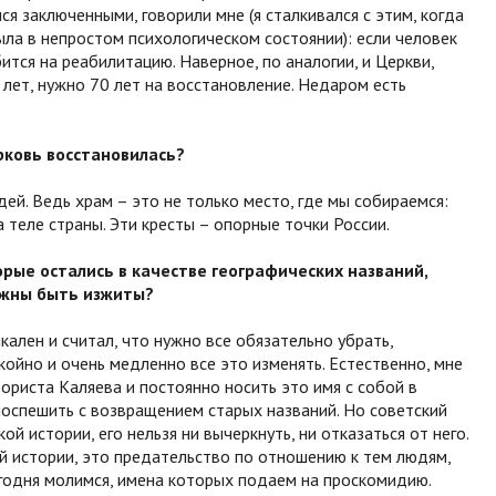
я заключенными, говорили мне (я сталкивался с этим, когда
ыла в непростом психологическом состоянии): если человек
бится на реабилитацию. Наверное, по аналогии, и Церкви,
 лет, нужно 70 лет на восстановление. Недаром есть
рковь восстановилась?
ей. Ведь храм – это не только место, где мы собираемся:
а теле страны. Эти кресты – опорные точки России.
орые остались в качестве географических названий,
лжны быть изжиты?
кален и считал, что нужно все обязательно убрать,
койно и очень медленно все это изменять. Естественно, мне
ориста Каляева и постоянно носить это имя с собой в
поспешить с возвращением старых названий. Но советский
й истории, его нельзя ни вычеркнуть, ни отказаться от него.
й истории, это предательство по отношению к тем людям,
егодня молимся, имена которых подаем на проскомидию.