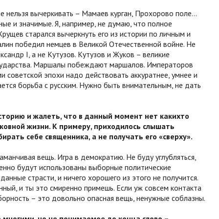
е нельзя вычеркивать – Мамаев курган, Прохорово поле...
ые и значимые. Я, например, не думаю, что полное
Хрущев старался вычеркнуть его из истории по личным и
лин победил немцев в Великой Отечественной войне. Не
ксандр I, а не Кутузов. Кутузов и Жуков – великие
осударства. Маршалы побеждают маршалов. Императоров
 советской эпохи надо действовать аккуратнее, умнее и
ается борьба с русским. Нужно быть внимательным, не дать
торию и жалеть, что в данный момент нет каких­то
ковной жизни. К примеру, приходилось слышать
ирать себе священника, а не получать его «сверху».
аманчивая вещь. Игра в демократию. Не буду углубляться,
менно будут использованы выборные политические
данные страсти, и ничего хорошего из этого не получится.
ный, и ты это смиренно примешь. Если уж совсем контакта
ыборность – это довольно опасная вещь, ненужные соблазны.
 многими, но не понимаемое до конца слово –