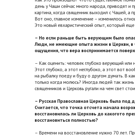
день у Чаши сейчас много народа, приводят и 
картина, когда священник выходил с Чашей, а п
Вот оно, главное изменение – изменилось отно
Это новый евхаристический опыт, который еще 
– Но если раньше быть верующим было опасн
Люди, не имеющие опыта жизни в Церкви, в
ощущения, что вера воспринимается повер
– Как оценить: человек глубоко верующий или 
Этот глубоко, а этот неглубоко, а этот вот во
на рыбалку поеду и буду о другом думать. В к
только когда молюсь? Иногда людей так жизнь 
священников и Церковь ругали на чем свет стои
– Русская Православная Церковь была под д
Считается, что точка отсчета начала возро
восстановилась ли Церковь до какого­то пр
восстановиться полностью?
– Времени на восстановление нужно 70 лет. Пр