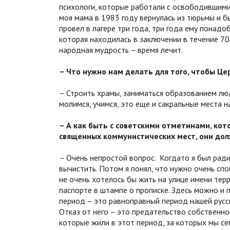
психологи, которые работали с освободившимис
моя мама в 1983 году вернулась из тюрьмы и б
провел в лагере три года, три года ему понадо
которая находилась в заключении в течение 70
народная мудрость – время лечит.
– Что нужно нам делать для того, чтобы Це
– Строить храмы, заниматься образованием люд
молимся, учимся, это еще и сакральные места н
– А как быть с советскими отметинами, кот
священных коммунистических мест, они до
– Очень непростой вопрос. Когда­то я был ради
вычистить. Потом я понял, что нужно очень спо
не очень хотелось бы жить на улице имени терр
паспорте в штампе о прописке. Здесь можно и 
период – это равноправный период нашей русско
Отказ от него – это предательство собственно
которые жили в этот период, за которых мы с