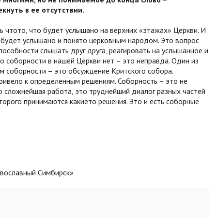
кнуть в ее отсутствии.
 что­то, что будет услышано на верхних «этажах» Церкви. И
о будет услышано и понято церковным народом. Это вопрос
особности слышать друг друга, реагировать на услышанное и
то соборности в нашей Церкви нет – это неправда. Один из
зм соборности – это обсуждение Критского собора.
ривело к определенным решениям. Соборность – это не
то сложнейшая работа, это труднейший диалог разных частей
торого принимаются какие­то решения. Это и есть соборные
авославный Симбирск»