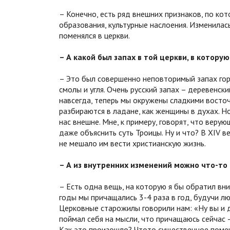
– Конечно, есть ряд внешних признаков, по ко
образования, культурные наслоения. Изменилас
поменялся в церкви.
– А какой был запах в той церкви, в котору
– Это был совершенно неповторимый запах горк
смолы и угля. Очень русский запах – деревенски
навсегда, теперь мы окружены сладкими восточ
разбираются в ладане, как женщины в духах. 
нас внешне. Мне, к примеру, говорят, что верую
даже объяснить суть Троицы. Ну и что? В XIV 
не мешало им вести христианскую жизнь.
– А из внутренних изменений можно что­-то
– Есть одна вещь, на которую я бы обратил вни
годы мы причащались 3-­4 раза в год, будучи 
Церковные старожилы говорили нам: «Ну вы и д
поймал себя на мысли, что причащаюсь сейчас 
Как это произошло? Что­то существенное помен