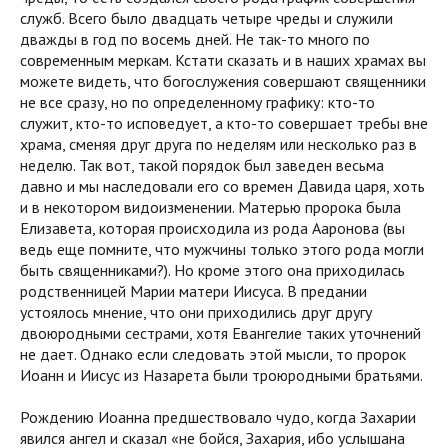
служб. Всего было двадцать четыре чреды и служили
дважды в год по восемь дней. Не так-то много по
современным меркам. Кстати сказать и в наших храмах вы
можете видеть, что богослужения совершают священники
не все сразу, но по определенному графику: кто-то
служит, кто-то исповедует, а кто-то совершает требы вне
храма, сменяя друг друга по неделям или несколько раз в
неделю. Так вот, такой порядок был заведен весьма
давно и мы наследовали его со времен Давида царя, хоть
и в некотором видоизменении. Матерью пророка была
Елизавета, которая происходила из рода Ааронова (вы
ведь еще помните, что мужчины только этого рода могли
быть священниками?). Но кроме этого она приходилась
родственницей Марии матери Иисуса. В предании
устоялось мнение, что они приходились друг другу
двоюродными сестрами, хотя Евангелие таких уточнений
не дает. Однако если следовать этой мысли, то пророк
Иоанн и Иисус из Назарета были троюродными братьями.
Рождению Иоанна предшествовало чудо, когда Захарии
явился ангел и сказал «не бойся, Захария, ибо услышана