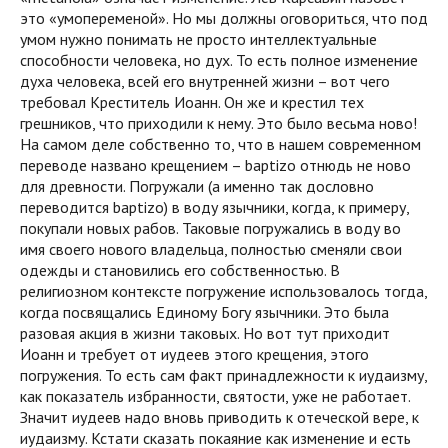
это «умопеременой». Но мы должны оговориться, что под
умом нужно понимать не просто интеллектуальные
способности человека, но дух. То есть полное изменение
духа человека, всей его внутренней жизни – вот чего
требовал Креститель Иоанн. Он же и крестил тех
грешников, что приходили к нему. Это было весьма ново!
На самом деле собственно то, что в нашем современном
переводе названо крещением – baptizo отнюдь не ново
для древности. Погружали (а именно так дословно
переводится
baptizo
) в воду язычники, когда, к примеру,
покупали новых рабов. Таковые погружались в воду во
имя своего нового владельца, полностью сменяли свои
одежды и становились его собственностью. В
религиозном контексте погружение использовалось тогда,
когда посвящались Единому Богу язычники. Это была
разовая акция в жизни таковых. Но вот тут приходит
Иоанн и требует от иудеев этого крещения, этого
погружения. То есть сам факт принадлежности к иудаизму,
как показатель избранности, святости, уже не работает.
Значит иудеев надо вновь приводить к отеческой вере, к
иудаизму. Кстати сказать покаяние как изменение и есть