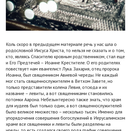
Коль скоро в предыдущем материале речь у нас шла о
родословной Иисуса Христа, то нельзя не сказать и о том,
кто, являясь Спасителю кровным родственником, стал еще
и Его Предтечей – Иоанне Крестителе. О его родителях
повествует нам евангелист Лука. Захария, отец пророка
Иоанна, был священником Авиевой череды. Не каждый
мог стать священнослужител
ем в Ветхом Завете, но
только представители колена Левия, отсюда и их
название – левиты, а вот священниками становились
потомки Аарона. Небезынтересно также знать, что храм
для иудеев был только один, а вот священнослужител
ей
было великое множество – несколько тысяч. Именно для
упорядочения совершения богослужений в Иерусалимском
храме все священники и левиты были разделены на
чреды, то есть создался своего рода график совершения