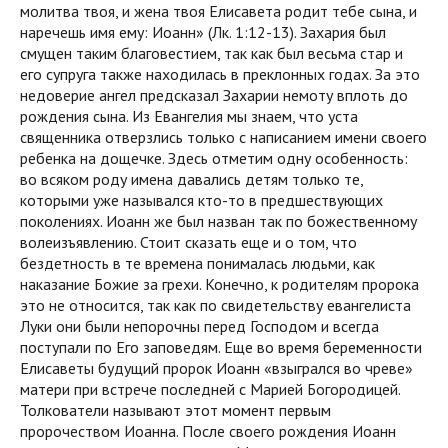
молитва твоя, и жена твоя Елисавета родит тебе сына, и
наречешь имя ему: Иоанн» (Лк. 1:12-13). Захария был
смущен таким благовестием, так как был весьма стар и
его супруга также находилась в преклонных годах. За это
недоверие ангел предсказал Захарии немоту вплоть до
рождения сына. Из Евангелия мы знаем, что уста
священника отверзлись только с написанием имени своего
ребенка на дощечке. Здесь отметим одну особенность:
во всяком роду имена давались детям только те,
которыми уже назывался кто-то в предшествующих
поколениях. Иоанн же был назван так по божественному
волеизъявлению. Стоит сказать еще и о том, что
бездетность в те времена понималась людьми, как
наказание Божие за грехи. Конечно, к родителям пророка
это не относится, так как по свидетельству евангелиста
Луки они были непорочны перед Господом и всегда
поступали по Его заповедям. Еще во время беременности
Елисаветы будущий пророк Иоанн «взыгрался во чреве»
матери при встрече последней с Марией Богородицей.
Толкователи называют этот момент первым
пророчеством Иоанна. После своего рождения Иоанн