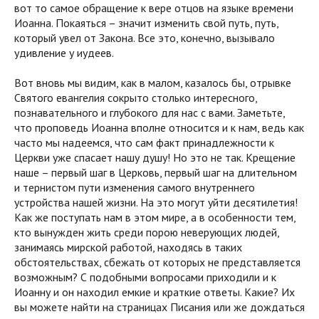
вот то самое обращение к вере отцов на языке времени
Иоанна. Покаяться – значит изменить свой путь, путь,
который увел от Закона. Все это, конечно, вызывало
удивление у иудеев.
Вот вновь мы видим, как в малом, казалось бы, отрывке
Святого евангелия сокрыто столько интересного,
познавательного и глубокого для нас с вами. Заметьте,
что проповедь Иоанна вполне относится и к нам, ведь как
часто мы надеемся, что сам факт принадлежности к
Церкви уже спасает нашу душу! Но это не так. Крещение
наше – первый шаг в Церковь, первый шаг на длительном
и тернистом пути изменения самого внутреннего
устройства нашей жизни. На это могут уйти десятилетия!
Как же поступать нам в этом мире, а в особенности тем,
кто вынужден жить среди порою неверующих людей,
занимаясь мирской работой, находясь в таких
обстоятельствах, сбежать от которых не представляется
возможным? С подобными вопросами приходили и к
Иоанну и он находил емкие и краткие ответы. Какие? Их
вы можете найти на страницах Писания или же дождаться