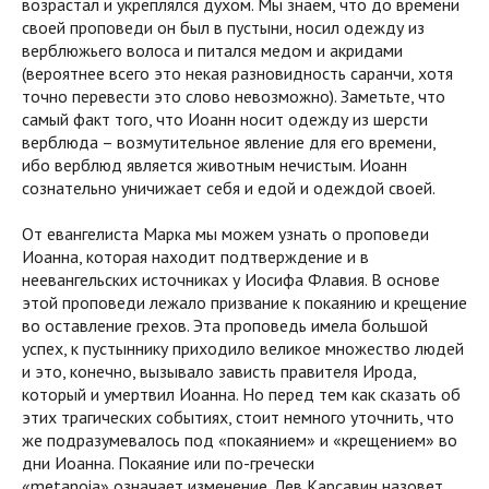
возрастал и укреплялся духом. Мы знаем, что до времени
своей проповеди он был в пустыни, носил одежду из
верблюжьего волоса и питался медом и акридами
(вероятнее всего это некая разновидность саранчи, хотя
точно перевести это слово невозможно). Заметьте, что
самый факт того, что Иоанн носит одежду из шерсти
верблюда – возмутительное явление для его времени,
ибо верблюд является животным нечистым. Иоанн
сознательно уничижает себя и едой и одеждой своей.
От евангелиста Марка мы можем узнать о проповеди
Иоанна, которая находит подтверждение и в
неевангельских источниках у Иосифа Флавия. В основе
этой проповеди лежало призвание к покаянию и крещение
во оставление грехов. Эта проповедь имела большой
успех, к пустыннику приходило великое множество людей
и это, конечно, вызывало зависть правителя Ирода,
который и умертвил Иоанна. Но перед тем как сказать об
этих трагических событиях, стоит немного уточнить, что
же подразумевалось под «покаянием» и «крещением» во
дни Иоанна. Покаяние или по-гречески
«
metanoia
»
означает
изменение. Лев Карсавин назовет