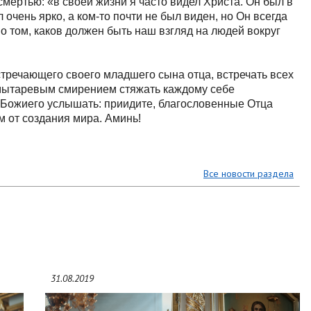
мертью: «в своей жизни я часто видел Христа. Он был в
 очень ярко, а ком-то почти не был виден, но Он всегда
 том, каков должен быть наш взгляд на людей вокруг
стречающего своего младшего сына отца, встречать всех
и мытаревым смирением стяжать каждому себе
Божиего услышать: приидите, благословенные Отца
м от создания мира. Аминь!
Все новости раздела
31.08.2019