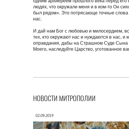
одним архиереем прошлого века перед его с
людях, что окружали меня и в ком-то Он сиял
был рядом». Это потрясающе точные слова о
нас.
И дай нам Бог с любовью и милосердием, в
тех, кто окружают нас и нуждаются в нас, 
оправдания, дабы на Страшном Суде Сына 
Моего, наследуйте Царство, уготованное ва
НОВОСТИ МИТРОПОЛИИ
02.09.2019