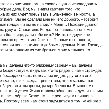
аваться христианином на словах, нужно исповедовать
обрые дела. Вот, мы видим картину того, что
дна из них будет пребывать в блаженной вечности, а
огибели. Вы не сделали мне ничего доброго, – говорит
 я был голоден и вы не напоили Меня… Похожий диалог
ую, руку от Спасителя. Когда, – спрашивают они мы
 в больнице, дали тебе пить? Ни те, ни другие не
жним во время земной жизни. Первые от гордости,
стоянии ненасытимости добрыми делами. И вот Господь
елали это одному из сих братьев Моих меньших, то
да мы делаем что-то ближнему своему – мы делаем
ы бездействуем, видя, как кто-то рядом с нами страждет,
 бессердечность, нежелание видеть другого в его
ество, как и всегда, грешит тем, что отказывается
т общество атомарным, раздробленным. В таковом не
ты и твой успех. Живя в таком обществе и думая так, мы
ь в нас – образа Божия. Мы не реализуем принципа
ь. Поэтому всем нам стоит задуматься о том, какой же я