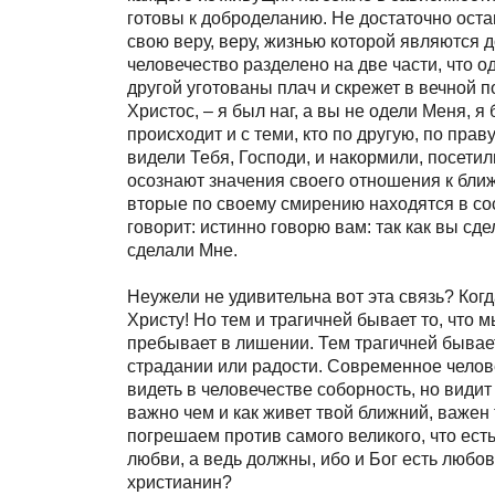
готовы к доброделанию. Не достаточно ост
свою веру, веру, жизнью которой являются д
человечество разделено на две части, что о
другой уготованы плач и скрежет в вечной п
Христос, – я был наг, а вы не одели Меня,
происходит и с теми, кто по другую, по прав
видели Тебя, Господи, и накормили, посетили
осознают значения своего отношения к бли
вторые по своему смирению находятся в со
говорит: истинно говорю вам: так как вы сд
сделали Мне.
Неужели не удивительна вот эта связь? Ког
Христу! Но тем и трагичней бывает то, что м
пребывает в лишении. Тем трагичней бывает
страдании или радости. Современное человеч
видеть в человечестве соборность, но види
важно чем и как живет твой ближний, важен 
погрешаем против самого великого, что ест
любви, а ведь должны, ибо и Бог есть любов
христианин?