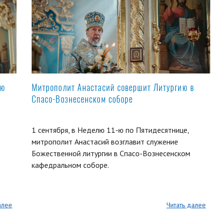
ую
Митрополит Анастасий совершит Литургию в
Спасо-Вознесенском соборе
1 сентября, в Неделю 11-ю по Пятидесятнице,
митрополит Анастасий возглавит служение
Божественной литургии в Спасо-Вознесенском
кафедральном соборе.
алее
Читать далее