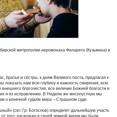
бирской митрополии иеромонаха Филарета (Кузьмина) в
, братья и сестры, к дням Великого поста, предлагая к
ы показать нам всю глубину и важность смирения, всю
х внешнего благочестия, все величие Божией благости и
их и их исправлению. В Неделю же мясопустную мы
ам о конечной судьбе мира – Страшном суде.
ный» (свт. Гр. Богослов) определит дальнейшую участь
 от того, насколько в своей земной жизни мы были