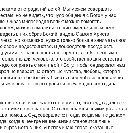
алекими от страданий детей. Мы можем совершать
там, но не видеть, что чудо общения с Богом у нас
ню. Образ милосердия велик: можно помогать
овом, можно помолиться с ним вместе или за него.
 видеть в них образ Божий, видеть Самого Христа!
легко, но возможно, нужно только больше занимать свои
 своем недостоинстве. В добродетели всегда есть
другими, есть опасность возгордиться собственными
тественно для человека, это свойственно для естества
надо сопрягать с молитвой к Богу, чтобы он даровал нам
торая не взирает на ответные чувства, любовь, которая
тановится способной забывать свои добрые проявления.
ля человека, если он просит и всеусердно этого дара
т всех нас и мы часто относим его, этот суд, в далекое
д этот уже совершается. Он совершается всякий раз, когда
аша помощь. Суд совершается тогда, когда мы не делаем
гда, когда в центре нашей жизни становится лишь
 и образ Бога в них. Я вспоминаю слова, сказанные