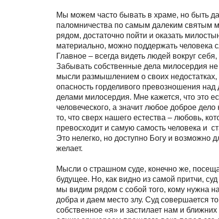
Мы можем часто бывать в храме, но быть д
паломничества по самым далеким святым мес
рядом, достаточно пойти и оказать милосты
материально, можно поддержать человека сл
Главное – всегда видеть людей вокруг себя,
Забывать собственные дела милосердия не 
мысли размышлением о своих недостатках, о
опасность горделивого превозношения над 
делами милосердия. Мне кажется, что это ес
человеческого, а значит любое доброе дело 
то, что сверх нашего естества – любовь, ко
превосходит и самую самость человека и с
Это нелегко, но доступно Богу и возможно д
желает.
Мысли о страшном суде, конечно же, посещаю
будущее. Но, как видно из самой притчи, су
мы видим рядом с собой того, кому нужна н
добра и даем место злу. Суд совершается то
собственное «я» и застилает нам и ближних