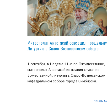
Митрополит Анастасий совершил прощальн
Литургию в Спасо-Вознесенском соборе
1 сентября, в Неделю 11-ю по Пятидесятнице,
митрополит Анастасий возглавил служение
Божественной литургии в Спасо-Вознесенском
кафедральном соборе города Симбирска.
Читать д