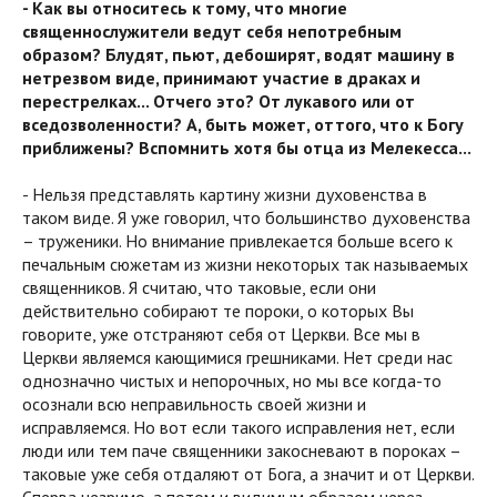
- Как вы относитесь к тому, что многие
священнослужители ведут себя непотребным
образом? Блудят, пьют, дебоширят, водят машину в
нетрезвом виде, принимают участие в драках и
перестрелках... Отчего это? От лукавого или от
вседозволенности? А, быть может, оттого, что к Богу
приближены? Вспомнить хотя бы отца из Мелекесса...
- Нельзя представлять картину жизни духовенства в
таком виде. Я уже говорил, что большинство духовенства
– труженики. Но внимание привлекается больше всего к
печальным сюжетам из жизни некоторых так называемых
священников. Я считаю, что таковые, если они
действительно собирают те пороки, о которых Вы
говорите, уже отстраняют себя от Церкви. Все мы в
Церкви являемся кающимися грешниками. Нет среди нас
однозначно чистых и непорочных, но мы все когда-то
осознали всю неправильность своей жизни и
исправляемся. Но вот если такого исправления нет, если
люди или тем паче священники закосневают в пороках –
таковые уже себя отдаляют от Бога, а значит и от Церкви.