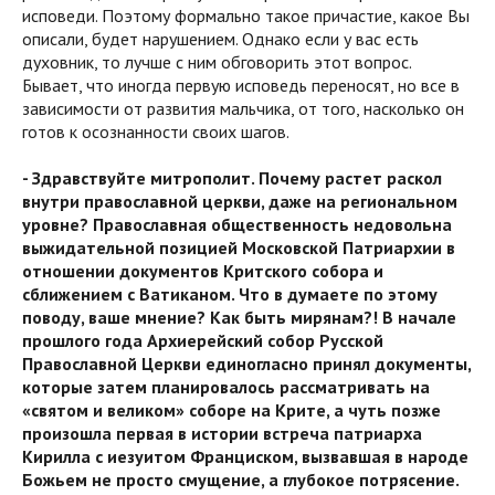
исповеди. Поэтому формально такое причастие, какое Вы
описали, будет нарушением. Однако если у вас есть
духовник, то лучше с ним обговорить этот вопрос.
Бывает, что иногда первую исповедь переносят, но все в
зависимости от развития мальчика, от того, насколько он
готов к осознанности своих шагов.
- Здравствуйте митрополит. Почему растет раскол
внутри православной церкви, даже на региональном
уровне? Православная общественность недовольна
выжидательной позицией Московской Патриархии в
отношении документов Критского собора и
сближением с Ватиканом. Что в думаете по этому
поводу, ваше мнение? Как быть мирянам?! В начале
прошлого года Архиерейский собор Русской
Православной Церкви единогласно принял документы,
которые затем планировалось рассматривать на
«святом и великом» соборе на Крите, а чуть позже
произошла первая в истории встреча патриарха
Кирилла с иезуитом Франциском, вызвавшая в народе
Божьем не просто смущение, а глубокое потрясение.