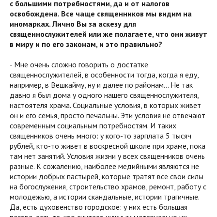
с большими потребностями, да и от налогов
освобождена. Все чаще священников мы видим на
иномарках. Лично Вы за аскезу для
священнослужителей или же полагаете, что они живут
в миру и по его законам, и это правильно?
- Мне очень сложно говорить о достатке
священнослужителей, в особенности тогда, когда я еду,
например, в Вешкайму, ну и далее по районам… Не так
давно я был дома у одного нашего священнослужителя,
настоятеля храма. Социальные условия, в которых живет
он и его семья, просто печальны. Эти условия не отвечают
современным социальным потребностям. И таких
священников очень много: у кого-то зарплата 5 тысяч
рублей, кто-то живет в воскресной школе при храме, пока
там нет занятий. Условия жизни у всех священников очень
разные. К сожалению, наиболее медийными являются не
истории добрых пастырей, которые тратят все свои силы
на богослужения, строительство храмов, ремонт, работу с
молодежью, а истории скандальные, истории трагичные.
Да, есть духовенство городское: у них есть большая