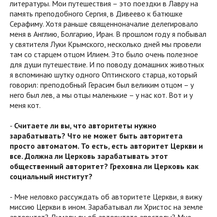
литературы. Мои путешествия – это поездки в Лавру на
память преподобного Сергия, в Дивеево к батюшке
Серафиму. Хотя раньше священноначалие делегировало
меня в Англию, Болгарию, Иран. В прошлом году я побывал
у святителя Луки Крымского, несколько дней мы провели
там со старцем отцом Илием. Это было очень полезное
для души путешествие. И по поводу домашних животных
я вспоминаю шутку одного Оптинского старца, который
говорил: преподобный Герасим был великим отцом – у
него был лев, а мы отцы маленькие – у нас кот. Вот и у
меня кот.
-
Считаете ли вы, что авторитеты нужно
зарабатывать? Что не может быть авторитета
просто автоматом. То есть, есть авторитет Церкви и
все. Должна ли Церковь зарабатывать этот
общественный авторитет? Греховна ли Церковь как
социальный институт?
- Мне неловко рассуждать об авторитете Церкви, я вижу
миссию Церкви в ином. Зарабатывал ли Христос на земле