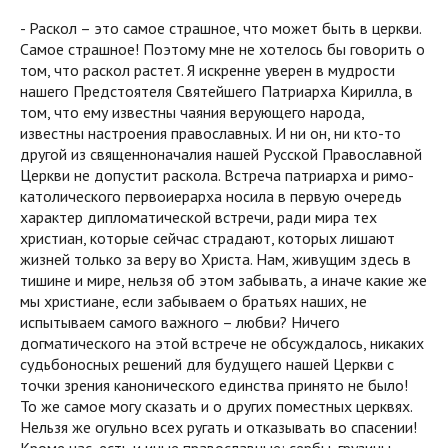
- Раскол – это самое страшное, что может быть в церкви.
Самое страшное! Поэтому мне не хотелось бы говорить о
том, что раскол растет. Я искренне уверен в мудрости
нашего Предстоятеля Святейшего Патриарха Кирилла, в
том, что ему известны чаяния верующего народа,
известны настроения православных. И ни он, ни кто-то
другой из священноначалия нашей Русской Православной
Церкви не допустит раскола. Встреча патриарха и римо-
католического первоиерарха носила в первую очередь
характер дипломатической встречи, ради мира тех
христиан, которые сейчас страдают, которых лишают
жизней только за веру во Христа. Нам, живущим здесь в
тишине и мире, нельзя об этом забывать, а иначе какие же
мы христиане, если забываем о братьях наших, не
испытываем самого важного – любви? Ничего
догматического на этой встрече не обсуждалось, никаких
судьбоносных решений для будущего нашей Церкви с
точки зрения канонического единства принято не было!
То же самое могу сказать и о других поместных церквях.
Нельзя же огульно всех ругать и отказывать во спасении!