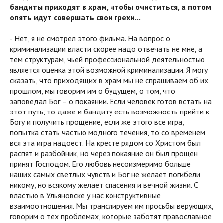
бандиты приходят в храм, чтобы очиститься, а потом
опять идут совершать свои грехи...
- Нет, я не смотрел этого фильма. На вопрос о
криминализации власти скорее надо отвечать не мне, а
тем структурам, чьей профессиональной деятельностью
является оценка этой возможной криминализации. Я могу
сказать, что приходящих в храм мы не спрашиваем об их
прошлом, мы говорим им о будущем, о том, что
заповедал Бог – о покаянии. Если человек готов встать на
этот путь, то даже и бандиту есть возможность прийти к
Богу и получить прощение, если же этого все игра,
попытка стать частью модного течения, то со временем
вся эта игра надоест. На кресте рядом со Христом был
распят и разбойник, но через покаяние он был прощен
принят Господом. Его любовь несоизмеримо больше
наших самых светлых чувств и Бог не желает погибели
никому, но всякому желает спасения и вечной жизни. С
властью в Ульяновске у нас конструктивные
взаимоотношения. Мы транслируем им просьбы верующих,
говорим о тех проблемах, которые заботят православное