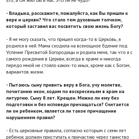
Его, а Он жил бы в нас. Это ли не чудо?
- Владыка, расскажите, пожалуйста, как Вы пришли к
вере и церкви? Что стало тем духовным толчком,
который заставил вас посвятить свою жизнь Богу?
- Я не могу сказать, что пришел когда-то в Церковь, я
родился в ней. Мама сходила на всенощное бдение под
Успение Пресвятой Богородицы и родила меня, так что я с
самого рождения в Церкви, всегда в храме и никогда
передо мной не стояло каких-то иных, кроме как с Богом,
вариантов жизни.
- Пытаюсь сыну привить веру в Бога, учу молитве,
почитанию икон, ходим по воскресеньям в храм на
литургию. Сыну 8 лет. Крещен. Можно ли ему без
подготовки и без исповеди причащаться? Считается
ли он ребенком, является ли такое причащение
нарушением правил?
- Есть церковные правила, согласно которым с семи лет
ребенок должен приступать к причастию через таинство