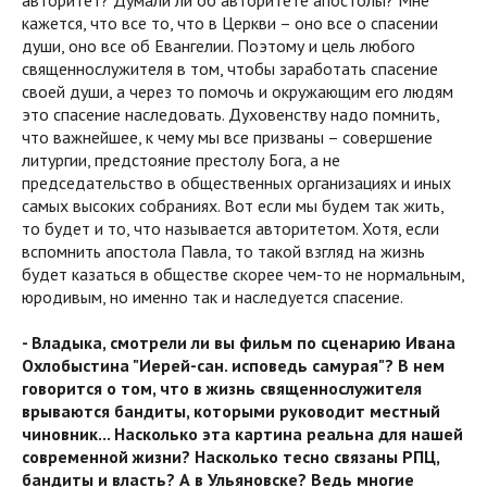
авторитет? Думали ли об авторитете апостолы? Мне
кажется, что все то, что в Церкви – оно все о спасении
души, оно все об Евангелии. Поэтому и цель любого
священнослужителя в том, чтобы заработать спасение
своей души, а через то помочь и окружающим его людям
это спасение наследовать. Духовенству надо помнить,
что важнейшее, к чему мы все призваны – совершение
литургии, предстояние престолу Бога, а не
председательство в общественных организациях и иных
самых высоких собраниях. Вот если мы будем так жить,
то будет и то, что называется авторитетом. Хотя, если
вспомнить апостола Павла, то такой взгляд на жизнь
будет казаться в обществе скорее чем-то не нормальным,
юродивым, но именно так и наследуется спасение.
- Владыка, смотрели ли вы фильм по сценарию Ивана
Охлобыстина "Иерей-сан. исповедь самурая"? В нем
говорится о том, что в жизнь священнослужителя
врываются бандиты, которыми руководит местный
чиновник... Насколько эта картина реальна для нашей
современной жизни? Насколько тесно связаны РПЦ,
бандиты и власть? А в Ульяновске? Ведь многие