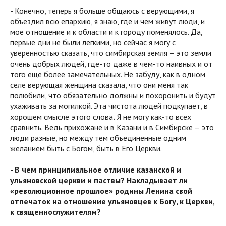
- Конечно, теперь я больше общаюсь с верующими, я
объездил всю епархию, я знаю, где и чем живут люди, и
мое отношение и к области и к городу поменялось. Да,
первые дни не были легкими, но сейчас я могу с
уверенностью сказать, что симбирская земля – это земли
очень добрых людей, где-то даже в чем-то наивных и от
того еще более замечательных. Не забуду, как в одном
селе верующая женщина сказала, что они меня так
полюбили, что обязательно должны и похоронить и будут
ухаживать за могилкой. Эта чистота людей подкупает, в
хорошем смысле этого слова
.
Я не могу как-то всех
сравнить. Ведь прихожане и в Казани и в Симбирске – это
люди разные, но между тем объединенные одним
желанием быть с Богом, быть в Его Церкви.
- В чем принципиальное отличие казанской и
ульяновской церкви и паствы? Накладывает ли
«революционное прошлое» родины Ленина свой
отпечаток на отношение ульяновцев к Богу, к Церкви,
к священнослужителям?