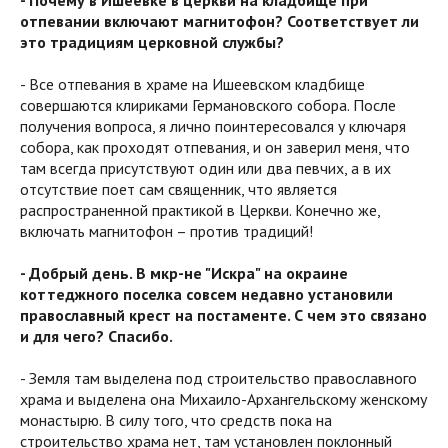
- Почему в Ишеевке в церкви на кладбище при
отпевании включают магнитофон? Соответствует ли
это традициям церковной службы?
- Все отпевания в храме на Ишеевском кладбище
совершаются клириками Германовского собора. После
получения вопроса, я лично поинтересовался у ключаря
собора, как проходят отпевания, и он заверил меня, что
там всегда присутствуют один или два певчих, а в их
отсутствие поет сам священник, что является
распространенной практикой в Церкви. Конечно же,
включать магнитофон – против традиций!
- Добрый день. В мкр-не "Искра" на окраине
коттеджного поселка совсем недавно установили
православный крест на постаменте. С чем это связано
и для чего? Спасибо.
- Земля там выделена под строительство православного
храма и выделена она Михаило-Архангельскому женскому
монастырю. В силу того, что средств пока на
строительство храма нет, там установлен поклонный