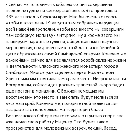
- Сейчас мы готовимся к юбилею со дня совершения
первой литургии на Симбирской земле. Это произошло
485 лет назад в Сурском крае. Мне бы очень хотелось,
чтобы в этот день 19 августа там собрались верующие
всей нашей митрополии, чтобы все вместе мы совершили
там соборную молитву - Литургию. Ну а кроме этого мы
планируем народные гуляния, общественные и научные
мероприятия, приуроченные к этой дате и к юбилейной
дате образования самой Симбирской епархии. Конечно же
важнейшим сейчас для нас является возобновление жизни
и деятельности Спасского женского монастыря города
Симбирске. Многое уже сделано: перед Рождеством
Христовым мы освятили там храм в честь Иверской иконы
Богородицы, сейчас идет роспись трапезной, скоро будет
еще постриг в монахини. С Божией помощью мы
восстановим это место и там опять будут молиться за
весь наш край. Конечно же, приоритетной является для
нас работа с молодежью. На территории Спасо-
Вознесенского Собора мы готовим к открытию спорт-зал,
уже начал свою работу М-центр. Это будет такое
пространство для молодежных встреч, лекций, бесед,