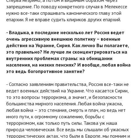
Сперва незримо, а потом и видимым образом через
запрещение. По поводу конкретного случая в Мелекессе
нужно все-таки спрашивать канонического главу этой
епархии. Я не вправе судить клириков других епархий.
- Владыка, в последние несколько лет Россия ведет
очень агрессивную внешнюю политику – военные
действия на Украине, Сирия. Как лично Вы полагаете,
это правильно? Не лучше ли сконцентрироваться на
внутренних проблемах страны: на обнищании
населения, на низких пенсиях? И вообще, любая война
это ведь богопротивное занятие?
- Согласно заявлениям правительства, Россия все-таки не
ведет военных действий на Украине. Что касается Сирии,
то это вопросы терроризма, а значит, и безопасности
большинства мирного населения. Любая война ужасна,
любая война – это стенания, смерть и плач, но ведь нет
иного пути, к огромному сожалению, борьбы с
терроризмом, как только путь силы. Такова уж наша
природа человеческая. Все ведь мы слышали об ужасных
террористических актах, что были в Европе, мы помним и