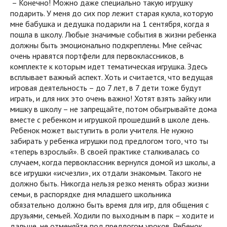
– Конечно! Можно даже специально такую игрушку
подарить. У меня до сих пор лежит старая кукла, которую
мне бабушка и дедушка подарили на 1 сентября, когда я
пошла в школу. Любые значимые события в жизни ребенка
должны быть эмоционально подкреплены. Мне сейчас
очень нравятся портфели для первоклассников, в
комплекте к которым идет тематическая игрушка. Здесь
всплывает важный аспект. Хоть и считается, что ведущая
игровая деятельность – до 7 лет, в 7 дети тоже будут
играть, и для них это очень важно! Хотят взять зайку или
мишку в школу – не запрещайте, потом обыгрывайте дома
вместе с ребенком и игрушкой прошедший в школе день.
Ребенок может выступить в роли учителя. Не нужно
забирать у ребенка игрушки под предлогом того, что ты
«теперь взрослый». В своей практике сталкивалась со
случаем, когда первоклассник вернулся домой из школы, а
все игрушки «исчезли», их отдали знакомым. Такого не
должно быть. Никогда нельзя резко менять образ жизни
семьи, в распорядке дня младшего школьника
обязательно должно быть время для игр, для общения с
друзьями, семьей. Ходили по выходным в парк – ходите и
дальше, не отменяйте под предлогом уроков. Ребенок