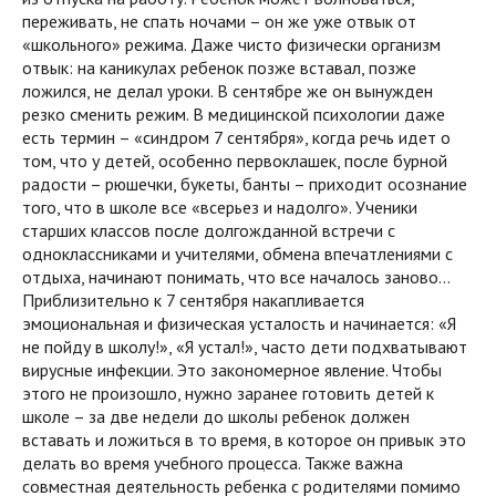
переживать, не спать ночами – он же уже отвык от
«школьного» режима. Даже чисто физически организм
отвык: на каникулах ребенок позже вставал, позже
ложился, не делал уроки. В сентябре же он вынужден
резко сменить режим. В медицинской психологии даже
есть термин – «синдром 7 сентября», когда речь идет о
том, что у детей, особенно первоклашек, после бурной
радости – рюшечки, букеты, банты – приходит осознание
того, что в школе все «всерьез и надолго». Ученики
старших классов после долгожданной встречи с
одноклассниками и учителями, обмена впечатлениями с
отдыха, начинают понимать, что все началось заново…
Приблизительно к 7 сентября накапливается
эмоциональная и физическая усталость и начинается: «Я
не пойду в школу!», «Я устал!», часто дети подхватывают
вирусные инфекции. Это закономерное явление. Чтобы
этого не произошло, нужно заранее готовить детей к
школе – за две недели до школы ребенок должен
вставать и ложиться в то время, в которое он привык это
делать во время учебного процесса. Также важна
совместная деятельность ребенка с родителями помимо