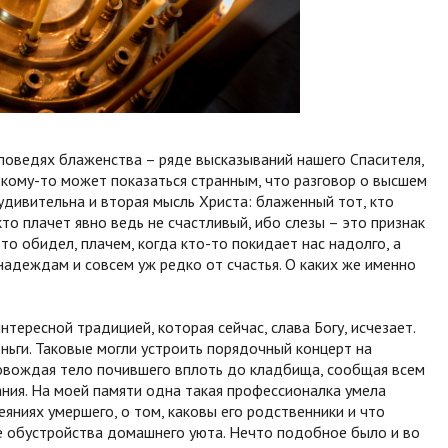
оведях блаженства – ряде высказываний нашего Спасителя,
 кому-то может показаться странным, что разговор о высшем
 удивительна и вторая мысль Христа: блаженный тот, кто
кто плачет явно ведь не счастливый, ибо слезы – это признак
-то обидел, плачем, когда кто-то покидает нас надолго, а
адеждам и совсем уж редко от счастья. О каких же именно
тересной традицией, которая сейчас, слава Богу, исчезает.
еньги. Таковые могли устроить порядочный концерт на
овождая тело почившего вплоть до кладбища, сообщая всем
тания. На моей памяти одна такая профессионалка умела
еяниях умершего, о том, каковы его родственники и что
е обустройства домашнего уюта. Нечто подобное было и во