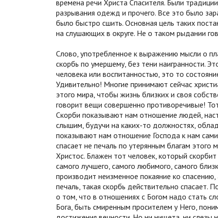
времена речи Христа Спасителя. Были традиц
разрывания одежд и прочего. Все это было за
было быстро сшить. Основная цель таких поста
на слушающих в округе. Не о таком рыдании гов
Слово, употребленное к выражению мысли о пла
скорбь по умершему, без тени наигранности. Э
человека или воспитанностью, это то состояни
Удивительно! Многие принимают сейчас христиа
этого мира, чтобы жизнь близких и своя собств
говорит вещи совершенно противоречивые! Тот,
Скорби показывают нам отношение людей, наст
слышим, будучи на каких-то должностях, облад
показывают нам отношение Господа к нам самим
спасает не печаль по утерянным благам этого м
Христос. Блажен тот человек, который скорбит 
самого лучшего, самого любимого, самого близк
производит неизменное покаяние ко спасению, а
печаль, такая скорбь действительно спасает. 
о том, что в отношениях с Богом надо стать сло
Бога, быть смиренным просителем у Него, поним
достижения вечности. Но ни нищета, ни слезы 