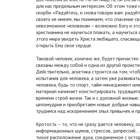
для нас предельным интересом. Об этом тоже н
скорби. «Радуйтесь, и снова говорю вам: радуйт
своего не имеем, мы понимаем, что спасение с
невозможное человекам – возможно Богу и это
христианина не научиться плакать, а научиться 
этого мира увидеть Христа любящего, спасающ
открыть Ему свое сердце.
Таковой человек, конечно же, будет причасте
связаны между собой и одна из другой происте
Действительно, аскетика строится на том, что
испытания для человека, а затем уже развивать
человека, будь то спорт, тайм-менеджмент ил
материал начинает конституировать трудящего,
времени строй жизни. Так и с духовной жизнью:
целомудрия и приобретаем новые добрые навык
трудимся над искоренением злых привычек и пр
Кротость – то, что не сразу дается человеку,
информационных шумов, стрессов, депрессий… 
тихое расположение духа, соединенное с осто