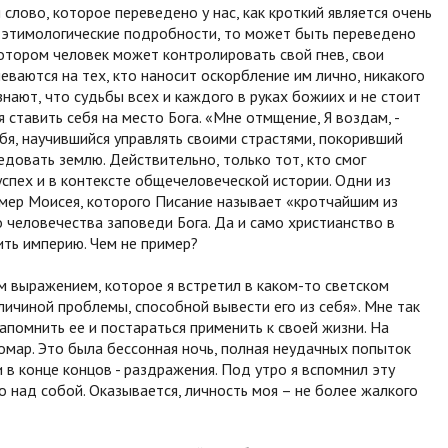
 слово, которое переведено у нас, как кроткий является очень
ь этимологические подробности, то может быть переведено
котором человек может контролировать свой гнев, свои
неваются на тех, кто наносит оскорбление им лично, никакого
 знают, что судьбы всех и каждого в руках божиих и не стоит
я ставить себя на место Бога. «Мне отмщение, Я воздам, -
бя, научившийся управлять своими страстями, покоривший
довать землю. Действительно, только тот, кто смог
успех и в контексте общечеловеческой истории. Одни из
мер Моисея, которого Писание называет «кротчайшим из
го человечества заповеди Бога. Да и само христианство в
ить империю. Чем не пример?
м выражением, которое я встретил в каком-то светском
личиной проблемы, способной вывести его из себя». Мне так
апомнить ее и постараться применить к своей жизни. На
омар. Это была бессонная ночь, полная неудачных попыток
 в конце концов - раздражения. Под утро я вспомнил эту
 над собой. Оказывается, личность моя – не более жалкого