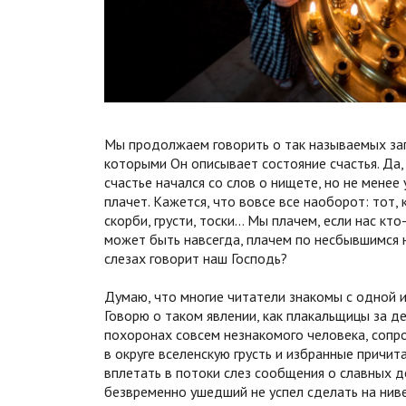
Мы продолжаем говорить о так называемых зап
которыми Он описывает состояние счастья. Да,
счастье начался со слов о нищете, но не менее
плачет. Кажется, что вовсе все наоборот: тот, 
скорби, грусти, тоски… Мы плачем, если нас кто
может быть навсегда, плачем по несбывшимся н
слезах говорит наш Господь?
Думаю, что многие читатели знакомы с одной ин
Говорю о таком явлении, как плакальщицы за д
похоронах совсем незнакомого человека, сопр
в округе вселенскую грусть и избранные причи
вплетать в потоки слез сообщения о славных д
безвременно ушедший не успел сделать на нив