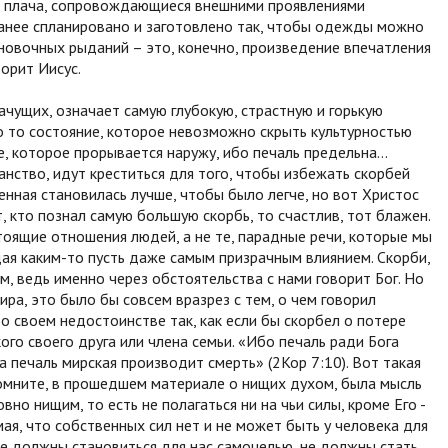
ии плача, сопровождающиеся внешними проявлениями
ранее спланировано и заготовлено так, чтобы одежды можно
новочных рыданий – это, конечно, произведение впечатления
орит Иисус.
чущих, означает самую глубокую, страстную и горькую
то то состояние, которое невозможно скрыть культурностью
е, которое прорывается наружу, ибо печаль предельна…
нство, идут креститься для того, чтобы избежать скорбей
енная становилась лучше, чтобы было легче, но вот Христос
 кто познал самую большую скорбь, то счастлив, тот блажен.
оящие отношения людей, а не те, парадные речи, которые мы
ая каким-то пусть даже самым призрачным влиянием. Скорби,
, ведь именно через обстоятельства с нами говорит Бог. Но
ира, это было бы совсем вразрез с тем, о чем говорил
о своем недостоинстве так, как если бы скорбел о потере
ого своего друга или члена семьи. «Ибо печаль ради Бога
 печаль мирская производит смерть» (2Кор 7:10). Вот такая
Помните, в прошедшем материале о нищих духом, была мысль
вно нищим, то есть не полагаться ни на чьи силы, кроме Его -
ая, что собственных сил нет и не может быть у человека для
не должны становиться для нас самоцелью, не должны стать