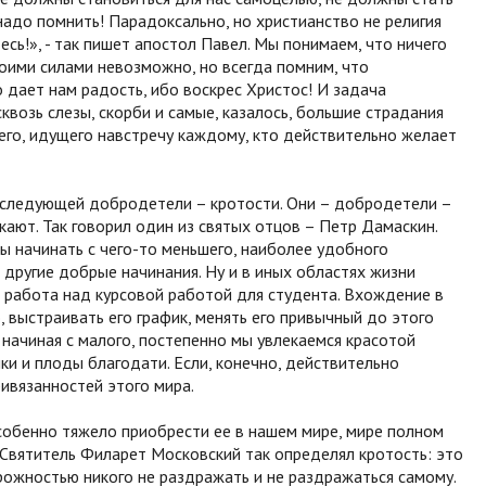
адо помнить! Парадоксально, но христианство не религия
есь!», - так пишет апостол Павел. Мы понимаем, что ничего
воими силами невозможно, но всегда помним, что
 дает нам радость, ибо воскрес Христос! И задача
сквозь слезы, скорби и самые, казалось, большие страдания
его, идущего навстречу каждому, кто действительно желает
н следующей добродетели – кротости. Они – добродетели –
кают. Так говорил один из святых отцов – Петр Дамаскин.
бы начинать с чего-то меньшего, наиболее удобного
 другие добрые начинания. Ну и в иных областях жизни
и работа над курсовой работой для студента. Вхождение в
 выстраивать его график, менять его привычный до этого
 начиная с малого, постепенно мы увлекаемся красотой
и и плоды благодати. Если, конечно, действительно
ивязанностей этого мира.
 особенно тяжело приобрести ее в нашем мире, мире полном
Святитель Филарет Московский так определял кротость: это
рожностью никого не раздражать и не раздражаться самому.