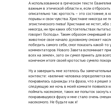
А использованное в греческом тексте Евангелия
важным в этической области и, если отбросит
описательно так: кротость – это состояние, в 
порывы и свои чувства. Христиане никогда не г
эгоистического гнева! Христиане не мстят, ибо
никогда, ни при каких обстоятельствах пытатьс
говорит Господь». Таким образом смиривший се
животное свое начало духовному сможет насле
победить самого себя, смог показать какой-то 
комментаторов Нового Завета вспоминает при
всех на земле», зато он сумел принять для все
конечном итоге своей кротостью сумело покор
Ну а завершить мне хотелось бы замечательны
контексте: «величие человека определяется ве
понравилась однажды эта фраза, что я решил з
следующую же ночь в моей комнате появился к
поймать насекомое, таких же попыток заснуть и
понравившуюся фразу и мне стало очень смешно
насекомого. Не будьте как я!