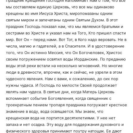
Праздник Крещения Господня напоминает нам о том, что все
мы составляем единую Церковь, что все мы одинаково
крещены во имя Иисуса Христа, миропомазаны одним
святым миром и запечатаны одним Святым Духом. В этот
праздник Господь показал нам, что мы являемся братьями и
сестрами во Христе и указал нам на Того, Кто пришел спасти
мир. Вот Он – перед нами. Вот Тот, в Кого надо веровать. Не в
числа, магию и гадателей, а в Спасителя. И в удостоверение
того, что Он истинно Мессия, что Он Богочеловек, Христос
своим погружением освятил воды Иорданские. По преданию
воды этой реки встали на несколько мгновений. Но многие
люди в древности, впрочем, как и сейчас, не узрели в этом
чудесного явления. Нам с вами, к сожалению, до сих пор
нужны чудеса. И Господь по милости Своей продолжает
являть нам чудеса. В святые дни, когда Матерь Церковь
вспоминает событие Богоявления, когда священник с
троекратным пением тропаря праздника погружает крестное
знамение в воду, вода освящается. Мы знаем, что
крещенская вода не портится десятилетиями. У нее нет
запаха и нет осадка. Эту воду для поддержания духовного и
физического здоровья принимают поутру натощак. Ее дают