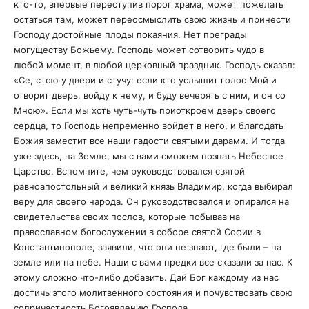
кто-то, впервые переступив порог храма, может пожелать
остаться там, может переосмыслить свою жизнь и принести
Господу достойные плоды покаяния. Нет преграды
могуществу Божьему. Господь может сотворить чудо в
любой момент, в любой церковный праздник. Господь сказал:
«Се, стою у двери и стучу: если кто услышит голос Мой и
отворит дверь, войду к нему, и буду вечерять с ним, и он со
Мною». Если мы хоть чуть-чуть приоткроем дверь своего
сердца, то Господь непременно войдет в него, и благодать
Божия заместит все наши гадости святыми дарами. И тогда
уже здесь, на Земле, мы с вами сможем познать Небесное
Царство. Вспомните, чем руководствовался святой
равноапостольный и великий князь Владимир, когда выбирал
веру для своего народа. Он руководствовался и опирался на
свидетельства своих послов, которые побывав на
православном богослужении в соборе святой Софии в
Константинополе, заявили, что они не знают, где были – на
земле или на небе. Наши с вами предки все сказали за нас. К
этому сложно что-либо добавить. Дай Бог каждому из нас
достичь этого молитвенного состояния и почувствовать свою
сопричастность Богоявлению Господа.