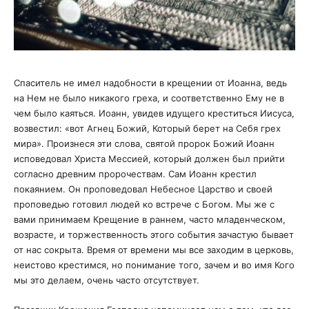
Спаситель не имел надобности в крещении от Иоанна, ведь
на Нем не было никакого греха, и соответственно Ему не в
чем было каяться. Иоанн, увидев идущего креститься Иисуса,
возвестил: «вот Агнец Божий, Который берет на Себя грех
мира». Произнеся эти слова, святой пророк Божий Иоанн
исповедовал Христа Мессией, который должен был прийти
согласно древним пророчествам. Сам Иоанн крестил
покаянием. Он проповедовал Небесное Царство и своей
проповедью готовил людей ко встрече с Богом. Мы же с
вами принимаем Крещение в раннем, часто младенческом,
возрасте, и торжественность этого события зачастую бывает
от нас сокрыта. Время от времени мы все заходим в церковь,
неистово крестимся, но понимание того, зачем и во имя Кого
мы это делаем, очень часто отсутствует.