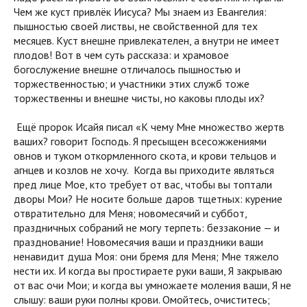
Чем же куст привлёк Иисуса? Мы знаем из Евангелия:
пышностью своей листвы, не свойственной для тех
месяцев. Куст внешне привлекателен, а внутри не имеет
плодов! Вот в чем суть рассказа: и храмовое
богослужение внешне отличалось пышностью и
торжественностью; и участники этих служб тоже
торжественны и внешне чисты, но каковы плоды их?
Ещё пророк Исайя писал «К чему Мне множество жертв
ваших? говорит Господь. Я пресыщен всесожжениями
овнов и туком откормленного скота, и крови тельцов и
агнцев и козлов не хочу. Когда вы приходите являться
пред лице Мое, кто требует от вас, чтобы вы топтали
дворы Мои? Не носите больше даров тщетных: курение
отвратительно для Меня; новомесячий и суббот,
праздничных собраний не могу терпеть: беззаконие — и
празднование! Новомесячия ваши и праздники ваши
ненавидит душа Моя: они бремя для Меня; Мне тяжело
нести их. И когда вы простираете руки ваши, Я закрываю
от вас очи Мои; и когда вы умножаете моления ваши, Я не
слышу: ваши руки полны крови. Омойтесь, очиститесь;