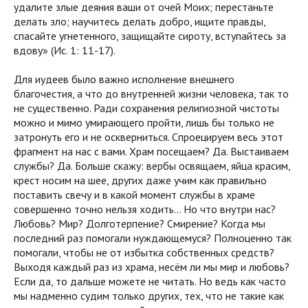
удалите злые деяния ваши от очей Моих; перестаньте
делать зло; научитесь делать добро, ищите правды,
спасайте угнетенного, защищайте сироту, вступайтесь за
вдову» (Ис. 1: 11-17).
Для иудеев было важно исполнение внешнего
благочестия, а что до внутренней жизни человека, так то
не существенно. Ради сохранения религиозной чистоты
можно и мимо умирающего пройти, лишь бы только не
затронуть его и не оскверниться. Спроецируем весь этот
фрагмент на нас с вами. Храм посещаем? Да. Выстаиваем
службы? Да. Больше скажу: вербы освящаем, яйца красим,
крест носим на шее, других даже учим как правильно
поставить свечу и в какой момент службы в храме
совершенно точно нельзя ходить... Но что внутри нас?
Любовь? Мир? Долготерпение? Смирение? Когда мы
последний раз помогали нуждающемуся? Полноценно так
помогали, чтобы не от избытка собственных средств?
Выходя каждый раз из храма, несём ли мы мир и любовь?
Если да, то дальше можете не читать. Но ведь как часто
мы надменно судим только других, тех, что не такие как