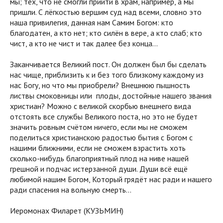
мы; тех, что не смогли прийти в храм, например, а мы
пришли. С лёгкостью вершим суд над всеми, словно это
наша привилегия, данная нам Самим Богом: кто
благодатен, а кто нет; кто силён в вере, а кто слаб; кто
чист, а кто не чист и так далее без конца...
Заканчивается Великий пост. Он должен был бы сделать
нас чище, приблизить к и без того близкому каждому из
нас Богу, но что мы приобрели? Внешнюю пышность
листвы смоковницы или плоды, достойные нашего звания
христиан? Можно с великой скорбью внешнего вида
отстоять все службы Великого поста, но это не будет
значить ровным счётом ничего, если мы не сможем
поделиться христианскою радостью бытия с Богом с
нашими ближними, если не сможем взрастить хоть
сколько-нибудь благоприятный плод на ниве нашей
грешной и подчас истерзанной души. Души всё ещё
любимой нашим Богом, Который грядёт нас ради и нашего
ради спасения на вольную смерть...
Иеромонах Филарет (КУЗЬМИН)