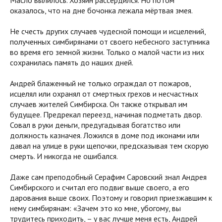
Масло вылилось. Хозяин рассердился. Но потом
оказалось, что на дне бочонка лежала мёртвая змея.
Не счесть других случаев чудесной помощи и исцелений,
полученных симбирянами от своего небесного заступника
во время его земной жизни. Только о малой части из них
сохранилась память до наших дней.
Андрей блаженный не только ограждал от пожаров,
исцелял или охранял от смертных грехов и несчастных
случаев жителей Симбирска. Он также открывал им
будущее. Предрекал переезд, начиная подметать двор.
Совал в руки деньги, предугадывая богатство или
должность казначея. Ложился в доме под иконами или
давал на улице в руки щепочки, предсказывая тем скорую
смерть. И никогда не ошибался.
Даже сам преподобный Серафим Саровский знал Андрея
Симбирского и считал его подвиг выше своего, а его
дарования выше своих. Поэтому и говорил приезжавшим к
нему симбирянам: «Зачем это ко мне, убогому, вы
трудитесь приходить, – у вас лучше меня есть, Андрей