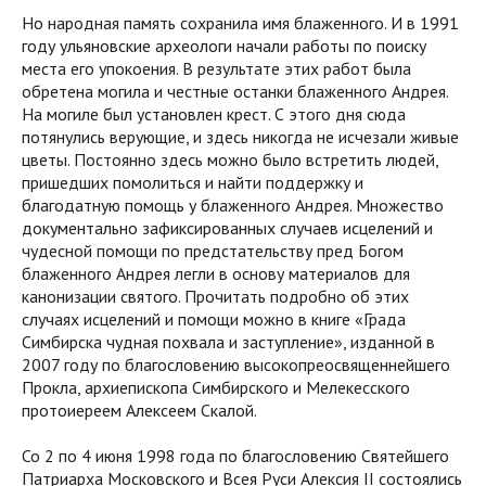
Но народная память сохранила имя блаженного. И в 1991
году ульяновские археологи начали работы по поиску
места его упокоения. В результате этих работ была
обретена могила и честные останки блаженного Андрея.
На могиле был установлен крест. С этого дня сюда
потянулись верующие, и здесь никогда не исчезали живые
цветы. Постоянно здесь можно было встретить людей,
пришедших помолиться и найти поддержку и
благодатную помощь у блаженного Андрея. Множество
документально зафиксированных случаев исцелений и
чудесной помощи по предстательству пред Богом
блаженного Андрея легли в основу материалов для
канонизации святого. Прочитать подробно об этих
случаях исцелений и помощи можно в книге «Града
Симбирска чудная похвала и заступление», изданной в
2007 году по благословению высокопреосвященнейшего
Прокла, архиепископа Симбирского и Мелекесского
протоиереем Алексеем Скалой.
Со 2 по 4 июня 1998 года по благословению Святейшего
Патриарха Московского и Всея Руси Алексия II состоялись