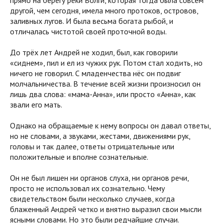
прямо на берегу реки Волги, которая тогда была совсем
другой, чем сегодня, имела много протоков, островов,
заливных лугов. И была весьма богата рыбой, и
отличалась чистотой своей проточной воды.
До трёх лет Андрей не ходил, был, как говорили
«сиднем», пил и ел из чужих рук. Потом стал ходить, но
ничего не говорил. С младенчества нёс он подвиг
молчальничества. В течение всей жизни произносил он
лишь два слова: «мама-Анна», или просто «Анна», как
звали его мать.
Однако на обращаемые к нему вопросы он давал ответы,
но не словами, а звуками, жестами, движениями рук,
головы и так далее, ответы отрицательные или
положительные и вполне сознательные.
Он не был лишен ни органов слуха, ни органов речи,
просто не использовал их сознательно. Чему
свидетельством были несколько случаев, когда
блаженный Андрей четко и внятно выразил свои мысли
ясными словами. Но это были редчайшие случаи.