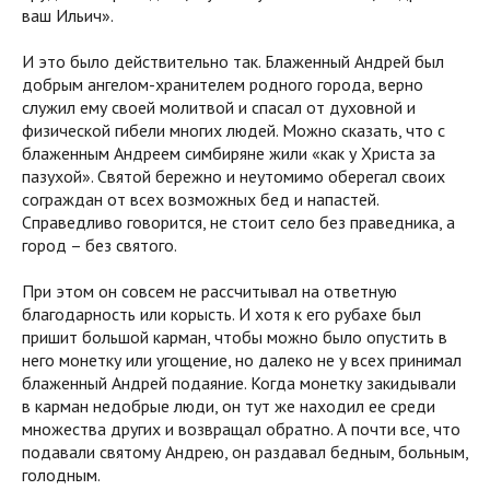
ваш Ильич».
И это было действительно так. Блаженный Андрей был
добрым ангелом-хранителем родного города, верно
служил ему своей молитвой и спасал от духовной и
физической гибели многих людей. Можно сказать, что с
блаженным Андреем симбиряне жили «как у Христа за
пазухой». Святой бережно и неутомимо оберегал своих
сограждан от всех возможных бед и напастей.
Справедливо говорится, не стоит село без праведника, а
город – без святого.
При этом он совсем не рассчитывал на ответную
благодарность или корысть. И хотя к его рубахе был
пришит большой карман, чтобы можно было опустить в
него монетку или угощение, но далеко не у всех принимал
блаженный Андрей подаяние. Когда монетку закидывали
в карман недобрые люди, он тут же находил ее среди
множества других и возвращал обратно. А почти все, что
подавали святому Андрею, он раздавал бедным, больным,
голодным.