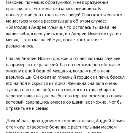
Наконец, помещик образумился, и недоразумение
прояснилось. Его жена оказалась невиновна. В
последствие она стала насельницей Спасского женского
монастыря и сама рассказывала об этом случае:
«Благодари Андрея Ильича, что осталась ты жива: не
жалея себя, я шёл убить вас, но Андрей Ильич не пустил
меня», – так сказал ей муж, после того, как всё
разъяснилось.
Спасал Андрей Ильич горожан и от несчастных случаев,
например, от отравлений. Раз он неожиданно вбежал в
хижину одной бедной мещанки, когда у неё в печи
варились щи. Он схватил глиняный горшок из печи, бросил
его на пол и скрылся из дома. Женщина сначала очень
тужила о потере щей, но потом, когда стала убирать
черепки, наша на дне разбитого горшка огромного паука,
который, сварившись вместе со щами, возможно, мог бы
отравить её и семью.
Другой раз, проходя мимо торговых лавок, Андрей Ильич
отомкнул отверстие бочонка с растительным маслом.