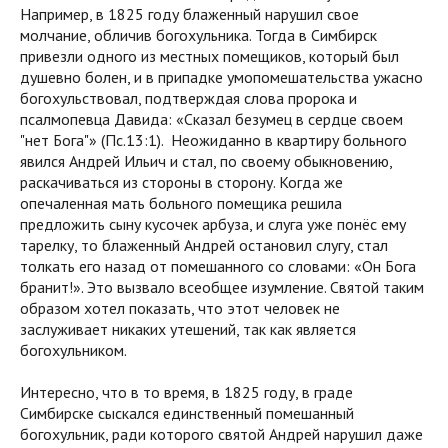
Например, в 1825 году блаженный нарушил свое
молчание, обличив богохульника. Тогда в Симбирск
привезли одного из местных помещиков, который был
душевно болен, и в припадке умопомешательства ужасно
богохульствовал, подтверждая слова пророка и
псалмопевца Давида: «Сказал безумец в сердце своем
"нет Бога"» (Пс.13:1). Неожиданно в квартиру больного
явился Андрей Ильич и стал, по своему обыкновению,
раскачиваться из стороны в сторону. Когда же
опечаленная мать больного помещика решила
предложить сыну кусочек арбуза, и слуга уже понёс ему
тарелку, то блаженный Андрей остановил слугу, стал
толкать его назад от помешанного со словами: «Он Бога
бранит!». Это вызвало всеобщее изумление. Святой таким
образом хотел показать, что этот человек не
заслуживает никаких утешений, так как является
богохульником.
Интересно, что в то время, в 1825 году, в граде
Симбирске сыскался единственный помешанный
богохульник, ради которого святой Андрей нарушил даже