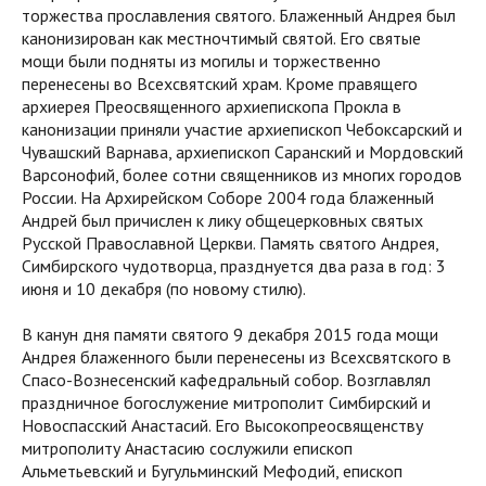
торжества прославления святого. Блаженный Андрея был
канонизирован как местночтимый святой. Его святые
мощи были подняты из могилы и торжественно
перенесены во Всехсвятский храм. Кроме правящего
архиерея Преосвященного архиепископа Прокла в
канонизации приняли участие архиепископ Чебоксарский и
Чувашский Варнава, архиепископ Саранский и Мордовский
Варсонофий, более сотни священников из многих городов
России. На Архирейском Соборе 2004 года блаженный
Андрей был причислен к лику общецерковных святых
Русской Православной Церкви. Память святого Андрея,
Симбирского чудотворца, празднуется два раза в год: 3
июня и 10 декабря (по новому стилю).
В канун дня памяти святого 9 декабря 2015 года мощи
Андрея блаженного были перенесены из Всехсвятского в
Спасо-Вознесенский кафедральный собор. Возглавлял
праздничное богослужение митрополит Симбирский и
Новоспасский Анастасий. Его Высокопреосвященству
митрополиту Анастасию сослужили епископ
Альметьевский и Бугульминский Мефодий, епископ