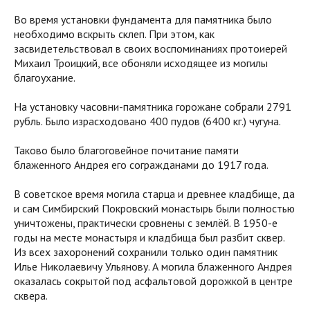
Во время установки фундамента для памятника было
необходимо вскрыть склеп. При этом, как
засвидетельствовал в своих воспоминаниях протоиерей
Михаил Троицкий, все обоняли исходящее из могилы
благоухание.
На установку часовни-памятника горожане собрали 2791
рубль. Было израсходовано 400 пудов (6400 кг.) чугуна.
Таково было благоговейное почитание памяти
блаженного Андрея его согражданами до 1917 года.
В советское время могила старца и древнее кладбище, да
и сам Симбирский Покровский монастырь были полностью
уничтожены, практически сровнены с землёй. В 1950-е
годы на месте монастыря и кладбища был разбит сквер.
Из всех захоронений сохранили только один памятник
Илье Николаевичу Ульянову. А могила блаженного Андрея
оказалась сокрытой под асфальтовой дорожкой в центре
сквера.