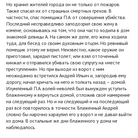
Но хранил жителей города он не только от пожаров.
Также спасал их от страшных смертных грехов. В
частности, спас помещика П.А. от совершения убийства.
Последний несправедливо заподозрил свою жену в
измене, основываясь на том, что она часто ходила в дом
знакомой девицы А. На самом же деле, его жена ходила
туда, для бесед со своим духовным отцом. Но ревнивый
помещик этому не верил. Неизвестно, какое оружие он
приготовил, зарядил пистолет, или взял отточенный
кинжал и отправился убивать свою супругу на «месте
преступления». Но при выходе из ворот с ним
неожиданно встретился Андрей Ильич и, загородив ему
дорогу, начал кричать на него и толкать назад – домой.
Изумлённый П.А. волей-неволей был вынужден уступить
блаженному и вернуться домой, отложив своё намерение
на следующий раз. Но и на следующий и на последующий
раз всё повторилось в точности. Блаженный Андрей
словно бы нарочно караулил его у ворот и не давал выйти
из дома. В остальные же дни блаженного у дома не
наблюдалось.