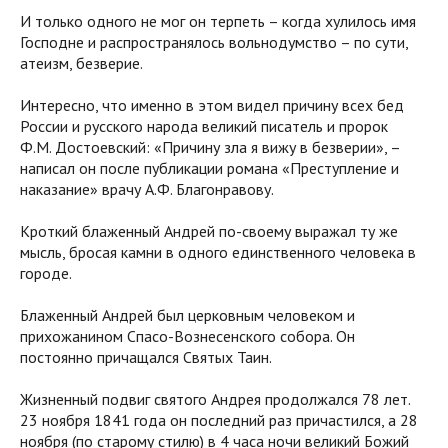
И только одного не мог он терпеть – когда хулилось имя
Господне и распространялось вольнодумство – по сути,
атеизм, безверие.
Интересно, что именно в этом видел причину всех бед
России и русского народа великий писатель и пророк
Ф.М. Достоевский: «Причину зла я вижу в безверии», –
написал он после публикации романа «Преступление и
наказание» врачу А.Ф. Благонравову.
Кроткий блаженный Андрей по-своему выражал ту же
мысль, бросая камни в одного единственного человека в
городе.
Блаженный Андрей был церковным человеком и
прихожанином Спасо-Вознесенского собора. Он
постоянно причащался Святых Таин.
Жизненный подвиг святого Андрея продолжался 78 лет.
23 ноября 1841 года он последний раз причастился, а 28
ноября (по старому стилю) в 4 часа ночи великий Божий