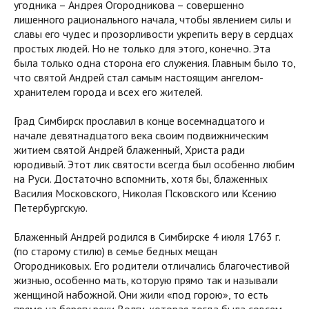
угодника – Андрея Огородникова – совершенно
лишенного рационального начала, чтобы явлением силы и
славы его чудес и прозорливости укрепить веру в сердцах
простых людей. Но не только для этого, конечно. Эта
была только одна сторона его служения. Главным было то,
что святой Андрей стал самым настоящим ангелом-
хранителем города и всех его жителей.
Град Симбирск прославил в конце восемнадцатого и
начале девятнадцатого века своим подвижническим
житием святой Андрей блаженный, Христа ради
юродивый. Этот лик святости всегда был особенно любим
на Руси. Достаточно вспомнить, хотя бы, блаженных
Василия Московского, Николая Псковского или Ксению
Петербургскую.
Блаженный Андрей родился в Симбирске 4 июля 1763 г.
(по старому стилю) в семье бедных мещан
Огородниковых. Его родители отличались благочестивой
жизнью, особенно мать, которую прямо так и называли
женщиной набожной. Они жили «под горою», то есть