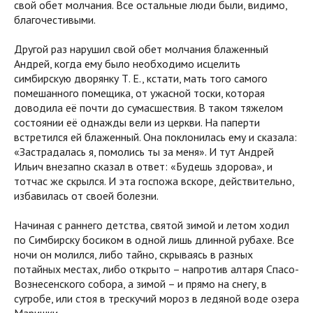
свой обет молчания. Все остальные люди были, видимо,
благочестивыми.
Другой раз нарушил свой обет молчания блаженный
Андрей, когда ему было необходимо исцелить
симбирскую дворянку Т. Е., кстати, мать того самого
помешанного помещика, от ужасной тоски, которая
доводила её почти до сумасшествия. В таком тяжелом
состоянии её однажды вели из церкви. На паперти
встретился ей блаженный. Она поклонилась ему и сказала:
«Застрадалась я, помолись ты за меня». И тут Андрей
Ильич внезапно сказал в ответ: «Будешь здорова», и
тотчас же скрылся. И эта госпожа вскоре, действительно,
избавилась от своей болезни.
Начиная с раннего детства, святой зимой и летом ходил
по Симбирску босиком в одной лишь длинной рубахе. Все
ночи он молился, либо тайно, скрываясь в разных
потайных местах, либо открыто – напротив алтаря Спасо-
Вознесенского собора, а зимой – и прямо на снегу, в
сугробе, или стоя в трескучий мороз в ледяной воде озера