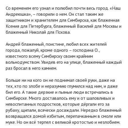
Со временем его узнал и полюбил почти весь город. «Наш
Андреюшка», – говорили о нем. Он стал таким же
защитником и хранителем для Симбирска, как блаженная
Ксения для Петербурга, блаженный Василий для Москвы и
блаженный Николай для Пскова.
Андрей блаженный, поистине, любил всех жителей
города, пожалуй, кроме одного – господина О.,
известного всему Симбирску своим крайним
вольнодумством. Увидев его на улице, блаженный каждый
раз бросал в него камнем.
Больше ни на кого он не поднимал своей руки, даже на
тех, кто по злобе и неразумию глумился над ним, и даже
бил его. А такие дерзкие и пьяные люди встречались в
Симбирске. Много доставалось ему и от шаловливых и
невоспитанных подростков, которые дёргали его за
рубаху, щипали, всячески досаждали. Нередко блаженный
возвращался домой избитым, перепачканным в смоле или
муке. Но он всё терпел с великой кротостью и незлобием.