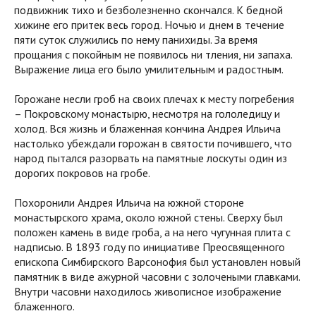
подвижник тихо и безболезненно скончался. К бедной
хижине его притек весь город. Ночью и днем в течение
пяти суток служились по нему панихиды. За время
прощания с покойным не появилось ни тления, ни запаха.
Выражение лица его было умилительным и радостным.
Горожане несли гроб на своих плечах к месту погребения
– Покровскому монастырю, несмотря на гололедицу и
холод. Вся жизнь и блаженная кончина Андрея Ильича
настолько убеждали горожан в святости почившего, что
народ пытался разорвать на памятные лоскуты один из
дорогих покровов на гробе.
Похоронили Андрея Ильича на южной стороне
монастырского храма, около южной стены. Сверху был
положен камень в виде гроба, а на него чугунная плита с
надписью. В 1893 году по инициативе Преосвященного
епископа Симбирского Варсонофия был установлен новый
памятник в виде ажурной часовни с золочеными главками.
Внутри часовни находилось живописное изображение
блаженного.