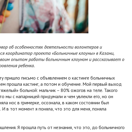
овор об особенностях деятельности волонтеров и
ся координатор проекта «Больничные клоуны» в Казани,
 своим опытом работы больничным клоуном и рассказывает о
овления ребенка.
 пришло письмо с объявлением о кастинге больничных
атем прошла кастинг, а потом и обучение. Мой первый выход
яжелый» больной: мальчик – 80% ожогов на теле. Такого
то мы с напарницей придумали и чем увлекли его, но он
няла нос в гримерке, осознала, в каком состоянии был
И в тот момент я поняла, что это для меня, поняла
шления. Я прошла путь от незнания, что это, до больничного