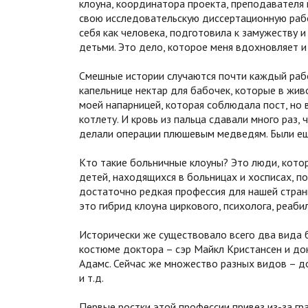
клоуна, координатора проекта, преподавателя 
свою исследовательскую диссертационную рабо
себя как человека, подготовила к замужеству и
детьми. Это дело, которое меня вдохновляет и
Смешные истории случаются почти каждый рабо
капельнице нектар для бабочек, которые в живо
моей напарницей, которая соблюдала пост, но в
котлету. И кровь из пальца сдавали много раз,
делали операции плюшевым медведям. Были ещ
Кто такие больничные клоуны? Это люди, кото
детей, находящихся в больницах и хосписах, п
достаточно редкая профессия для нашей страны
это гибрид клоуна циркового, психолога, реабил
Исторически же существовало всего два вида 
костюме доктора – сэр Майкл Кристансен и до
Адамс. Сейчас же множество разных видов – д
и т.д.
Первые ростки этой профессии привез из-за гр