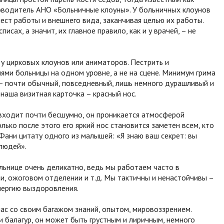
ководитель АНО «Больничные клоуны». У больничных клоунов
ест работы и внешнего вида, заканчивая целью их работы.
сах, а значит, их главное правило, как и у врачей, – не
к у цирковых клоунов или аниматоров. Пестрить и
лями больницы на одном уровне, а не на сцене. Минимум грима
 – почти обычный, повседневный, лишь немного дурашливый и
 наша визитная карточка – красный нос.
н входит почти бесшумно, он проникается атмосферой
олько после этого его яркий нос становится заметен всем, кто
 Фани цитату одного из малышей: «Я знаю ваш секрет: вы
 людей».
льнице очень деликатно, ведь мы работаем часто в
и, ожоговом отделении и т.д. Мы тактичны и ненастойчивы –
ергию выздоровления.
нас со своим багажом знаний, опытом, мировоззрением.
и балагур, он может быть грустным и лиричным, немного