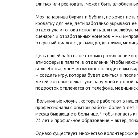
злиться или ревновать, может быть влюбленны
Моя напарница бурчит и бубнит, не хочет петь
кроватку для нее, дети заботливо укрывают е
отдохнула и готова исполнить для нас любую ме
сценария и отработанных номеров – мы импрови
открытый диалог с детьми, родителями, медици
Цель нашей работы не столько развлечение и гр
атмосферы в палате, в отделении. Чтобы нахо
волшебства, даем возможность родителям выдо
– создать игру, которая будет длиться и после
детей, которые лежат уже пару дней в одной па
подросток отвлечется от телефона, медицинска
Больничные клоуны, которые работают в нашей
профессионалы с опытом работы более 5 лет, п
месяц) бывающие в больнице. Чтобы попасть к н
23 лет и профильное образование – актер, психо
Однако существует множество волонтерских (