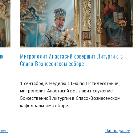
ую
Митрополит Анастасий совершит Литургию в
Спасо-Вознесенском соборе
1 сентября, в Неделю 11-ю по Пятидесятнице,
митрополит Анастасий возглавит служение
Божественной литургии в Спасо-Вознесенском
кафедральном соборе.
алее
Читать далее