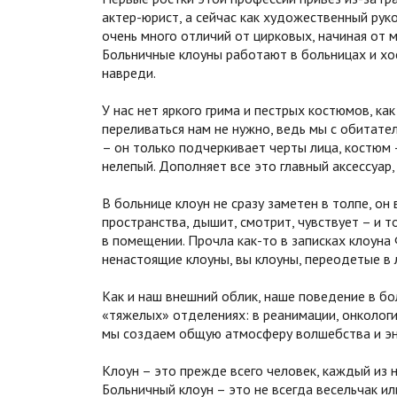
актер-юрист, а сейчас как художественный ру
очень много отличий от цирковых, начиная от м
Больничные клоуны работают в больницах и хоспи
навреди.
У нас нет яркого грима и пестрых костюмов, ка
переливаться нам не нужно, ведь мы с обитате
– он только подчеркивает черты лица, костюм
нелепый. Дополняет все это главный аксессуар,
В больнице клоун не сразу заметен в толпе, о
пространства, дышит, смотрит, чувствует – и т
в помещении. Прочла как-то в записках клоуна
ненастоящие клоуны, вы клоуны, переодетые в
Как и наш внешний облик, наше поведение в бо
«тяжелых» отделениях: в реанимации, онкологи
мы создаем общую атмосферу волшебства и эн
Клоун – это прежде всего человек, каждый из 
Больничный клоун – это не всегда весельчак ил