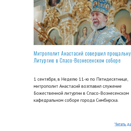
Митрополит Анастасий совершил прощальн
Литургию в Спасо-Вознесенском соборе
1 сентября, в Неделю 11-ю по Пятидесятнице,
митрополит Анастасий возглавил служение
Божественной литургии в Спасо-Вознесенском
кафедральном соборе города Симбирска.
Читать д