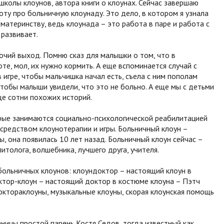
школы клоунов, автора книги о клоунах. Сейчас завершаю
ту про больничную клоунаду. Это дело, в котором я узнала
 материнству, ведь клоунада – это работа в паре и работа с
 развивает.
чий выход. Помню сказ для малышки о том, что в
те, мол, их нужно кормить. А еще вспоминается случай с
 игре, чтобы мальчишка начал есть, съела с ним пополам
 чтобы малыши увидели, что это не больно. А еще мы с детьми
е сотни похожих историй.
рые занимаются социально-психологической реабилитацией
осредством клоунотерапии и игры. Больничный клоун –
, она появилась 10 лет назад. Больничный клоун сейчас –
итолога, волшебника, лучшего друга, учителя.
больничных клоунов: клоундоктор – настоящий клоун в
ктор-клоун – настоящий доктор в костюме клоуна – Пэтч
октораклоуны, музыкальные клоуны, скорая клоунская помощь
аницы простой парень Костя Седов, тогда известный как