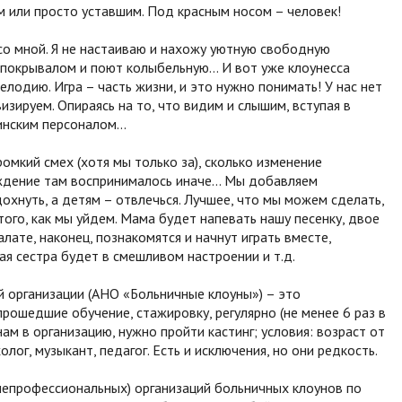
м или просто уставшим. Под красным носом – человек!
 со мной. Я не настаиваю и нахожу уютную свободную
е покрывалом и поют колыбельную… И вот уже клоунесса
лодию. Игра – часть жизни, и это нужно понимать! У нас нет
зируем. Опираясь на то, что видим и слышим, вступая в
нским персоналом...
омкий смех (хотя мы только за), сколько изменение
ждение там воспринималось иначе... Мы добавляем
хнуть, а детям – отвлечься. Лучшее, что мы можем сделать,
 того, как мы уйдем. Мама будет напевать нашу песенку, двое
лате, наконец, познакомятся и начнут играть вместе,
я сестра будет в смешливом настроении и т.д.
 организации (АНО «Больничные клоуны») – это
рошедшие обучение, стажировку, регулярно (не менее 6 раз в
ам в организацию, нужно пройти кастинг; условия: возраст от
лог, музыкант, педагог. Есть и исключения, но они редкость.
непрофессиональных) организаций больничных клоунов по