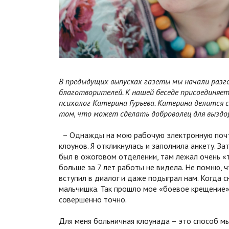
В предыдущих выпусках газеты мы начали разг
благотворителей. К нашей беседе присоединяет
психолог Катерина Гурьева. Катерина делится
том, что может сделать доброволец для выздор
– Однажды на мою рабочую электронную почту
клоунов. Я откликнулась и заполнила анкету. З
был в ожоговом отделении, там лежал очень «т
больше за 7 лет работы не видела. Не помню, ч
вступил в диалог и даже подыграл нам. Когда с
мальчишка. Так прошло мое «боевое крещение». 
совершенно точно.
Для меня больничная клоунада – это способ мы