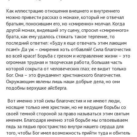
Как иллюстрацию отношения внешнего и внутреннего
можно привести рассказ о монахе, который не отвечал
братьям, поносившим его, но «смиренно» молчал. Когда
другой монах, видевший эту сцену, спросил «смиренного»
брата, как ему удалось стяжать такое терпение, то
последний ответил: «Буду я еще отвечать этим лающим
псам!» Да уж – смирения хоть отбавляй! Сила благочестия
во всей красе! Борьба с грехом и исправление жизни – это
огромная трудная и творческая работа, большая часть
которой сокрыта от человеческих глаз; ее видит только
Бог. Она – это фундамент христианского благочестия.
Окружающим явлены лишь наши добрые дела, но они
подобны верхушке айсберга.
Вот именно этой силы благочестия и не имеют люди,
носящие только имя христиан, но не ведущие борьбы со
своей темной стороной за право называться этим святым
именем. Благодаря именно этой борьбе мы отвоевываем
пядь за пядью пространство внутри нашего сердца для
того, чтобы Бог имел возможность прийти туда и обитель