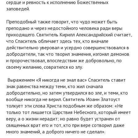
сердце и ревность к исполнению Божественных
заповедей.
Преподобный также говорит, что чудо может быть
преподано и через недостойного человека ради веры
приходящего. Святитель Кирилл Александрийский считает,
что Спаситель обличает здесь тех, кто вначале
действительно уверовал и усердно совершенствовался в
добродетели, так что творил знамения, изгонял демонов
и пророчествовал, впоследствии же добровольно, по
своему желанию, совратился ко злу.
Выражением «Я никогда не знал вас» Спаситель ставит
знак равенства между теми, кто жил сначала
добродетельно, но затем утвердился во зле, и теми, кто
вообще никогда не верил. Святитель Иоанн Златоуст
толкует эти слова Христа подобным же образом: «Не
только тот лишается Царствия Небесного, который имеет
веру, а о жизни нерадит; но равно будет устранен от
священных врат его и тот, кто при вере сотворил даже
много знамений, а доброго ничего не сделал».