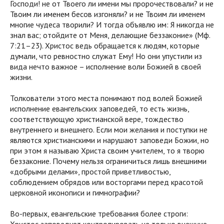
Господи! не от Твоего ли имени мы пророчествовали? и не
Твоим ли именем бесов изгоняли? и не Твоим ли именем
многие чудеса творили? И тогда объявлю им: Я никогда не
знал вас; отойдите от Меня, делающие беззаконие» (Мф.
7:21–23). Христос ведь обращается к людям, которые
думали, что ревностно служат Ему! Но они упустили из
вида нечто важное – исполнение воли Божией в своей
жизни.
Толкователи этого места понимают под волей Божией
исполнение евангельских заповедей, то есть жизнь,
соответствующую христианской вере, тождество
внутреннего и внешнего. Если мои желания и поступки не
являются христианскими и нарушают заповеди Божии, но
при этом я называю Христа своим учителем, то я творю
беззаконие. Почему нельзя ограничиться лишь внешними
«добрыми делами», простой приветливостью,
соблюдением обрядов или восторгами перед красотой
церковной иконописи и гимнографии?
Во-первых, евангельские требования более строги:
Христос заповедует контролировать не только внешние