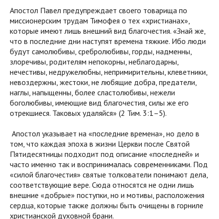
Апостол Павел предупреждает своего товарища по
миссионерским трудам Тимофея о тех «христианах»,
которые имеют лишь внешний вид благочестия. «Знай же,
что в последние дни наступят времена тяжкие. Ибо люди
будут самолюбивы, сребролюбивы, горды, надменны,
злоречивы, родителям непокорны, неблагодарны,
нечестивы, недружелюбны, непримирительны, клеветники,
невоздержны, жестоки, не любящие добра, предатели,
наглы, напыщенны, более сластолюбивы, нежели
боголюбивы, имеющие вид благочестия, силы же его
отрекшиеся. Таковых удаляйся» (2 Тим. 3:1–5).
Апостол указывает на «последние времена», но дело в
том, что каждая эпоха в жизни Церкви после Святой
Пятидесятницы подходит под описание «последней» и
часто именно так и воспринималась современниками. Под
«силой благочестия» святые толкователи понимают дела,
соответствующие вере. Сюда относятся не одни лишь
внешние «добрые» поступки, но и мотивы, расположения
сердца, которые также должны быть очищены в горниле
христианской духовной брани.