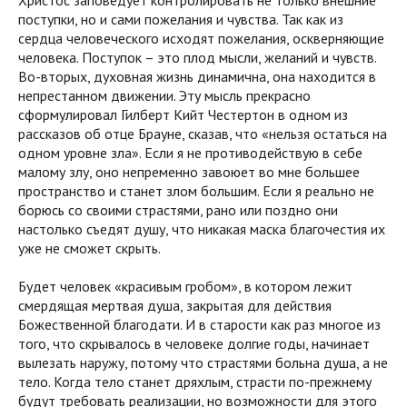
поступки, но и сами пожелания и чувства. Так как из
сердца человеческого исходят пожелания, оскверняющие
человека. Поступок – это плод мысли, желаний и чувств.
Во-вторых, духовная жизнь динамична, она находится в
непрестанном движении. Эту мысль прекрасно
сформулировал Гилберт Кийт Честертон в одном из
рассказов об отце Брауне, сказав, что «нельзя остаться на
одном уровне зла». Если я не противодействую в себе
малому злу, оно непременно завоюет во мне большее
пространство и станет злом большим. Если я реально не
борюсь со своими страстями, рано или поздно они
настолько съедят душу, что никакая маска благочестия их
уже не сможет скрыть.
Будет человек «красивым гробом», в котором лежит
смердящая мертвая душа, закрытая для действия
Божественной благодати. И в старости как раз многое из
того, что скрывалось в человеке долгие годы, начинает
вылезать наружу, потому что страстями больна душа, а не
тело. Когда тело станет дряхлым, страсти по-прежнему
будут требовать реализации, но возможности для этого