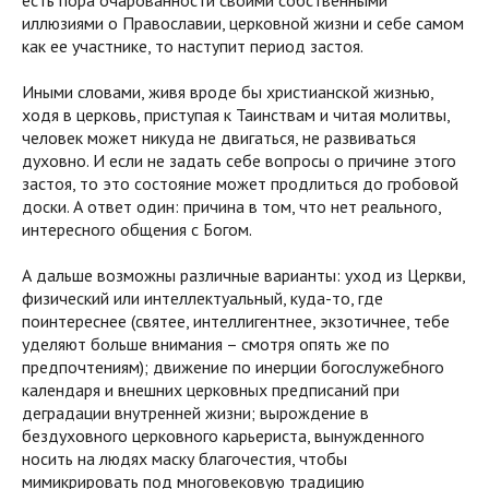
иллюзиями о Православии, церковной жизни и себе самом
как ее участнике, то наступит период застоя.
Иными словами, живя вроде бы христианской жизнью,
ходя в церковь, приступая к Таинствам и читая молитвы,
человек может никуда не двигаться, не развиваться
духовно. И если не задать себе вопросы о причине этого
застоя, то это состояние может продлиться до гробовой
доски. А ответ один: причина в том, что нет реального,
интересного общения с Богом.
А дальше возможны различные варианты: уход из Церкви,
физический или интеллектуальный, куда-то, где
поинтереснее (святее, интеллигентнее, экзотичнее, тебе
уделяют больше внимания – смотря опять же по
предпочтениям); движение по инерции богослужебного
календаря и внешних церковных предписаний при
деградации внутренней жизни; вырождение в
бездуховного церковного карьериста, вынужденного
носить на людях маску благочестия, чтобы
мимикрировать под многовековую традицию