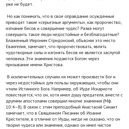
уже не будет.
Но как понимать, что в свое оправдание осужденные
приводят такие «серьезные аргументы», как пророчество,
изгнание бесов и совершение чудес? Разве могут
совершить такое люди недостойные и безблагодатные?
Блаженный Иероним Стридонский, объясняя это место
Евангелия, замечает, что пророчествовать, являть
чудотворные силы и изгонять бесов не является заслугой
человека. Эти знамения подаются Богом через
призывание имени Христова.
В исключительных случаях их может произвести Бог и
через недостойных для пользы окружающих, чтобы они
чтили Истинного Бога. Например, об Иуде Искариоте
повествуется, что он, хотя имел душу предателя, вместе с
другими апостолами совершил многие знамения (Мф.
10:4–8). В связи с этим преподобный Анастасий Синаит
замечает, что в Священном Писании об Иоанне
Крестителе, в отличие от Иуды, нигде не сказано, что он
творил чудеса или знамения, однако он имел чистое