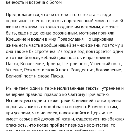
вечность и встреча с Богом.
Предполагается, что читатели этого текста – люди
церковные, то есть те, кто в определенный момент своей
жизни по каким-то только одним им ведомым, а может
быть, еще не до конца осознанным, мотивам приняли
Крещение и вошли в мир Православия. Но церковная
жизнь есть часть вообще нашей земной жизни, поэтому и
она так же быстротечна. Из года в год повторяется один
и тот же богослужебный цикл постов и праздников:
Пасха, Вознесение, Троица, Петров пост, Успенский пост,
Успение, Рождественский пост, Рождество, Богоявление,
Великий пост и снова Пасха.
Мы читаем одни и те же молитвенные тексты: утреннее и
вечернее правило, правило ко Святому Причастию.
Исповедуем одни и те же грехи. С внешней точки зрения
церковная жизнь однообразна и скучна. В связи с этим,
при условии, что человек, находящийся в Церкви, не
имеет серьезной духовной жизни, существует неизбежная
опасность, что когда пройдет период неофитства, то
есть пора очарованности своими собственными