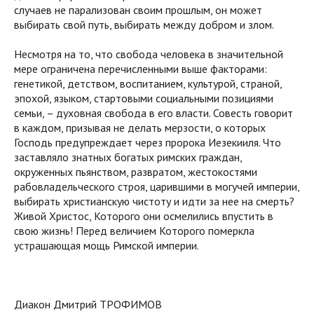
случаев не парализован своим прошлым, он может
выбирать свой путь, выбирать между добром и злом.
Несмотря на то, что свобода человека в значительной
мере ограничена перечисленными выше факторами:
генетикой, детством, воспитанием, культурой, страной,
эпохой, языком, стартовыми социальными позициями
семьи, – духовная свобода в его власти. Совесть говорит
в каждом, призывая не делать мерзости, о которых
Господь предупреждает через пророка Иезекииля. Что
заставляло знатных богатых римских граждан,
окруженных пьянством, развратом, жестокостями
рабовладельческого строя, царившими в могучей империи,
выбирать христианскую чистоту и идти за нее на смерть?
Живой Христос, Которого они осмелились впустить в
свою жизнь! Перед величием Которого померкла
устрашающая мощь Римской империи.
Диакон Дмитрий ТРОФИМОВ