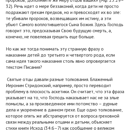
32). Речь идет о мере беззаконий, когда дети не просто
подражают грехам предков, но и превосходят их во зле:
те убивали пророков, возвещавших им истину, а эти
убьют Самого воплотившегося Сына Божия. Здесь Господь
говорит это, предсказывая Свою будущую смерть, а,
конечно, не повелевая грешить еще больше.
Но как же тогда понимать эту странную фразу о
наказании детей до третьего и четвертого рода, если
сама идея такого наказания столь явно опровергается
текстом Писания?
Святые отцы давали разные толкования. Блаженный
Иероним Стридонский, например, просто переводит
проблему в плоскость аскетики. Он считает, что эта фраза
указывает на то, что Господь наказывает нас не за злые
помыслы, а за произведенное ими потомство – дурные
дела и укоренение в данном грехе. Еще одно толкование,
которое опять же абстрагируется от вопроса греховной
связи между реальными отцами и детьми, объясняет
стихи книги Исход (34:6–7) как сообщение о великом