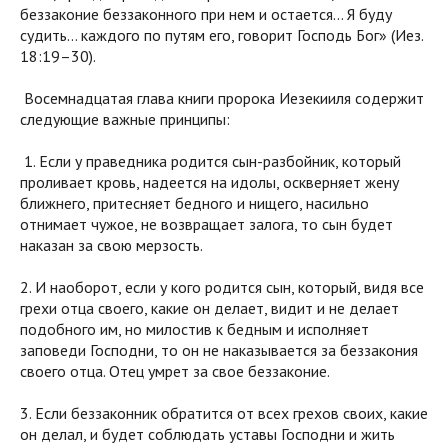
беззаконие беззаконного при нем и остается… Я буду
судить… каждого по путям его, говорит Господь Бог» (Иез.
18:19–30).
Восемнадцатая глава книги пророка Иезекииля содержит
следующие важные принципы:
1. Если у праведника родится сын-разбойник, который
проливает кровь, надеется на идолы, оскверняет жену
ближнего, притесняет бедного и нищего, насильно
отнимает чужое, не возвращает залога, то сын будет
наказан за свою мерзость.
2. И наоборот, если у кого родится сын, который, видя все
грехи отца своего, какие он делает, видит и не делает
подобного им, но милостив к бедным и исполняет
заповеди Господни, то он не наказывается за беззакония
своего отца. Отец умрет за свое беззаконие.
3. Если беззаконник обратится от всех грехов своих, какие
он делал, и будет соблюдать уставы Господни и жить