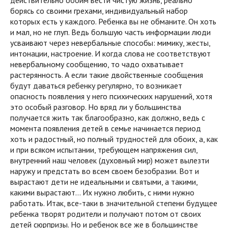
борясь со своими грехами, индивидуальный набор
которых есть у каждого. Ребенка вы не обманите. Он хоть
и мал, но не глуп. Ведь большую часть информации люди
усваивают через невербальные способы: мимику, жесты,
интонации, настроение. И когда слова не соответствуют
невербальному сообщению, то чадо охватывает
растерянность. А если такие двойственные сообщения
будут даваться ребенку регулярно, то возникает
опасность появления у него психических нарушений, хотя
это особый разговор. Но вряд ли у большинства
получается жить так благообразно, как должно, ведь с
момента появления детей в семье начинается период
хоть и радостный, но полный трудностей для обоих, а, как
и при всяком испытании, требующем напряжения сил,
внутренний наш человек (духовный мир) может вылезти
наружу и предстать во всем своем безобразии. Вот и
вырастают дети не идеальными и святыми, а такими,
какими вырастают… Их нужно любить, с ними нужно
работать. Итак, все-таки в значительной степени будущее
ребенка творят родители и получают потом от своих
детей сюрпризы. Но и ребенок все же в большинстве