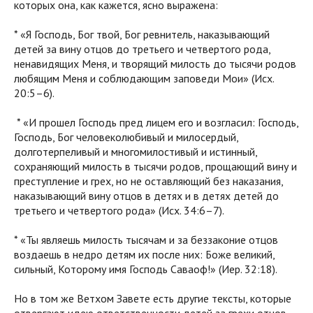
которых она, как кажется, ясно выражена:
* «Я Господь, Бог твой, Бог ревнитель, наказывающий
детей за вину отцов до третьего и четвертого рода,
ненавидящих Меня, и творящий милость до тысячи родов
любящим Меня и соблюдающим заповеди Мои» (Исх.
20:5–6).
* «И прошел Господь пред лицем его и возгласил: Господь,
Господь, Бог человеколюбивый и милосердый,
долготерпеливый и многомилостивый и истинный,
сохраняющий милость в тысячи родов, прощающий вину и
преступление и грех, но не оставляющий без наказания,
наказывающий вину отцов в детях и в детях детей до
третьего и четвертого рода» (Исх. 34:6–7).
* «Ты являешь милость тысячам и за беззаконие отцов
воздаешь в недро детям их после них: Боже великий,
сильный, Которому имя Господь Саваоф!» (Иер. 32:18).
Но в том же Ветхом Завете есть другие тексты, которые
отвергают идею ответственности детей за грехи отцов.