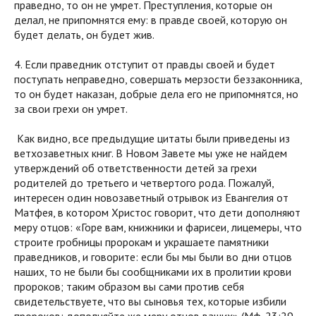
праведно, то он не умрет. Преступления, которые он
делал, не припомнятся ему: в правде своей, которую он
будет делать, он будет жив.
4. Если праведник отступит от правды своей и будет
поступать неправедно, совершать мерзости беззаконника,
то он будет наказан, добрые дела его не припомнятся, но
за свои грехи он умрет.
Как видно, все предыдущие цитаты были приведены из
ветхозаветных книг. В Новом Завете мы уже не найдем
утверждений об ответственности детей за грехи
родителей до третьего и четвертого рода. Пожалуй,
интересен один новозаветный отрывок из Евангелия от
Матфея, в котором Христос говорит, что дети дополняют
меру отцов: «Горе вам, книжники и фарисеи, лицемеры, что
строите гробницы пророкам и украшаете памятники
праведников, и говорите: если бы мы были во дни отцов
наших, то не были бы сообщниками их в пролитии крови
пророков; таким образом вы сами против себя
свидетельствуете, что вы сыновья тех, которые избили
пророков; дополняйте же меру отцов ваших» (Мф. 23:29–