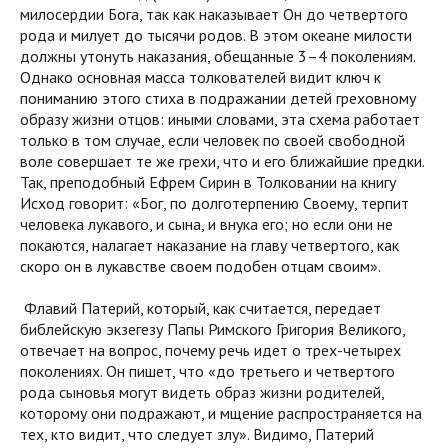
милосердии Бога, так как наказывает Он до четвертого
рода и милует до тысячи родов. В этом океане милости
должны утонуть наказания, обещанные 3–4 поколениям.
Однако основная масса толкователей видит ключ к
пониманию этого стиха в подражании детей греховному
образу жизни отцов: иными словами, эта схема работает
только в том случае, если человек по своей свободной
воле совершает те же грехи, что и его ближайшие предки.
Так, преподобный Ефрем Сирин в Толковании на книгу
Исход говорит: «Бог, по долготерпению Своему, терпит
человека лукавого, и сына, и внука его; но если они не
покаются, налагает наказание на главу четвертого, как
скоро он в лукавстве своем подобен отцам своим».
Флавий Патерий, который, как считается, передает
библейскую экзегезу Папы Римского Григория Великого,
отвечает на вопрос, почему речь идет о трех-четырех
поколениях. Он пишет, что «до третьего и четвертого
рода сыновья могут видеть образ жизни родителей,
которому они подражают, и мщение распространяется на
тех, кто видит, что следует злу». Видимо, Патерий