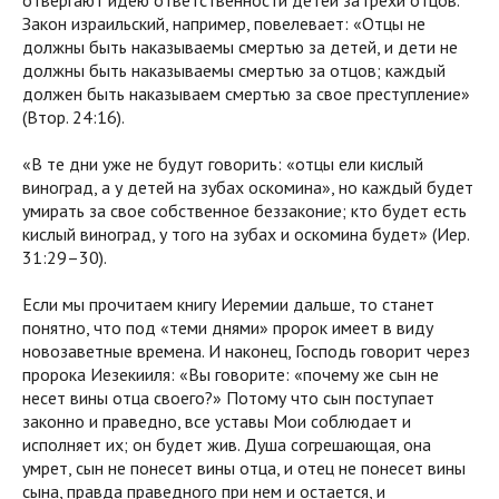
Закон израильский, например, повелевает: «Отцы не
должны быть наказываемы смертью за детей, и дети не
должны быть наказываемы смертью за отцов; каждый
должен быть наказываем смертью за свое преступление»
(Втор. 24:16).
«В те дни уже не будут говорить: «отцы ели кислый
виноград, а у детей на зубах оскомина», но каждый будет
умирать за свое собственное беззаконие; кто будет есть
кислый виноград, у того на зубах и оскомина будет» (Иер.
31:29–30).
Если мы прочитаем книгу Иеремии дальше, то станет
понятно, что под «теми днями» пророк имеет в виду
новозаветные времена. И наконец, Господь говорит через
пророка Иезекииля: «Вы говорите: «почему же сын не
несет вины отца своего?» Потому что сын поступает
законно и праведно, все уставы Мои соблюдает и
исполняет их; он будет жив. Душа согрешающая, она
умрет, сын не понесет вины отца, и отец не понесет вины
сына, правда праведного при нем и остается, и