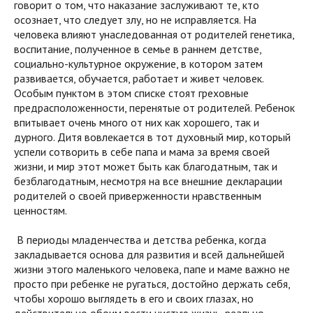
говорит о том, что наказание заслуживают те, кто
осознает, что следует злу, но не исправляется. На
человека влияют унаследованная от родителей генетика,
воспитание, полученное в семье в раннем детстве,
социально-культурное окружение, в котором затем
развивается, обучается, работает и живет человек.
Особым пунктом в этом списке стоят греховные
предрасположенности, перенятые от родителей. Ребенок
впитывает очень много от них как хорошего, так и
дурного. Дитя вовлекается в тот духовный мир, который
успели сотворить в себе папа и мама за время своей
жизни, и мир этот может быть как благодатным, так и
безблагодатным, несмотря на все внешние декларации
родителей о своей приверженности нравственным
ценностям.
В периоды младенчества и детства ребенка, когда
закладывается основа для развития и всей дальнейшей
жизни этого маленького человека, папе и маме важно не
просто при ребенке не ругаться, достойно держать себя,
чтобы хорошо выглядеть в его и своих глазах, но
действительно обоим вести чистую жизнь, реально