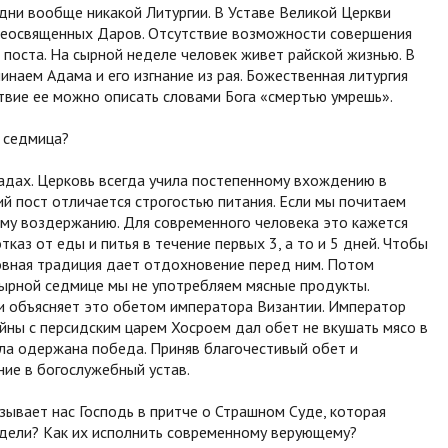
дни вообще никакой Литургии. В Уставе Великой Церкви
еосвященных Даров. Отсутствие возможности совершения
 поста. На сырной неделе человек живет райской жизнью. В
наем Адама и его изгнание из рая. Божественная литургия
ствие ее можно описать словами Бога «смертью умрешь».
 седмица?
чадах. Церковь всегда учила постепенному вхождению в
икий пост отличается строгостью питания. Если мы почитаем
ому воздержанию. Для современного человека это кажется
каз от еды и питья в течение первых 3, а то и 5 дней. Чтобы
ковная традиция дает отдохновение перед ним. Потом
сырной седмице мы не употребляем мясные продукты.
ли объясняет это обетом императора Византии. Император
йны с персидским царем Хосроем дал обет не вкушать мясо в
ла одержана победа. Приняв благочестивый обет и
ние в богослужебный устав.
зывает нас Господь в притче о Страшном Суде, которая
едели? Как их исполнить современному верующему?