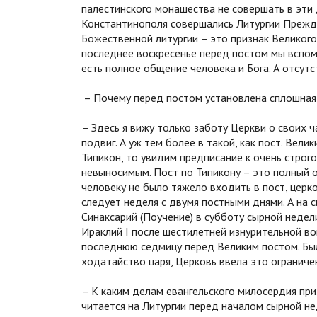
палестинского монашества не совершать в эти 
Константинополя совершались Литургии Прежд
Божественной литургии – это признак Великого
последнее воскресенье перед постом мы вспоми
есть полное общение человека и Бога. А отсут
– Почему перед постом установлена сплошная
– Здесь я вижу только заботу Церкви о своих 
подвиг. А уж тем более в такой, как пост. Вел
Типикон, то увидим предписание к очень строг
невыносимым. Пост по Типикону – это полный от
человеку не было тяжело входить в пост, цер
следует неделя с двумя постными днями. А на 
Синаксарий (Поучение) в субботу сырной неде
Ираклий I после шестилетней изнурительной во
последнюю седмицу перед Великим постом. Бы
ходатайство царя, Церковь ввела это ограниче
– К каким делам евангельского милосердия при
читается на Литургии перед началом сырной н