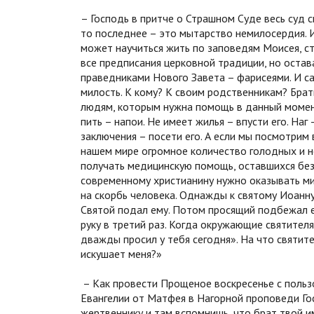
– Господь в притче о Страшном Суде весь суд 
то последнее – это мытарство немилосердия. И
может научиться жить по заповедям Моисея, с
все предписания церковной традиции, но остав
праведниками Нового Завета – фарисеями. И са
милость. К кому? К своим родственникам? Брат
людям, которым нужна помощь в данный момент.
пить – напои. Не имеет жилья – впусти его. Наг
заключения – посети его. А если мы посмотрим 
нашем мире огромное количество голодных и 
получать медицинскую помощь, оставшихся без
современному христианину нужно оказывать мил
на скорбь человека. Однажды к святому Иоанн
Святой подал ему. Потом просящий подбежал е
руку в третий раз. Когда окружающие святителя
дважды просил у тебя сегодня». На что святите
искушает меня?»
– Как провести Прощеное воскресенье с пользо
Евангелии от Матфея в Нагорной проповеди Гос
жертвеннику и там вспомнишь, что брат твой и