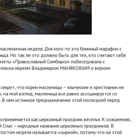
 масленичная неделя. Для кого-то это блинный марафон с
ща. Но так ли это должно быть для тех, кто считают себя
азеты «Православный Симбирск» побеседовала с
льяновска иереем Владимиром МАНЯКОВЫМ о верном
 секрет, что корни масленицы – языческие и христианин не
, на мой взгляд, масленица все равно ассоциируется со
в. В чем истинное предназначение этой последней перед
спринимается как церковный праздник веселья. К сожалению,
й Спас – народные названия церковных праздников. В
постом неделя называется «сырной», потому что на этой