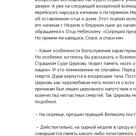
двери». А уже на следующей воскресной всено
еврейского народа в изгнании о потерянном Ие
об оставленном отце и доме. Этот псалом испо
его начиная с Недели о блудном сыне до начала
обращаемся к Отцу Небесному: «Согреших пред 
Но приими мя кающася, Спасе, и спаси мя».
– Какие особенности богослужения характерны
Но особенно хотелось бы рассказать о Вселенс
Страшном Суде Церковь творит память «всех от
наших». И это поминовение не случайно. Пере
смерти. Души вернутся в воскресшие тела. Поэ
Церковь как чадолюбивая мать молится о всех 
причинам был лишен церковного напутствия и п
количество несчастных смертей. Так Церковь мо
подобное.
– На седмице, предшествующей Великому посту,
– Действительно, на сырной неделе в среду и п
совершается память какого-либо почитаемого с