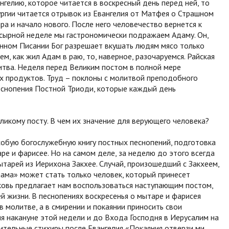
нгелию, которое читается в воскресный день перед ней, то
ургии читается отрывок из Евангелия от Матфея о Страшном
ра и начало нового. После него человечество вернется к
сырной неделе мы гастрономически подражаем Адаму. Он,
енном Писании Бог разрешает вкушать людям мясо только
ем, как жил Адам в раю, то, наверное, разочаруемся. Райская
литва. Неделя перед Великим постом в полной мере
ых продуктов. Труд – поклоны с молитвой преподобного
песнопения Постной Триоди, которые каждый день
ликому посту. В чем их значение для верующего человека?
собую богослужебную книгу постных песнопений, подготовка
аре и фарисее. Но на самом деле, за неделю до этого всегда
ытарей из Иерихона Закхее. Случай, произошедший с Закхеем,
аама» может стать только человек, который принесет
ковь предлагает нам воспользоваться наступающим постом,
ей жизни. В песнопениях воскресенья о мытаре и фарисея
в молитве, а в смирении и покаянии приносить свои
я накануне этой недели и до Входа Господня в Иерусалим на
тельные стихиры после Евангелия «Покаяния отверзи ми