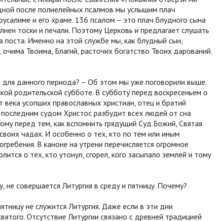
щной после полиелейных псалмов мы услышим плач
русалиме и его храме. 136 псалом – это плач блудного сына
лнен тоски и печали. Поэтому Церковь и предлагает слушать
 поста. Именно на этой службе мы, как блудный сын,
очима Твоима, Благий, расточих богатство Твоих дарований.
 для данного периода? – Об этом мы уже поговорили выше.
кой родительской субботе. В субботу перед воскресеньем о
 века усопших православных христиан, отец и братий
д последним судом Христос разбудит всех людей от сна
тому перед тем, как вспомнить грядущий Суд Божий, Святая
своих чадах. И особенно о тех, кто по тем или иным
огребения. В каноне на утрени перечисляется огромное
лится о тех, кто утонул, сгорел, кого засыпало землей и тому
 не совершается Литургия в среду и пятницу. Почему?
ятницу не служится Литургия. Даже если в эти дни
вятого. Отсутствие Литургии связано с древней традицией