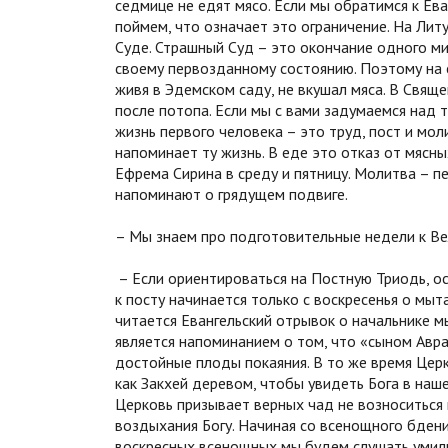
седмице не едят мясо. Если мы обратимся к Ева
поймем, что означает это ограничение. На Лит
Суде. Страшный Суд – это окончание одного ми
своему первозданному состоянию. Поэтому на 
живя в Эдемском саду, не вкушал мяса. В Свящ
после потопа. Если мы с вами задумаемся над т
жизнь первого человека – это труд, пост и мо
напоминает ту жизнь. В еде это отказ от мясн
Ефрема Сирина в среду и пятницу. Молитва – 
напоминают о грядущем подвиге.
– Мы знаем про подготовительные недели к Ве
– Если ориентироваться на Постную Триодь, о
к посту начинается только с воскресенья о мыт
читается Евангельский отрывок о начальнике м
является напоминанием о том, что «сыном Авр
достойные плоды покаяния. В то же время Цер
как Закхей деревом, чтобы увидеть Бога в наш
Церковь призывает верных чад не возноситься 
воздыхания Богу. Начиная со всенощного бдени
воскресных всенощных мы будем слушать умили