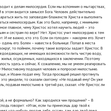
сводит к делам милосердия. Если мы вспомним о мытарствах,
 в этом видится замысел Бога. Человек действительно
тараться жить по заповедям блаженств Христа и выполнять
аться немилосердым. Как это было, например, с мнимыми
мое главное, чему Христос хотел научить людей – это
ьям и сестрам по вере? Нет. Христос учит милосердию к тем
 И не важно, кто это. Если он голоден – накорми его. Хочет
 – одень его. Болен – навести в больнице. Попал в места
вокруг, то поймем, почему такие вопросы задает Христос. В
недоедающих, не имеющих возможности пить чистую воду,
 жилья, осужденных, находящихся в заключении. Поэтому
ость здесь и сейчас. К сожалению, мы не умеем реагировать
у Милостивому подошел человек и попросил милостыню.
ще, и Иоанн подал ему. Тогда просящий решил протянуть
 это увидели, то сказали святому: «Не подавай ему! Он уже
ль, подавая милостыню в третий раз, сказал: «Не Христос ли
й, а не формально? Как зародился чин прощения? – В
подь говорит: «Итак, если ты принесешь дар твой к
меет что-нибудь против тебя, оставь там дар твой пред