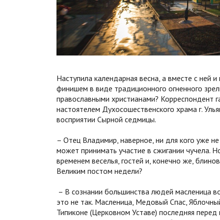
Наступила календарная весна, а вместе с ней и
финишем в виде традиционного огненного зрели
православными христианами? Корреспондент г
настоятелем Духосошественского храма г. У
восприятии Сырной седмицы.
– Отец Владимир, наверное, ни для кого уже не
может принимать участие в сжигании чучела. Но
временем веселья, гостей и, конечно же, блино
Великим постом недели?
– В сознании большинства людей масленица во
это не так. Масленица, Медовый Спас, Яблочны
Типиконе (Церковном Уставе) последняя перед 