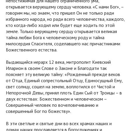
непостижимая для нашего ограниченного ума,
открывается верующему сердцу человека. «С нами Бог», –
говорим мы, но знаем, что пришел Он не только ради
избранного народа, но ради всего человечества, каждого,
кто когда-либо ходил или будет еще ходить по этой
земле. Только верующему сердцу открывается великая
тайна любви Бога к человеческому роду и тайна
милосердия Спасителя, соделавшего нас причастниками
Божественного естества.
Выдающийся иерарх 12 века, митрополит Киевский
Иларион в своем Слове о Законе и Благодати так
поясняет эту великую тайну: «Рожденный прежде веков
от Отца, Единый сопрестольный Отцу, Единосущный Ему,
свет солнцу, сошел на землю, воплотился от Чистой и
Непорочной Девы, принял плоть Един Сый от Троицы – в
двух естествах: Божественном и человеческом –
Совершенный человек по вочеловечиванию и
совершенный Бог по божеству».
В эти светлые и святые дни во всех храмах наших и
домах наших прославляется в богослужениях и