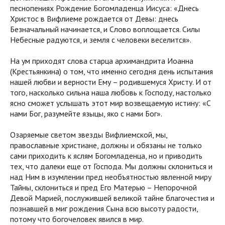
песнопениях Рождение Богомладенца Иисуса: «Днесь
Христос в Вифлиеме рождается от Девы: днесь
Безначальный начинается, и Слово воплощается. Силы
Небесные радуются, и земля с человеки веселится».
На ум приходят слова старца архимандрита Иоанна
(Крестьянкина) о том, что именно сегодня день испытания
нашей любви и верности Ему – родившемуся Христу. И от
того, насколько сильна наша любовь к Господу, настолько
ясно сможет услышать этот мир возвещаемую истину: «С
нами Бог, разумейте языцы, яко с нами Бог».
Озаряемые светом звезды Вифлиемской, мы,
православные христиане, должны и обязаны не только
сами приходить к яслям Богомладенца, но и приводить
тех, что далеки еще от Господа. Мы должны склониться и
над Ним в изумлении пред необъятностью явленной миру
Тайны, склониться и пред Его Матерью – Непорочной
Девой Марией, послужившей великой тайне благочестия и
познавшей в миг рождения Сына всю высоту радости,
потому что богочеловек явился в мир.