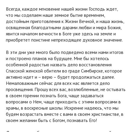
Всегда, каждое мгновение нашей жизни Господь ждет,
что мы соделаем наше земное бытие временем,
достойным приготовления к Жизни Вечной, и наша жизнь,
освященная благодатными дарами любви и мира Божия,
явится началом вечности в Боге уже здесь на земле и
приобретет поистине непреходящее духовное значение.
В эти дни уже много было подведено всеми нами итогов
и построено планов на будущее. Мне бы хотелось
особенной радостью назвать дело восстановления
Спасской женской обители во граде Симбирске, которое
активно идет и – верю – будет продолжаться далее.
Немаловажным сейчас для всех нас является дело
просвещения. Прошу всех вас, возлюбленные, не остывать
в своем горении познать Бога, чаще задаваться
вопросами о Нем, чаще приходить с этими вопросами в
храмы, в воскресные школы. Искренне надеюсь, что мы
будем возрастать вместе с вами в своем христианстве, в
своем желании быть с Богом, познавать Его!