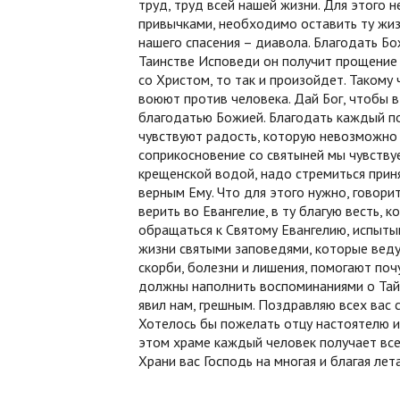
труд, труд всей нашей жизни. Для этого
привычками, необходимо оставить ту жизн
нашего спасения – диавола. Благодать Бо
Таинстве Исповеди он получит прощение 
со Христом, то так и произойдет. Такому
воюют против человека. Дай Бог, чтобы в
благодатью Божией. Благодать каждый по
чувствуют радость, которую невозможно 
соприкосновение со святыней мы чувствуе
крещенской водой, надо стремиться приня
верным Ему. Что для этого нужно, говори
верить во Евангелие, в ту благую весть,
обращаться к Святому Евангелию, испытыва
жизни святыми заповедями, которые ведут 
скорби, болезни и лишения, помогают поч
должны наполнить воспоминаниями о Тай
явил нам, грешным. Поздравляю всех вас 
Хотелось бы пожелать отцу настоятелю и 
этом храме каждый человек получает все
Храни вас Господь на многая и благая лета