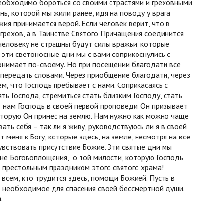
 необходимо бороться со своими страстями и греховными
ь, которой мы жили ранее, идя на поводу у врага
жия принимается верой. Если человек верит, что в
грехов, а в Таинстве Святого Причащения соединится
 человеку не страшны будут силы вражьи, которые
 эти светоносные дни мы с вами соприкоснулись с
нимает по-своему. Но при посещении благодати все
передать словами. Через приобщение благодати, через
м, что Господь пребывает с нами. Соприкасаясь с
ть Господа, стремиться стать близким Господу, стать
т нам Господь в своей первой проповеди. Он призывает
 которую Он принес на землю. Нам нужно как можно чаще
ть себя – так ли я живу, руководствуюсь ли я в своей
меня к Богу, которые здесь, на земле, несмотря на все
увствовать присутствие Божие. Эти святые дни мы
не Боговоплощения, о той милости, которую Господь
с престольным праздником этого святого храма!
всем, кто трудится здесь, помощи Божией. Пусть в
 необходимое для спасения своей бессмертной души.
.