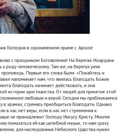
ия Господня в одноименном храме с. Арское
авляю с праздником Богоявления! На берегах Иоардана
к роду человеческому. Там же, на берегах реки
 проповедь. Первые его слова были: «Покайтесь и
Павел напоминает нам, что явилась благодать Божия
мента благодать начинает действовать, и она
вой истории христианства. От людей для принятия этой
исполненное любовью и верой. Сегодня мы приближаемся
у в храмах, стремясь приобщиться благодати. Однако
ли в нас нет веры, если в нас нет стремления к
 наше не принадлежит Господу Иисусу Христу. Многие
или помазаться ей как целебной мазью, то нам сразу
равления, для наследования Небесного Царства нужен