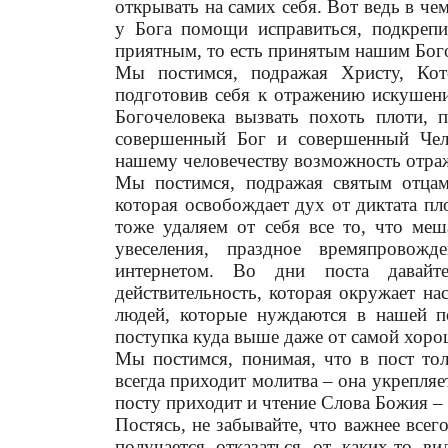
открывать на самих себя. Вот ведь в че
у Бога помощи исправиться, подкрепи
приятным, то есть принятым нашим Бог
Мы постимся, подражая Христу, Ко
подготовив себя к отражению искушени
Богочеловека вызвать похоть плоти, 
совершенный Бог и совершенный Чело
нашему человечеству возможность отраж
Мы постимся, подражая святым отцам,
которая освобождает дух от диктата пл
тоже удаляем от себя все то, что ме
увеселения, праздное времяпровожде
интернетом. Во дни поста давайт
действительность
, которая окружает на
людей, которые нуждаются в нашей п
поступка куда выше даже от самой хоро
Мы постимся, понимая, что в пост то
всегда приходит молитва – она укрепля
посту приходит и чтение Слова Божия – 
Постясь, не забывайте, что важнее всег
получается отказаться от каких-то в