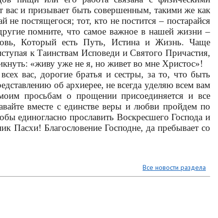
ит вас и призывает быть совершенным, такими же как
й не постящегося; тот, кто не постится – постарайся
другие помните, что самое важное в нашей жизни –
бовь, Который есть Путь, Истина и Жизнь. Чаще
иступая к Таинствам Исповеди и Святого Причастия,
кнуть: «живу уже не я, но живет во мне Христос»!
ех вас, дорогие братья и сестры, за то, что быть
едставлению об архиерее, не всегда уделяю всем вам
 моим просьбам о прощении присоединяется и все
авайте вместе с единстве веры и любви пройдем по
чтобы единогласно прославить Воскресшего Господа и
ник Пасхи! Благословение Господне, да пребывает со
Все новости раздела