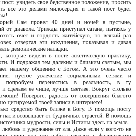
м пост: увидеть свое бедственное положение, просить
ть все это делами милосердия и такой пост будет
ом!
торый Сам провел 40 дней и ночей в пустыне,
й от диавола. Трижды приступал сатана, пытаясь у
похоть очес и гордость житейскую, но всякий раз
век отвергал эти искушения, показывая и давая
ать демонические нападки.
 которые видели в посте аскетическую практику,
оти. И подражая тем далеким и близким святым, мы
шает нашему общению с Богом. А это очень часто
ние
, пустое увлечение социальными сетями и
е попробуем перенестись в реальность, в ту
с и сделаем ее чище, лучше светлее. Вокруг столько
омощи! Поверьте, радость от совершения благого
шо цитируемой твоей записи в интернете!
лько средство быть ближе к Богу. В помощь посту
ет нас и возвышает от будничных страстей. В помощь
источника мудрости, силы и Истины здесь на земле.
о любовь и удержание от зла. Даже если у кого-то не
идов пищи или его работа связана с физическими