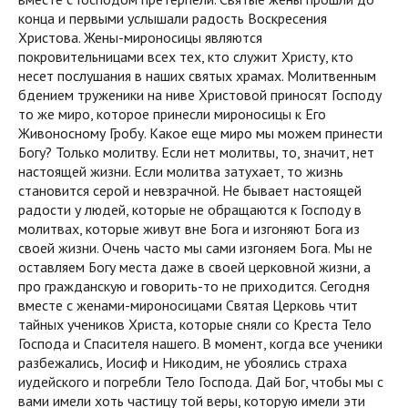
конца и первыми услышали радость Воскресения
Христова. Жены-мироносицы являются
покровительницами всех тех, кто служит Христу, кто
несет послушания в наших святых храмах. Молитвенным
бдением труженики на ниве Христовой приносят Господу
то же миро, которое принесли мироносицы к Его
Живоносному Гробу. Какое еще миро мы можем принести
Богу? Только молитву. Если нет молитвы, то, значит, нет
настоящей жизни. Если молитва затухает, то жизнь
становится серой и невзрачной. Не бывает настоящей
радости у людей, которые не обращаются к Господу в
молитвах, которые живут вне Бога и изгоняют Бога из
своей жизни. Очень часто мы сами изгоняем Бога. Мы не
оставляем Богу места даже в своей церковной жизни, а
про гражданскую и говорить-то не приходится. Сегодня
вместе с женами-мироносицами Святая Церковь чтит
тайных учеников Христа, которые сняли со Креста Тело
Господа и Спасителя нашего. В момент, когда все ученики
разбежались, Иосиф и Никодим, не убоялись страха
иудейского и погребли Тело Господа. Дай Бог, чтобы мы с
вами имели хоть частицу той веры, которую имели эти