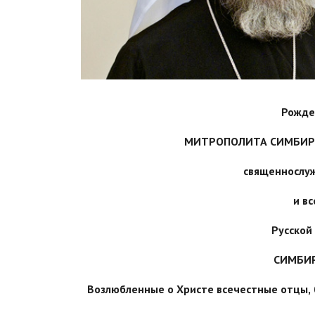
Рожде
МИТРОПОЛИТА СИМБИРС
священнослу
и в
Русской
СИМБИ
Возлюбленные о Христе всечестные отцы,