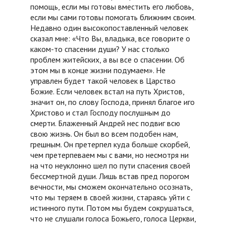
помощь, если мы готовы вместить его любовь,
если мы сами готовы помогать ближним своим.
Недавно один высокопоставленный человек
сказал мне: «Что Вы, владыка, все говорите о
каком-то спасении души? У нас столько
проблем житейских, а вы все о спасении. Об
этом мы в конце жизни подумаем». Не
управлен будет такой человек в Царство
Божие. Если человек встал на путь Христов,
значит он, по слову Господа, принял благое иго
Христово и стал Господу послушным до
смерти. Блаженный Андрей нес подвиг всю
свою жизнь. Он был во всем подобен нам,
грешным. Он претерпел куда больше скорбей,
чем претерпеваем мы с вами, но несмотря ни
на что неуклонно шел по пути спасения своей
бессмертной души. Лишь встав пред порогом
вечности, мы сможем окончательно осознать,
что мы теряем в своей жизни, стараясь уйти с
истинного пути. Потом мы будем сокрушаться,
что не слушали голоса Божьего, голоса Церкви,