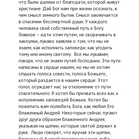
что были далеки от благодати, которой живут
христиане. Дай Бог нам при жизни осознать, в
чем смысл земного бытия. Смысл заключается
в спасении бессмертной души. У каждого
человека свой собственный путь к Богу.
Главное – идти этим путем, не сворачивать в
закоулки, лукаво заявляя о том, что мы не
знаем, как исполнить заповеди, как угодить
тому или иному святому. Все мы лукавим,
говоря, что не знаем путей Господних. Эти пути
написаны в сердце нашем, но мы не хотим
слушать голоса совести, голоса Божьего,
который раздается в нашем сердце. Этот
голос осуждает нас за отклонение от пути
спасительного. Я хотел бы призвать всех вас к
исполнению заповедей Божьих. Хотел бы
пожелать вам полюбить Бога, как любил Его
блаженный Андрей. Некоторые сейчас пугают
друг друга образом блаженного Андрея,
указывая на щепки, которые святой держит в
руке. Люди говорят, что вручая эти щепки,
блаженный Андрей предрекал какую-либо