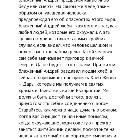
беду или смерть. На самом же деле, таким
образом он увещевал человека,
предупреждал его об опасностях этого мира.
Блаженный Андрей любит каждого из нас, как
любил людей, которые его окружали. А эти
щепки он давал, только в самых крайних
случаях, если видел, что человек целиком и
полностью стал рабом греха. Такой человек
сам себе выписывает приговор к вечной
смерти. Да не будет этого с нами! При жизни
блаженный Андрей раздавал людям хлеб, а
сейчас он призывает нас принять Хлеб Жизни
– Дары, которые мы получаем в святых
храмах в Таинстве Святой Евхаристии. Мы
должны быть достойны этого, должны
приуготовлять себя к соединению с Богом.
Старайтесь как можно чаще думать о вечном.
Когда вас смущают те или иные помыслы,
когда окружающие люди советуют прежде
заняться житейскими делами, посмотрите на
человека, который стал образцом смирения и