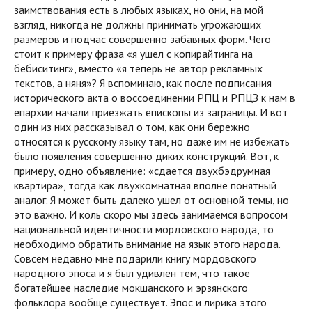
заимствования есть в любых языках, но они, на мой
взгляд, никогда не должны принимать угрожающих
размеров и подчас совершенно забавных форм. Чего
стоит к примеру фраза «я ушел с копирайтинга на
бебиситинг», вместо «я теперь не автор рекламных
текстов, а няня»? Я вспоминаю, как после подписания
исторического акта о воссоединении РПЦ и РПЦЗ к нам в
епархии начали приезжать епископы из заграницы. И вот
один из них рассказывал о том, как они бережно
относятся к русскому языку там, но даже им не избежать
было появления совершенно диких конструкций. Вот, к
примеру, одно объявление: «сдается двухбэдрумная
квартира», тогда как двухкомнатная вполне понятный
аналог. Я может быть далеко ушел от основной темы, но
это важно. И коль скоро мы здесь занимаемся вопросом
национальной идентичности мордовского народа, то
необходимо обратить внимание на язык этого народа.
Совсем недавно мне подарили книгу мордовского
народного эпоса и я был удивлен тем, что такое
богатейшее наследие мокшанского и эрзянского
фольклора вообще существует. Эпос и лирика этого