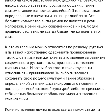
важно на каком расстоянии находящимся человеком, как
никогда остро встает вопрос языка общения. Таким
языком становится подчас английский. Это накладывает
определённые отпечатки и на наш родной язык. Все
большее количество англицизмов появляется в речи
молодежи, в речи наших современников и нам, людям
прошлого столетия, не всегда бывает легко понять этот
язык.
К этому явлению можно относиться по разному: ругаться
и пытаться искусственно сдерживать проникновение
таких слов в язык или же принять это явление за развитие
современного русского языка, признать это явление
жизнью языка. И вот выбор того, к какой группе ты
относишься – принципиален! Ты либо пытаешься
сохранить свою родную культуру и таким образом в
определенной степени дистанцируешься от слияния и
поглощения иной языковой культурой, либо же признаешь
себя частью большого глобального мира и пытаешься
слиться с ним.
Конечно, влияния других языков всегда присутствуют и