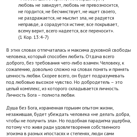
любовь не завидует, любовь не превозносится,
не гордится, не бесчинствует, не ищет своего,
не раздражается, не мыслит зла, не радуется
неправде, а сорадуется истине; все покрывает,
всему верит, всего надеется, все переносит».
(1 Кор. 13:4-7)
В этих словах отпечаталась и максима духовной свободы
человека, который способен любить. Отдача всего
доброго, без требования чего-либо взамен. Человеку, к
сожалению, довольно сложно на словах понять и принять
ценность любви. Скорее всего, он будет подразумевать
под любовью высокое чувство. Но добродетель – это
целый комплекс, из которого складывается личность.
Личность Бога – полнота любви.
Душа без Бога, израненная горьким опытом жизни,
незажившая, будет убеждать человека «не делать добра,
чтобы не получить зла». Но подобная парадигма ущербна,
потому что живя ради удовлетворения собственного
эгоизма в разных ипостасях и степенях, люди сами