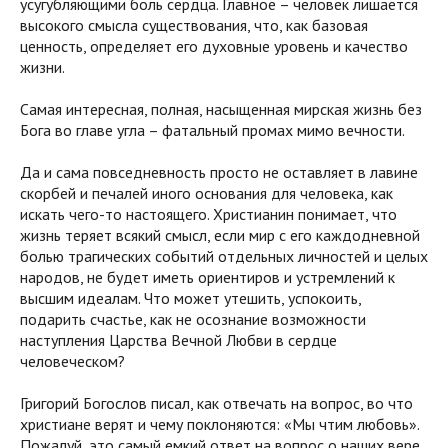
усугубляющими боль сердца. Главное – человек лишается
высокого смысла существования, что, как базовая
ценность, определяет его духовные уровень и качество
жизни.
Самая интересная, полная, насыщенная мирская жизнь без
Бога во главе угла – фатальный промах мимо вечности.
Да и сама повседневность просто не оставляет в лавине
скорбей и печалей иного основания для человека, как
искать чего-то настоящего. Христианин понимает, что
жизнь теряет всякий смысл, если мир с его каждодневной
болью трагических событий отдельных личностей и целых
народов, не будет иметь ориентиров и устремлений к
высшим идеалам. Что может утешить, успокоить,
подарить счастье, как не осознание возможности
наступления Царства Вечной Любви в сердце
человеческом?
Григорий Богослов писал, как отвечать на вопрос, во что
христиане верят и чему поклоняются: «Мы чтим любовь».
Пожалуй, это самый емкий ответ на вопрос о наших вере,