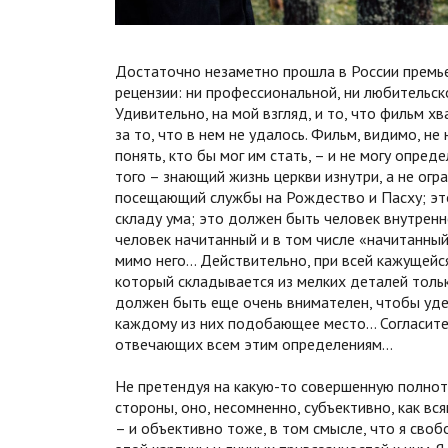
Достаточно незаметно прошла в России премье
рецензии: ни профессиональной, ни любительско
Удивительно, на мой взгляд, и то, что фильм хв
за то, что в нем не удалось. Фильм, видимо, не
понять, кто бы мог им стать, – и не могу опре
того – знающий жизнь церкви изнутри, а не ог
посещающий службы на Рождество и Пасху; эт
складу ума; это должен быть человек внутрен
человек начитанный и в том числе «начитанны
мимо него… Действительно, при всей кажущейся
который складывается из мелких деталей только
должен быть еще очень внимателен, чтобы удер
каждому из них подобающее место… Согласитесь
отвечающих всем этим определениям…
Не претендуя на какую-то совершенную полноту
стороны, оно, несомненно, субъективно, как вс
– и объективно тоже, в том смысле, что я сво