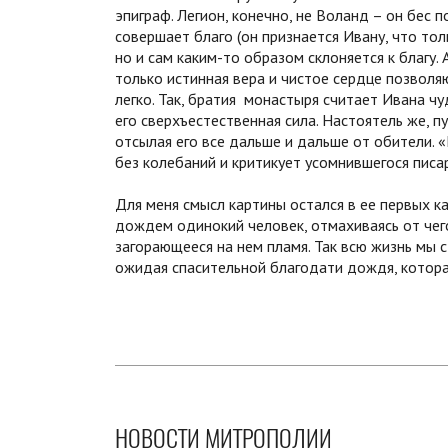
эпиграф. Легион, конечно, не Воланд – он бес п
совершает благо (он признается Ивану, что тол
но и сам каким-то образом склоняется к благу.
только истинная вера и чистое сердце позволя
легко. Так, братия монастыря считает Ивана чу
его сверхъестественная сила. Настоятель же, п
отсылая его все дальше и дальше от обители. 
без колебаний и критикует усомнившегося писа
Для меня смысл картины остался в ее первых 
дождем одинокий человек, отмахиваясь от чего
загорающееся на нем пламя. Так всю жизнь мы 
ожидая спасительной благодати дождя, котора
НОВОСТИ МИТРОПОЛИИ