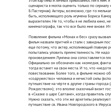
этой картины и личных привязанностей к ним. 
сценариста я могла оценить только по сериалу
Б.Пастернак). Актеры, возможно, где-то мелька
быть, исполняющего роль игумена Бориса Камор
выразителен. Не то, чтобы я не любила кино, н
кинематографа, так что все было мне внове. И
Появление фильма «Монах и бес» сразу вызвал
фильм назвали притчей и стали с завидным пос
еще потому, что актер, исполняющий главную ро
попытались уловить преемственность. Не надо и
произведением Лунгина она сопоставляется пл
Официально он обозначен как «комедия, фантас
тогда встанет на свои места. И то, что «недот
повествовании. Более того, в фильме можно об
«содружество» человека и нечистой силы (вспом
путешествие на чёрте в другие страны-города 
Рождеством»); это вполне сказочный визит гос
в «Сказке о царе Салтане», когда правитель сл
Нужно сказать, что эти же архетипы реализуютс
путешествие св. Ивана Новгородского в Иеруса