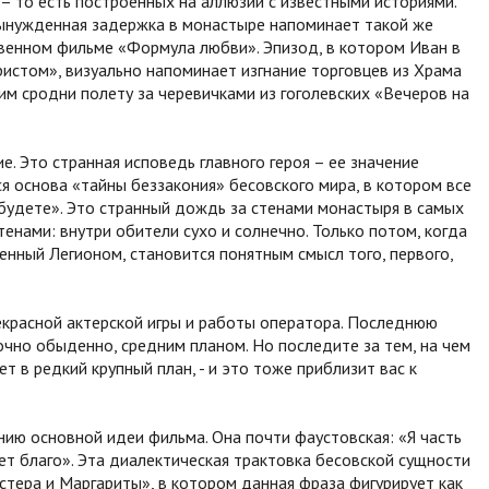
– то есть построенных на аллюзии с известными историями.
 вынужденная задержка в монастыре напоминает такой же
твенном фильме «Формула любви». Эпизод, в котором Иван в
истом», визуально напоминает изгнание торговцев из Храма
им сродни полету за черевичками из гоголевских «Вечеров на
ие. Это странная исповедь главного героя – ее значение
я основа «тайны беззакония» бесовского мира, в котором все
будете». Это странный дождь за стенами монастыря в самых
стенами: внутри обители сухо и солнечно. Только потом, когда
нный Легионом, становится понятным смысл того, первого,
екрасной актерской игры и работы оператора. Последнюю
очно обыденно, средним планом. Но последите за тем, на чем
т в редкий крупный план, - и это тоже приблизит вас к
ию основной идеи фильма. Она почти фаустовская: «Я часть
ает благо». Эта диалектическая трактовка бесовской сущности
стера и Маргариты», в котором данная фраза фигурирует как