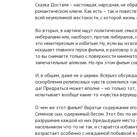
Сказка Досталя – настоящая, народная, не об
романтическом ключе. Как есть – так и повеств
всей неумолимой жестокости, с которой жизнь 
Во-вторых, в картине ищут политические смыс
либералами или, наоборот, против либералов, 
это неинтересным и избитым. Ну, если вы из вс
искушает главного героя фильма, и разговор о д
то вы снимаете только с поверхности кинемат
замечательные аллюзии. Но при этом фильм сов
И, в общем, даже не о церкви. Всерьез обсужда
оскорбления религиозных чувств осмелился так
да! Придраться может вполне – но только тот, 
испытывает вообще какие-то «чувства верующ
О чем же этот фильм? Вкратце содержание его
Семенов сын, одержимый бесом. Этот бес по име
разрушения каждой из них (предыдущее место е
насельником что-то не так, и старается избави
возрастает особенно с нежданной побывкой в мо