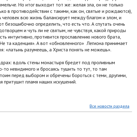
омельче. Но итог выходит тот же: желая зла, он не только
ько в противодействии с такими, как он, святые и рождаются),
 А человек всю жизнь балансирует между благом и злом, и
ют безошибочно определить, что есть что. А спутать очень
дотворцем и чуть ли не святым, не чувствуя, какой природы
усть интуитивно, противится прославлению нового брата,
«Не та каденция». А вот «обновленного» Легиона принимает
ря: «латынь разумеешь, а Христа понять не можешь».
кадрах: вдоль стены монастыря бредет под проливным
-то невидимого и бросаясь тушить то тут, то там
стоим перед выбором и обречены бороться с теми, другими,
я притушит пламя наших искушений.
Все новости раздела