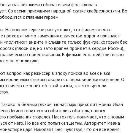
работанная никакими собирателями фольклора в
ует. Со всеми присущими народной сказке скабрезностями. Во
обходится с главным героем.
лы. На полном серьезе рассуждают, что фильм создан
не проходят мимо замечания о качестве дорог и признают
ей «политики» видите и слышите только фуа-гра, которым бес
орогах (плохи де, но зато враг не пройдет в сердце России),
ографического повествования. В фильме есть действительно
сем не о политике.
ют вопрос: как режиссер в эпоху поиска во всех и вся
им ироничным языком говорить о церковной жизни и вере. О
кто ничего не знает об этой жизни, так что вряд ли
его».
 таково: в бедный глухой монастырь приходит монах Иван
ни Легион гонит его из обители в обитель, нанося
го пребывания сгорело). Настоятель понимает, что с новым
ться от него. Но все его попытки тщетны. Авторитет Ивана
настыре царя Николая I. Бес, чувствуя, что он все время