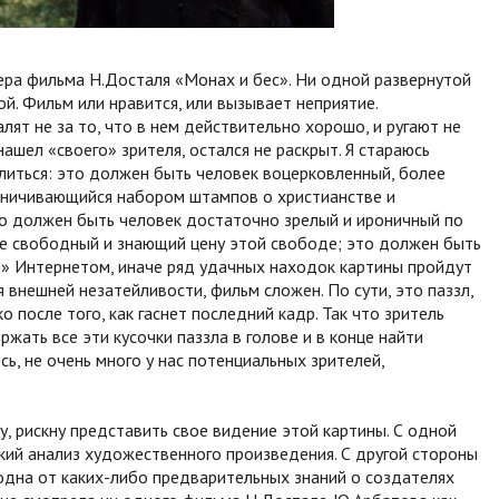
ра фильма Н.Досталя «Монах и бес». Ни одной развернутой
й. Фильм или нравится, или вызывает неприятие.
алят не за то, что в нем действительно хорошо, и ругают не
 нашел «своего» зрителя, остался не раскрыт. Я стараюсь
делиться: это должен быть человек воцерковленный, более
раничивающийся набором штампов о христианстве и
о должен быть человек достаточно зрелый и ироничный по
не свободный и знающий цену этой свободе; это должен быть
й» Интернетом, иначе ряд удачных находок картины пройдут
 внешней незатейливости, фильм сложен. По сути, это паззл,
 после того, как гаснет последний кадр. Так что зритель
жать все эти кусочки паззла в голове и в конце найти
, не очень много у нас потенциальных зрителей,
, рискну представить свое видение этой картины. С одной
який анализ художественного произведения. С другой стороны
бодна от каких-либо предварительных знаний о создателях