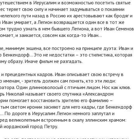
путешествием в Иерусалим и возможностью посетить святые
 бес теряет свою силу и начинает задумываться о покаянии
 нелегкого пути назад в Россию их арестовывают как бродяг и
я Иван умирает, а Легион возвращается один все в тот же
ом трудно узнать в нем бывшего Легиона, а вот Иван Семенов
омает, и заикается, совсем как когда-то Иван…
, минимум экшена, все построено на принципе дуэта: Иван и
раф Бенкендорф… Это не недостатки – это стилистика, которая
ому образу. Иначе фильм не разгадать.
 и прецедентных кадров. Иван описывает свою встречу в
о именам, - зритель должен сам понять, кто эти люди:
атора. Один длинноволосый с птичьим лицом. Нос как клюв.
Царь Николай называет своего спутника «Александром
ории помогает восстановить зрителю его фамилию –
ытым светом иронии засияют для него кадры, где Бенкендорф
… По дороге в Иерусалим Легион немного заплутал и
еред великолепным встроенным в скалу эллинским храмом:
й иорданский город Петру.