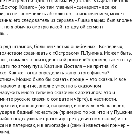
Я не смотрела ни одного фильма Н.Досталя. Ю.Арбатова как
 «Доктор Живаго» (но там главный «сценарист» все же
ли, но не запомнились абсолютно, за исключением, может
зина: его следователь из сериала «Ликвидация» был вполне
ет, но я обычно смотрю какой-то другой сегмент
так…
о ряд штампов, большей частью ошибочных. Во-первых,
тоянством сравнивать с «Островом» П.Лунгина. Может быть,
ль, снимался в эпизодической роли в «Острове», так что тут
дти по этому пути. Картина Досталя – не притча. И с
охо. Как же тогда определить жанр этого фильма?
тика». Можно было бы сказать проще – это сказка. И все
ягивало» в притче, вполне уместно в сказочном
наружить много типично сказочных архетипов: это и
ните русские сказки о солдате и чёрте), в частности,
(архетип, воплощенный, например, в новелле «Ночь перед
ударя в бедный монастырь (примерно то же, что и у Пушкина
учайно подслушивает разговор трех девиц под окном) и т.п.
я и в патериках, и в агиографии (самый известный пример –
лим).