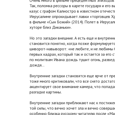
Очень много в фильме прецедентных эпизодов 
Так, поломка рессоры в карете государя и его
казус с графом Калиостро в известном отечес
Иерусалиме опрокидывает лавки «торговцев Хр
в фильме «Сын Божий» (2014). Полет в Иерусал
хуторе близ Диканьки».
Но это загадки внешние. А есть еще и внутренн
становится понятно, когда позже формулируетс
шиворот-навыворот: «не любите, и не любимы 
первых кадрах, который так и остается за его 
по молитвам Ивана дождь тушит огонь, разведе
дождя…
Внутренние загадки становятся еще ярче от пр
тоже много критиковали, что все снято достат
акцентирует свое внимание камера, что попадае
разгадке картины.
Внутренние загадки приближают нас к постижен
той силы, что вечно хочет зла и вечно соверш
особенно близка русскому читателю после «Ма