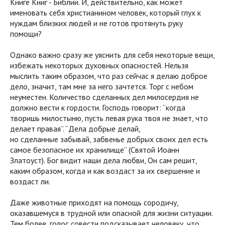
Книге Книг - Библии. И, действительно, как может
именовать себя христианином человек, который глух к
нуждам близких людей и не готов протянуть руку
помощи?
Однако важно сразу же уяснить для себя некоторые вещи,
избежать некоторых духовных опасностей. Нельзя
мыслить таким образом, что раз сейчас я делаю доброе
дело, значит, там мне за него зачтется. Торг с небом
неуместен. Количество сделанных дел милосердия не
должно вести к гордости. Господь говорит: “когда
творишь милостыню, пусть левая рука твоя не знает, что
делает правая”. “Дела добрые делай,
но сделанные забывай, забвенье добрых своих дел есть
самое безопасное их хранилище” (Святой Иоанн
Златоуст). Бог видит наши дела любви, Он сам решит,
каким образом, когда и как воздаст за их свершение и
воздаст ли.
Даже животные приходят на помощь сородичу,
оказавшемуся в трудной или опасной для жизни ситуации.
Тем более, голос совести подсказывает человеку, что