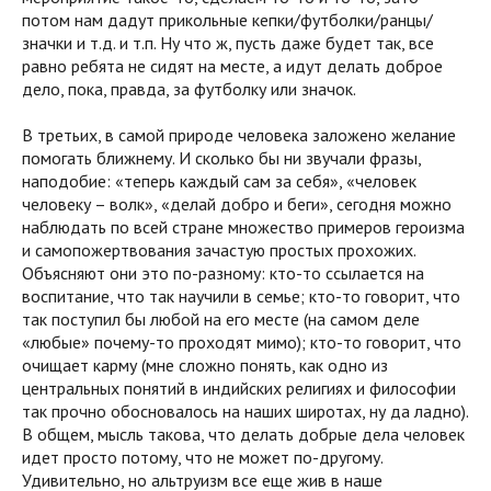
потом нам дадут прикольные кепки/футболки/ранцы/
значки и т.д. и т.п. Ну что ж, пусть даже будет так, все
равно ребята не сидят на месте, а идут делать доброе
дело, пока, правда, за футболку или значок.
В третьих, в самой природе человека заложено желание
помогать ближнему. И сколько бы ни звучали фразы,
наподобие: «теперь каждый сам за себя», «человек
человеку – волк», «делай добро и беги», сегодня можно
наблюдать по всей стране множество примеров героизма
и самопожертвования зачастую простых прохожих.
Объясняют они это по-разному: кто-то ссылается на
воспитание, что так научили в семье; кто-то говорит, что
так поступил бы любой на его месте (на самом деле
«любые» почему-то проходят мимо); кто-то говорит, что
очищает карму (мне сложно понять, как одно из
центральных понятий в индийских религиях и философии
так прочно обосновалось на наших широтах, ну да ладно).
В общем, мысль такова, что делать добрые дела человек
идет просто потому, что не может по-другому.
Удивительно, но альтруизм все еще жив в наше