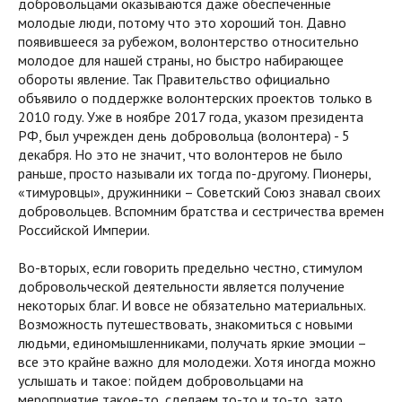
добровольцами оказываются даже обеспеченные
молодые люди, потому что это хороший тон. Давно
появившееся за рубежом, волонтерство относительно
молодое для нашей страны, но быстро набирающее
обороты явление. Так Правительство официально
объявило о поддержке волонтерских проектов только в
2010 году. Уже в ноябре 2017 года, указом президента
РФ, был учрежден день добровольца (волонтера) - 5
декабря. Но это не значит, что волонтеров не было
раньше, просто называли их тогда по-другому. Пионеры,
«тимуровцы», дружинники – Советский Союз знавал своих
добровольцев. Вспомним братства и сестричества времен
Российской Империи.
Во-вторых, если говорить предельно честно, стимулом
добровольческой деятельности является получение
некоторых благ. И вовсе не обязательно материальных.
Возможность путешествовать, знакомиться с новыми
людьми, единомышленниками, получать яркие эмоции –
все это крайне важно для молодежи. Хотя иногда можно
услышать и такое: пойдем добровольцами на
мероприятие такое-то, сделаем то-то и то-то, зато