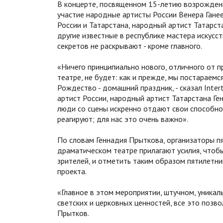
В концерте, посвященном 15-летию возрожден
участие народные артисты России Венера Ганее
России и Татарстана, народный артист Татарст
другие известные в республике мастера искусс
секретов не раскрывают - кроме главного.
«Ничего принципиально нового, отличного от
театре, не будет: как и прежде, мы постараем
Рождество - домашний праздник, - сказал Inter
артист России, народный артист Татарстана Ге
люди со сцены искренно отдают свои способнос
реагируют; для нас это очень важно».
По словам Геннадия Прыткова, организаторы п
драматическом театре прилагают усилия, чтобы 
зрителей, и отметить таким образом пятилетни
проекта.
«Главное в этом мероприятии, штучном, уникаль
светских и церковных ценностей, все это позв
Прытков.