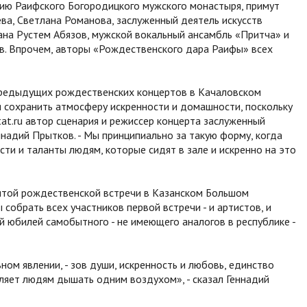
ию Раифского Богородицкого мужского монастыря, примут
ва, Светлана Романова, заслуженный деятель искусств
ана Рустем Абязов, мужской вокальный ансамбль «Притча» и
тв. Впрочем, авторы «Рождественского дара Раифы» всех
 предыдущих рождественских концертов в Качаловском
ся сохранить атмосферу искренности и домашности, поскольку
tat.ru автор сценария и режиссер концерта заслуженный
ннадий Прытков. - Мы принципиально за такую форму, когда
ти и таланты людям, которые сидят в зале и искренно на это
ятой рождественской встречи в Казанском Большом
собрать всех участников первой встречи - и артистов, и
й юбилей самобытного - не имеющего аналогов в республике -
ном явлении, - зов души, искренность и любовь, единство
оляет людям дышать одним воздухом», - сказал Геннадий