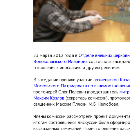
23 марта 2012 года в
Отделе внешних церковн
Волоколамского Илариона
состоялось заседан
отношения к инославию и другим религиям.
В заседании приняли участие
архиепископ Каза
Московского Патриархата по взаимоотношени
протоиерей Олег Пелевин (представитель
митр
Максим Козлов
(секретарь комиссии), протоие
священник Максим Плякин, М.Б. Нелюбова.
Члены комиссии рассмотрели проект документа
итогам состоявшейся дискуссии была сформиро
высказанных замечаний. Принято решение рас