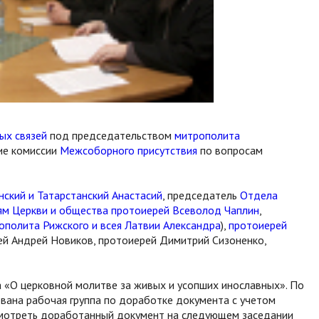
ых связей
под председательством
митрополита
ие комиссии
Межсоборного присутствия
по вопросам
нский и Татарстанский Анастасий
, председатель
Отдела
ям Церкви и общества
протоиерей Всеволод Чаплин
,
ополита Рижского и всея Латвии Александра
),
протоиерей
рей Андрей Новиков, протоиерей Димитрий Сизоненко,
 «О церковной молитве за живых и усопших инославных». По
вана рабочая группа по доработке документа с учетом
смотреть доработанный документ на следующем заседании