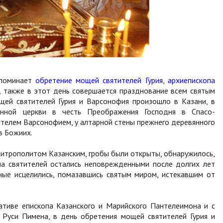
споминает
обретение мощей святителей Гурия, архиепископа
, также в этот день совершается празднование всем святым
щей святителей Гурия и Варсонофия произошло в Казани, в
енной церкви в честь Преображения Господня в Спасо-
телем Варсонофием, у алтарной стены прежнего деревянного
в Божиих.
митрополитом Казанским, гробы были открыты, обнаружилось,
ла святителей остались неповрежденными после долгих лет
ные исцелились, помазавшись святым миром, истекавшим от
иативе епископа Казанского и Марийского Пантелеимона и с
 Руси Пимена, в день обретения мощей святителей Гурия и