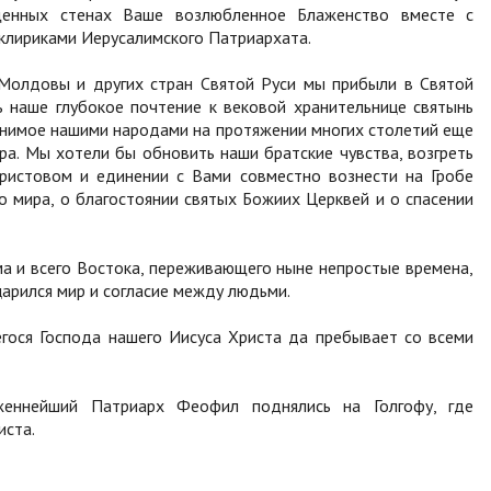
щенных стенах Ваше возлюбленное Блаженство вместе с
лириками Иерусалимского Патриархата.
, Молдовы и других стран Святой Руси мы прибыли в Святой
 наше глубокое почтение к вековой хранительнице святынь
анимое нашими народами на протяжении многих столетий еще
а. Мы хотели бы обновить наши братские чувства, возгреть
ристовом и единении с Вами совместно вознести на Гробе
о мира, о благостоянии святых Божиих Церквей и о спасении
а и всего Востока, переживающего ныне непростые времена,
арился мир и согласие между людьми.
егося Господа нашего Иисуса Христа да пребывает со всеми
еннейший Патриарх Феофил поднялись на Голгофу, где
иста.