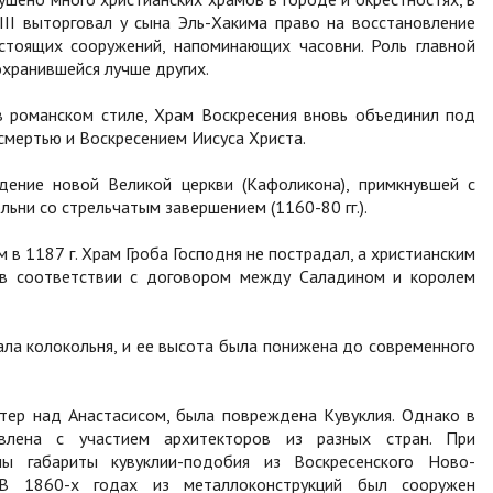
III выторговал у сына Эль-Хакима право на восстановление
стоящих сооружений, напоминающих часовни. Роль главной
охранившейся лучше других.
в романском стиле, Храм Воскресения вновь объединил под
 смертью и Воскресением Иисуса Христа.
дение новой Великой церкви (Кафоликона), примкнувшей с
льни со стрельчатым завершением (1160-80 гг.).
в 1187 г. Храм Гроба Господня не пострадал, а христианским
в соответствии с договором между Саладином и королем
ла колокольня, и ее высота была понижена до современного
тер над Анастасисом, была повреждена Кувуклия. Однако в
влена с участием архитекторов из разных стран. При
ны габариты кувуклии-подобия из Воскресенского Ново-
 В 1860-х годах из металлоконструкций был сооружен