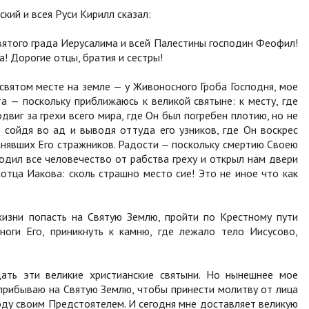
ий и всея Руси Кирилл сказал:
ятого града Иерусалима и всей Палестины господин Феофил!
 Дорогие отцы, братия и сестры!
 святом месте на земле — у Живоносного Гроба Господня, мое
та — поскольку приближаюсь к великой святыне: к месту, где
виг за грехи всего мира, где Он был погребен плотию, но не
 сойдя во ад и выводя оттуда его узников, где Он воскрес
анявших Его стражников. Радости — поскольку смертию Своею
дил все человечество от рабства греху и открыл нам двери
аотца Иакова: сколь страшно место сие! Это не иное что как
изни попасть на Святую Землю, пройти по Крестному пути
 ноги Его, приникнуть к камню, где лежало тело Иисусово,
ать эти великие христианские святыни. Но нынешнее мое
прибываю на Святую Землю, чтобы принести молитву от лица
году своим Предстоятелем. И сегодня мне доставляет великую