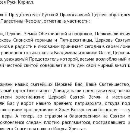
ея Руси Кирилл.
ия к Предстоятелю Русской Православной Церкви обратился
Палестины Феофил, отметив, в частности:
и, Церковь Земли Обетованной и пророков, Церковь явления
рковь Сионской горницы и Пятидесятницы, Церковь Святых
ков в радости и ликовании принимает сегодня в своем лоне
 равноапостольных князя Владимира и княгини Ольги, Церковь
в, уважаемый Предстоятель которой, весьма возлюбленный и
й честной свитой совершает в эти дни свой мирный визит к
жизни наших святейших Церквей Вас, Ваше Святейшество,
тарый город близ ворот Давида наши представители, члены
авители христианских Церквей Святой Земли и местные
ли Вас у ворот нашего древнего патриархата, откуда под
 шествием проследовали в Храм Воскресения Господня — эту
 веры. А теперь со страхом и благоговением на Святом и
оклоняемся следам плотию распявшегося, пострадавшего и
авшего Спасителя нашего Иисуса Христа».