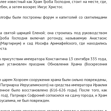
ее известный как Храм Гроба Господня, стоит на месте, где,
ебен, а затем воскрес Иисус Христос.
Голгофы были построены форум и капитолий со святилищами
а святой царицей Еленой; она строилась под руководством
Гроба Господня включал ротонду, называемую Анастасис
у (Мартириум) и сад Иосифа Аримафейского, где находились
ста.
 присутствии императора Константина 13 сентября 335 года,
л установлен праздник Обновления Храма (Воскресения
м царем Хозроем сооружения храма были сильно повреждены,
Патриарха Иерусалимского) на средства императора Ираклия
нное было восстановлено (616-626 годы). После того, как
од), Патриарх Софроний согласился на сдачу города, и Храм
ерусалима, не был поврежден.
ушено много христианских храмов в городе и окрестностях, в