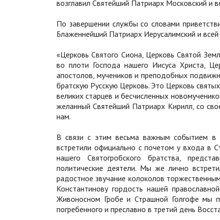
возглавил Святейший Патриарх Московский и вс
По завершении службы со словами приветств
Блаженнейший Патриарх Иерусалимский и всей 
«Церковь Святого Сиона, Церковь Святой Земл
во плоти Господа нашего Иисуса Христа, Це
апостолов, мучеников и преподобных подвижни
братскую Русскую Церковь. Это Церковь святых
великих старцев и бесчисленных новомученико
желанный Святейший Патриарх Кирилл, со свое
нам.
В связи с этим весьма важным событием в 
встретили официально с почетом у входа в С
нашего Святогробского братства, предст
политические деятели. Мы же лично встрети
радостное звучание колоколов торжественным
Константинову гордость нашей православной
Живоносном Гробе и Страшной Голгофе мы п
погребенного и преславно в третий день Восст