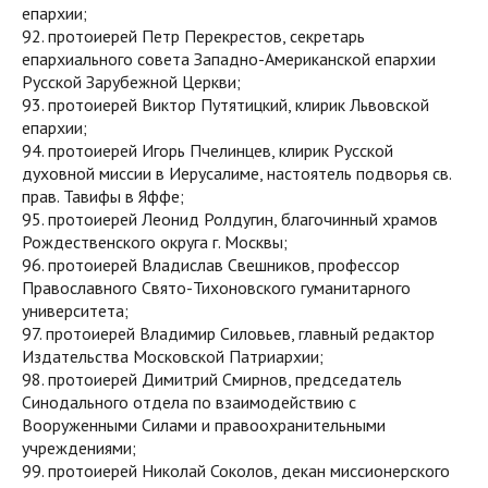
епархии;
92. протоиерей Петр Перекрестов, секретарь
епархиального совета Западно-Американской епархии
Русской Зарубежной Церкви;
93. протоиерей Виктор Путятицкий, клирик Львовской
епархии;
94. протоиерей Игорь Пчелинцев, клирик Русской
духовной миссии в Иерусалиме, настоятель подворья св.
прав. Тавифы в Яффе;
95. протоиерей Леонид Ролдугин, благочинный храмов
Рождественского округа г. Москвы;
96. протоиерей Владислав Свешников, профессор
Православного Свято-Тихоновского гуманитарного
университета;
97. протоиерей Владимир Силовьев, главный редактор
Издательства Московской Патриархии;
98. протоиерей Димитрий Смирнов, председатель
Синодального отдела по взаимодействию с
Вооруженными Силами и правоохранительными
учреждениями;
99. протоиерей Николай Соколов, декан миссионерского