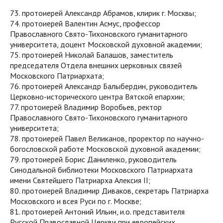
73. протоиерей Александр Абрамов, клирик г. Москвы;
74. протоиерей Валентин Асмус, профессор
Православного Свято-Тихоновского гуманитарного
университета, доцент Московской духовной академии;
75. протоиерей Николай Балашов, заместитель
председателя Отдела внешних церковных связей
Московского Патриархата;
76. протоиерей Александр Балыбердин, руководитель
Церковно-исторического центра Вятской епархии;
77. протоиерей Владимир Воробьев, ректор
Православного Свято-Тихоновского гуманитарного
университета;
78. протоиерей Павел Великанов, проректор по научно-
богословской работе Московской духовной академии;
79. протоиерей Борис Даниленко, руководитель
Синодальной библиотеки Московского Патриархата
имени Святейшего Патриарха Алексия II;
80. протоиерей Владимир Диваков, секретарь Патриарха
Московского и всея Руси по г. Москве;
81. протоиерей Антоний Ильин, и.о. представителя
Русской Православной Церкви при европейских