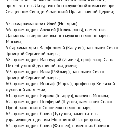
председатель Литургико-богослужебной комиссии при
Священном Синоде Украинской Православной Церкви;
55. схиархимандрит Илий (Ноздрин);
56. архимандрит Алексий (Поликарпов), наместник
Данилова ставропигиального мужского монастыря г.
Москвы;
57. архимандрит Варфоломей (Калугин), насельник Свято-
Троицкой Сергиевой лавры;
58. архимандрит Ианнуарий (Ивлиев), профессор Санкт-
Петербургской духовной академии;
59. архимандрит Илия (Рейзмир), насельник Свято-
Троицкой Сергиевой лавры;
60. архимандрит Иоасаф (Морза), профессор Киевской
духовной академии;
61. архимандрит Кирилл (Говорун), клирик г. Москвы;
62. архимандрит Порфирий (Шутов), наместник Спасо-
Преображенского Соловецкого монастыря;
63. архимандрит Савва (Тутунов), заместитель
управляющего делами Московской Патриархии;
64. архимандрит Савва (Фатеев), наместник Саввино-