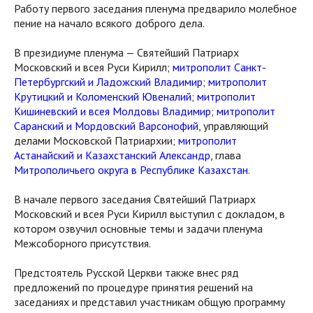
Работу первого заседания пленума предварило молебное
пение на начало всякого доброго дела.
В президиуме пленума — Святейший Патриарх
Московский и всея Руси Кирилл;
митрополит Cанкт-
Петербургский и Ладожский Владимир
;
митрополит
Крутицкий и Коломенский Ювеналий
;
митрополит
Кишиневский и всея Молдовы Владимир
;
митрополит
Саранский и Мордовский Варсонофий
, управляющий
делами Московской Патриархии;
митрополит
Астанайский и Казахстанский Александр
, глава
Митрополичьего округа в Республике Казахстан
.
В начале первого заседания Святейший Патриарх
Московский и всея Руси Кирилл выступил с докладом, в
котором озвучил основные темы и задачи пленума
Межсоборного присутствия.
Предстоятель Русской Церкви также внес ряд
предложений по процедуре принятия решений на
заседаниях и представил участникам общую программу