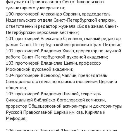
факультета Православного Свято-Тихоновского
гуманитарного университета;
100. протоиерей Александр Сорокин, председатель
Издательского отдела Санкт-Петербургской епархии,
ответственный редактор журнала «Вода живая. Санкт-
Петербургский церковный вестник»;
101. протоиерей Александр Степанов, главный редактор
радио Санкт-Петербургской митрополии «Град Петров»;
102. протоиерей Владимир Хулап, проректор по научной
работе Санкт-Петербургской духовной академии;
103. протоиерей Владислав Цыпин, профессор
Московской духовной академии;
104. протоиерей Всеволод Чаплин, председатель
Синодального отдела по взаимоотношениям Церкви и
общества;
105. протоиерей Владимир Шмалий, секретарь
Синодальной библейско-богословской комиссии,
проректор Общецерковной аспирантуры и докторантуры
Русской Православной Церкви им. свв. Кирилла и
Мефодия;
106. иеромонах Димитрий (Першин), и.о. председателя