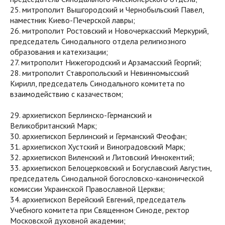
25. митрополит Вышгородский и Чернобыльский Павел,
наместник Киево-Печерской лавры;
26. митрополит Ростовский и Новочеркасский Меркурий,
председатель Синодального отдела религиозного
образования и катехизации;
27. митрополит Нижегородский и Арзамасский Георгий;
28. митрополит Ставропольский и Невинномысский
Кирилл, председатель Синодального комитета по
взаимодействию с казачеством;
29. архиепископ Берлинско-Германский и
Великобританский Марк;
30. архиепископ Берлинский и Германский Феофан;
31. архиепископ Хустский и Виноградовский Марк;
32. архиепископ Виленский и Литовский Иннокентий;
33. архиепископ Белоцерковский и Богуславский Августин,
председатель Синодальной богословско-канонической
комиссии Украинской Православной Церкви;
34. архиепископ Верейский Евгений, председатель
Учебного комитета при Священном Синоде, ректор
Московской духовной академии;