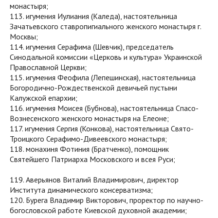
монастыря;
113. игумения Иулиания (Каледа), настоятельница
Зачатьевского ставропигиального женского монастыря г.
Москвы;
114. игумения Серафима (Шевчик), председатель
Синодальной комиссии «Церковь и культура» Украинской
Православной Церкви;
115. игумения Феофила (Лепешинская), настоятельница
Богородично-Рождественской девичьей пустыни
Калужской епархии;
116. игумения Моисея (Бубнова), настоятельница Спасо-
Вознесенского женского монастыря на Елеоне;
117. игумения Сергия (Конкова), настоятельница Свято-
Троицкого Серафимо-Дивеевского монастыря;
118. монахиня Фотиния (Братченко), помощник
Святейшего Патриарха Московского и всея Руси;
119. Аверьянов Виталий Владимирович, директор
Института динамического консерватизма;
120. Бурега Владимир Викторович, проректор по научно-
богословской работе Киевской духовной академии;