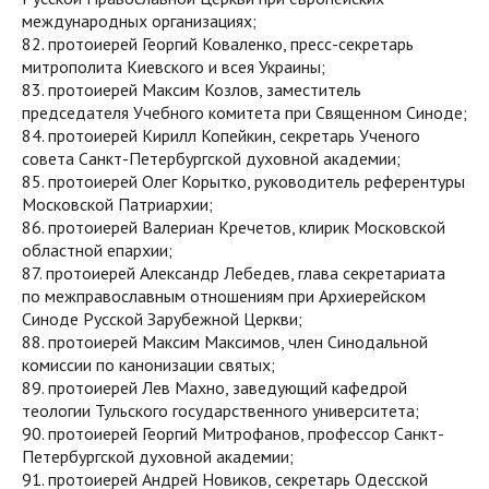
международных организациях;
82. протоиерей Георгий Коваленко, пресс-секретарь
митрополита Киевского и всея Украины;
83. протоиерей Максим Козлов, заместитель
председателя Учебного комитета при Священном Синоде;
84. протоиерей Кирилл Копейкин, секретарь Ученого
совета Санкт-Петербургской духовной академии;
85. протоиерей Олег Корытко, руководитель референтуры
Московской Патриархии;
86. протоиерей Валериан Кречетов, клирик Московской
областной епархии;
87. протоиерей Александр Лебедев, глава секретариата
по межправославным отношениям при Архиерейском
Синоде Русской Зарубежной Церкви;
88. протоиерей Максим Максимов, член Синодальной
комиссии по канонизации святых;
89. протоиерей Лев Махно, заведующий кафедрой
теологии Тульского государственного университета;
90. протоиерей Георгий Митрофанов, профессор Санкт-
Петербургской духовной академии;
91. протоиерей Андрей Новиков, секретарь Одесской