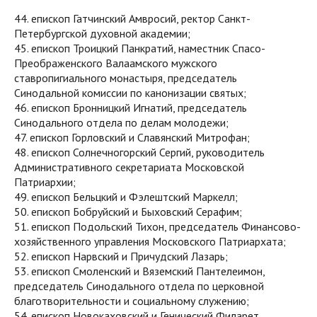
44. епископ Гатчинский Амвросий, ректор Санкт-
Петербургской духовной академии;
45. епископ Троицкий Панкратий, наместник Спасо-
Преображенского Валаамского мужского
ставропигиального монастыря, председатель
Синодальной комиссии по канонизации святых;
46. епископ Бронницкий Игнатий, председатель
Синодального отдела по делам молодежи;
47. епископ Горловский и Славянский Митрофан;
48. епископ Солнечногорский Сергий, руководитель
Административного секретариата Московской
Патриархии;
49. епископ Бельцкий и Фэлештский Маркелл;
50. епископ Бобруйский и Быховский Серафим;
51. епископ Подольский Тихон, председатель Финансово-
хозяйственного управления Московского Патриархата;
52. епископ Нарвский и Причудский Лазарь;
53. епископ Смоленский и Вяземский Пантелеимон,
председатель Синодального отдела по церковной
благотворительности и социальному служению;
54. епископ Новокаховский и Генический Филарет,