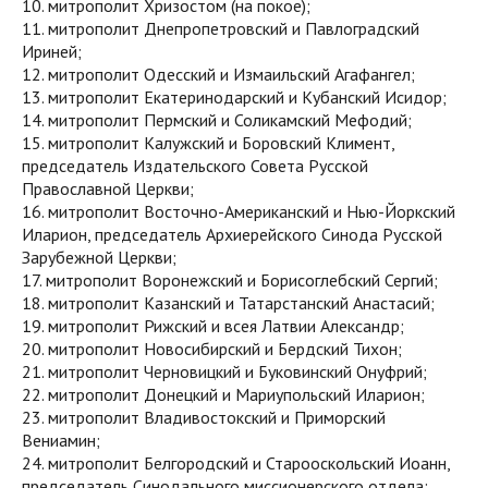
10. митрополит Хризостом (на покое);
11. митрополит Днепропетровский и Павлоградский
Ириней;
12. митрополит Одесский и Измаильский Агафангел;
13. митрополит Екатеринодарский и Кубанский Исидор;
14. митрополит Пермский и Соликамский Мефодий;
15. митрополит Калужский и Боровский Климент,
председатель Издательского Совета Русской
Православной Церкви;
16. митрополит Восточно-Американский и Нью-Йоркский
Иларион, председатель Архиерейского Синода Русской
Зарубежной Церкви;
17. митрополит Воронежский и Борисоглебский Сергий;
18. митрополит Казанский и Татарстанский Анастасий;
19. митрополит Рижский и всея Латвии Александр;
20. митрополит Новосибирский и Бердский Тихон;
21. митрополит Черновицкий и Буковинский Онуфрий;
22. митрополит Донецкий и Мариупольский Иларион;
23. митрополит Владивостокский и Приморский
Вениамин;
24. митрополит Белгородский и Старооскольский Иоанн,
председатель Синодального миссионерского отдела;