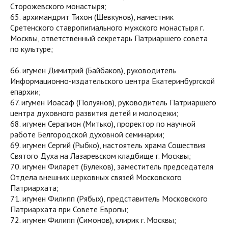
Сторожевского монастыря;
65. архимандрит Тихон (Шевкунов), наместник
Сретенского ставропигиального мужского монастыря г.
Москвы, ответственный секретарь Патриаршего совета
по культуре;
66. игумен Димитрий (Байбаков), руководитель
Информационно-издательского центра Екатеринбургской
епархии;
67. игумен Иоасаф (Полуянов), руководитель Патриаршего
центра духовного развития детей и молодежи;
68. игумен Серапион (Митько), проректор по научной
работе Белгородской духовной семинарии;
69. игумен Сергий (Рыбко), настоятель храма Сошествия
Святого Духа на Лазаревском кладбище г. Москвы;
70. игумен Филарет (Булеков), заместитель председателя
Отдела внешних церковных связей Московского
Патриархата;
71. игумен Филипп (Рябых), представитель Московского
Патриархата при Совете Европы;
72. игумен Филипп (Симонов), клирик г. Москвы;