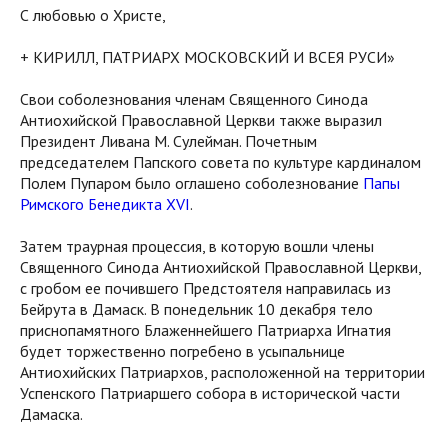
С любовью о Христе,
+ КИРИЛЛ, ПАТРИАРХ МОСКОВСКИЙ И ВСЕЯ РУСИ»
Свои соболезнования членам Священного Синода
Антиохийской Православной Церкви также выразил
Президент Ливана М. Сулейман. Почетным
председателем Папского совета по культуре кардиналом
Полем Пупаром было оглашено соболезнование
Папы
Римского Бенедикта XVI
.
Затем траурная процессия, в которую вошли члены
Священного Синода Антиохийской Православной Церкви,
с гробом ее почившего Предстоятеля направилась из
Бейрута в Дамаск. В понедельник 10 декабря тело
приснопамятного Блаженнейшего Патриарха Игнатия
будет торжественно погребено в усыпальнице
Антиохийских Патриархов, расположенной на территории
Успенского Патриаршего собора в исторической части
Дамаска.