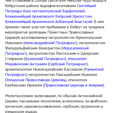
Чин отпевания в соборе святителя Николая Чудотворца в
бейрутском районе Ашрафия возглавили
Святейший
Патриарх Константинопольский Варфоломей
,
Блаженнейший Архиепископ Кипрский Хризостом
,
Блаженнейший Архиепископ Албанский Анастасий
. В нем
приняли также участие прибывшие в Бейрут на траурные
мероприятия делегации Поместных Православных
Церквей, возглавляемые митрополитом Гермопольским
Николаем (
Александрийский Патриархат
), митрополитом
Филадельфийским Венедиктом (
Иерусалимский
Патриархат
), митрополитом Лентехским и Цагерским
Стефаном (
Грузинский Патриархат
),
епископом
Моравичским Антонием
(
Сербский Патриархат
),
архиепископом Нижнедунайским Кассианом (
Румынский
Патриархат
), митрополитом Лангадийским Иоанном
(
Элладская Православная Церковь
), епископом
Квебекским Иринеем (
Православная Церковь в Америке
).
Молитвословия, включавшие, по обычаю Антиохийской
Церкви, пасхальные песнопения, возносились на арабском,
греческом, церковнославянском, сербском, грузинском и
румынском языках.