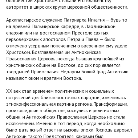
благовестии Христовом стяжали Его Блаженству
авторитет в широких кругах церковной общественности.
Архипастырское служение Патриарха Игнатия — будь то
на древней Пальмирской кафедре, в Лаодикийской
епархии или на достославном Престоле святых
первоверховных апостолов Петра и Павла — было
отмечено усердным попечением о вверенном ему уделе
Христовом. Возглавляемая им Антиохийская
Православная Церковь, некогда бывшая крупнейшей из
христианских общин на Востоке, до сих пор является
твердыней Православия. Недаром Божий Град Антиохию
называют оком и вратами Востока.
XX век стал временем политических и социальных
потрясений для ближневосточных народов, изменилась
этноконфессиональная картина региона. Трансформации,
произошедшие в обществе, коснулись и религиозных
общин, и Антиохийская Православная Церковь не стала
исключением. Именно в тот период, когда необходимо
было дать ясный ответ на вызовы эпохи, Господь даровал
Антиохии такого Предстоятеля, каковым был