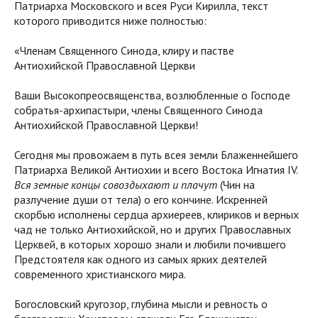
Патриарха Московского и всея Руси Кирилла, текст
которого приводится ниже полностью:
«Членам Священного Синода, клиру и пастве
Антиохийской Православной Церкви
Ваши Высокопреосвященства, возлюбленные о Господе
собратья-архипастыри, члены Священного Синода
Антиохийской Православной Церкви!
Сегодня мы провожаем в путь всея земли Блаженнейшего
Патриарха Великой Антиохии и всего Востока Игнатия IV.
Вся земные концы совоздыхают и плачут
(Чин на
разлучение души от тела) о его кончине. Искренней
скорбью исполнены сердца архиереев, клириков и верных
чад не только Антиохийской, но и других Православных
Церквей, в которых хорошо знали и любили почившего
Предстоятеля как одного из самых ярких деятелей
современного христианского мира.
Богословский кругозор, глубина мысли и ревность о