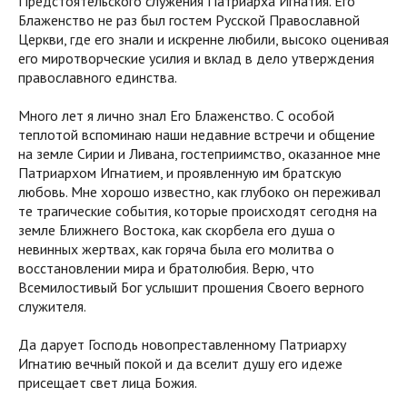
Предстоятельского служения Патриарха Игнатия. Его
Блаженство не раз был гостем Русской Православной
Церкви, где его знали и искренне любили, высоко оценивая
его миротворческие усилия и вклад в дело утверждения
православного единства.
Много лет я лично знал Его Блаженство. С особой
теплотой вспоминаю наши недавние встречи и общение
на земле Сирии и Ливана, гостеприимство, оказанное мне
Патриархом Игнатием, и проявленную им братскую
любовь. Мне хорошо известно, как глубоко он переживал
те трагические события, которые происходят сегодня на
земле Ближнего Востока, как скорбела его душа о
невинных жертвах, как горяча была его молитва о
восстановлении мира и братолюбия. Верю, что
Всемилостивый Бог услышит прошения Своего верного
служителя.
Да дарует Господь новопреставленному Патриарху
Игнатию вечный покой и да вселит душу его идеже
присещает свет лица Божия.