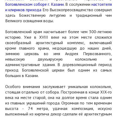
Богоявленском соборе г. Казани
. В сослужении
настоятеля
и клириков прихода
Его Высокопреосвященство совершил
здесь Божественную литургию и традиционный чин
Великого освящения воды.
Богоявленский храм насчитывает более чем 300-летнюю
историю. Уже в XVIII веке на этом месте сложился
своеобразный архитектурный комплекс, включавший
кроме главного храма, недошедшую до наших дней,
зимнюю церковь во имя Андрея Первозванного,
невысокую двухъярусную колокольню и
административные здания. В дореволюционный период
приход Богоявленской церкви был одним из самых
больших в Казани.
Особого внимания заслуживает уникальная колокольня,
стоящая отдельно от собора. Построенная в конце XIX-го
века на месте старой, она на долгое время стала одним
из главных украшений города. Огромная по тем временам
высота - 74 метра, удачная композиция, искусно
выложенный из кирпича декор сделали её архитектурным